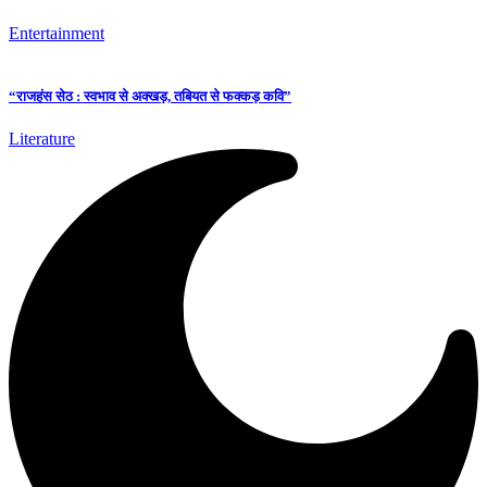
Entertainment
“राजहंस सेठ : स्वभाव से अक्खड़, तबियत से फक्कड़ कवि”
Literature