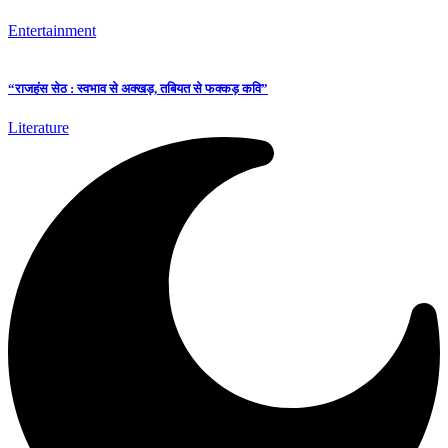
Entertainment
“राजहंस सेठ : स्वभाव से अक्खड़, तबियत से फक्कड़ कवि”
Literature