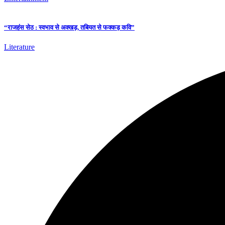
“राजहंस सेठ : स्वभाव से अक्खड़, तबियत से फक्कड़ कवि”
Literature