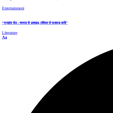
Entertainment
“राजहंस सेठ : स्वभाव से अक्खड़, तबियत से फक्कड़ कवि”
Literature
Aa