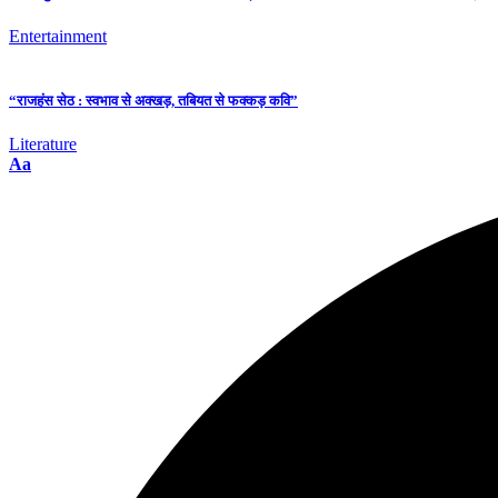
Entertainment
“राजहंस सेठ : स्वभाव से अक्खड़, तबियत से फक्कड़ कवि”
Literature
Aa