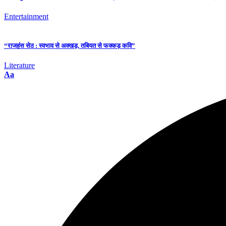
Entertainment
“राजहंस सेठ : स्वभाव से अक्खड़, तबियत से फक्कड़ कवि”
Literature
Aa