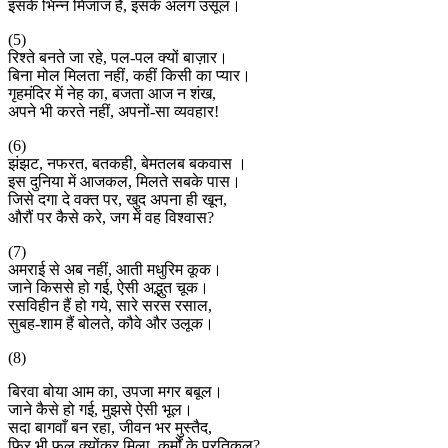
इसके भिन्न मिजाज हैं, इसके अलग उसूल।
(5)
रिश्ते बनते जा रहे, पल-पल क्यों बाज़ार।
बिना मोल मिलता नहीं, कहीं किसी का प्यार।
गृहमंदिर में नेह का, बजता आज न शंख,
अपने भी करते नहीं, अपनों-सा व्यवहार!
(6)
झंझट, नफरत, बतकही, बेमतलब बकवास ।
इस दुनिया में आजकल, मिलते सबके पास।
जिसे दगा दे वक्त पर, खुद अपना ही खून,
औरौं पर कैसे करे, जग में वह विश्वास?
(7)
अमराई से अब नहीं, आती मधुरिम कूक।
जाने किससे हो गई, ऐसी अद्भुत चूक।
रसविहीन हैं हो गये, सारे सरस रसाल,
सुबह-शाम हैं बोलते, कौवे और उलूक।
(8)
बिरवा बोया आम का, उपजा मगर बबूल।
जाने कैसे हो गई, मुझसे ऐसी भूल।
सदा बागवाँ बन रहा, जीवन भर मुस्तैद,
फिर भी फल क्योंकर मिला, कर्मों के प्रतिकूल?