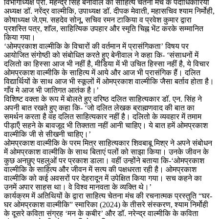
विभागाध्यक्ष प्रो. महेन्द्र सिंह बेनीवाल को साहित्य चेतना मंच के पदाधिकारियों
अध्यक्ष डॉ. नरेंद्र वाल्मीकि, उपाध्यक्ष डॉ. दीपक मेवाती, महासचिव श्याम निर्मोही,
कोषाध्यक्ष जे.एम. सहदेव सोनू, सचिव रमन टाकिया व प्रवेश कुमार द्वारा
प्रशस्ति पत्र, शाॅल, साहित्यिक उपहार और स्मृति चिह्न भेंट करके सम्मानित
किया गया।
‘ओमप्रकाश वाल्मीकि के विचारों की वर्तमान में प्रासंगिकता’ विषय पर
आयोजित संगोष्ठी को संबोधित करते हुए बेनीवाल ने कहा कि- ‘संसाधनों में
दलितो का हिस्सा आज भी नहीं है, मीडिया में भी उचित हिस्सा नहीं है, ये विचार
ओमप्रकाश वाल्मीकि के साहित्य में आये और आज भी प्रासंगिक हैं। दलित
विद्यार्थियों के साथ आज भी स्कूलों में ओमप्रकाश वाल्मीकि जैसा बर्ताव होता है।
गाँव मे आज भी जातिगत आतंक है।’
विशिष्ट वक्ता के रूप में बोलते हुए वरिष्ठ दलित साहित्यकार डॉ. एन. सिंह ने
अपनी बात रखते हुए कहा कि- ‘जो दलित लेखक ब्राह्मणवाद की बात का
समर्थन करता है वह दलित साहित्यकार नहीं है। दलितो के व्यवहार में तमाम
पीड़ाऍं सहने के बावजूद भी तिक्तता नहीं आनी चाहिए। ये बात हमें ओमप्रकाश
वाल्मीकि जी से सीखनी चाहिए।’
ओमप्रकाश वाल्मीकि के परम मित्र साहित्यकार शिवबाबू मिश्र ने अपने संबोधन
में ओमप्रकाश वाल्मीकि के साथ बिताएं पलों को साझा किया। उनके जीवन के
कुछ अनछुए पहलुओं पर प्रकाश डाला। वहीं उन्होंने बताया कि-‘ओमप्रकाश
वाल्मीकि के साहित्य और जीवन में सत्य की पक्षधरता रही है। ओमप्रकाश
वाल्मीकि को कई अवसरों पर देहरादून में उपेक्षित किया गया। सच कहने का
उनमें अपार साहस था। वे विश्व मानवता के व्यक्ति थे।’
कार्यक्रम में अतिथियों के द्वारा साहित्य चेतना मंच की रचनात्मक प्रस्तुति “घर-
घर ओमप्रकाश वाल्मीकि” स्मारिका (2024) के तीसरे संस्करण, श्याम निर्मोही
के दूसरे कविता संग्रह ‘मन के कबीर’ और डॉ. नरेन्द्र वाल्मीकि के कविता