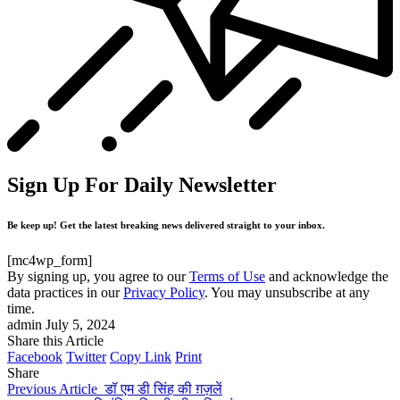
Sign Up For Daily Newsletter
Be keep up! Get the latest breaking news delivered straight to your inbox.
[mc4wp_form]
By signing up, you agree to our
Terms of Use
and acknowledge the
data practices in our
Privacy Policy
. You may unsubscribe at any
time.
admin
July 5, 2024
Share this Article
Facebook
Twitter
Copy Link
Print
Share
Previous Article
डॉ एम डी सिंह की ग़ज़लें