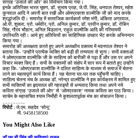
संग्रह ‘उजाले की ओर’ का विमोचन किया गया।
इनके अतिरिक्त भारत भूषण, डॉ. सुभाष प्रज्ञ, जे.पी. सिंह, धनपाल तेश्वर्, महेश
कुनवाल आदि ने अपनी बात रखी और ओमप्रकाश वाल्मीकि जी को याद करके
श्रद्धांजलि दी। समारोह में सामाजिक कार्यकर्ता रमेश भंगी, अंकिता अग्रवाल,
ओ.पी. शुक्ला, प्रो. धर्मवीर, प्रो.‌ अनिल कुमार, डॉ. प्रवीन कुमार, डॉ. रोबिन
सिंह, गौरव चौहान, अनिल बिड़लान, राहुल वाल्मीकि‌ आदि की गरिमामयी
उपस्थिति रही। आये हुए अतिथियों का साहित्यिक उपहार भेंट करके अभिनन्दन
किया गया।
समारोह की अध्यक्षता करते हुए अपने अध्यक्षीय वक्तव्य में मदनपाल तेश्वर ने
बताया कि- ‘उन्होंने प्रत्येक व्यक्ति को बड़ी ही तन्मयता से सुना। सभी वक्ताओं
ने ओमप्रकाश वाल्मीकि जी के साहित्य को बारीकी से पढ़ा है और उस पर अपने
विचार व्यक्त किए हैं। सभी के वक्तव्यों को संक्षेप में सार रूप में बताते हुए उन्होंने
कहा कि- ‘ओमप्रकाश वाल्मीकि ने दलित साहित्य के माध्यम से समाज में चेतना
लाने का महत्वपूर्ण कार्य किया हैं। यह चेतना घर-घर तक पहुॅंचनी चाहिए।
साहित्य चेतना मंच के अध्यक्ष डॉ. नरेन्द्र वाल्मीकि ने इस कार्यक्रम में शामिल हुए
सभी व्यक्तियों का हृदयतल की गहराइयों से धन्यवाद किया तथा अपने नये
कविता संग्रह ‘उजाले की ओर’ से ‘ओमप्रकाश’ नामक कविता का पाठ किया।
साचेम के महासचिव श्याम निर्मोही ने कुशलतापूर्वक मंच का संचालन किया।
…………..
रिपोर्ट
: जे.एम. सहदेव ‘सोनू’
मो. 9458158500
You Might Also Like
डॉ एम डी सिंह की कविताएं/ ग़ज़ल