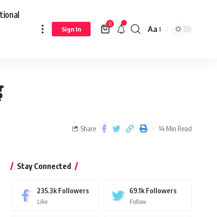
tional
0
Aa
Sign In
ह
Share
14 Min Read
Stay Connected
235.3k
Followers
69.1k
Followers
Like
Follow