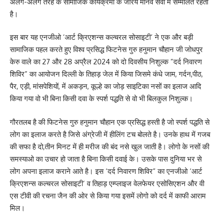
अलग-अलग तरह के सामाजिक कार्यक्रमों के जरिये मानव सेवा में सम्मलित रहती
है।
इस बार यह एनजीओ ‘आर्ट क्रिएशन्स कल्चरल सोसाइटी’ ने एक और बड़ी
सामाजिक पहल करते हुए विश्व प्रसिद्ध फिटनेस गुरु हनुमान चौहान जी जोधपुर
केरु वाले का 27 और 28 अप्रैल 2024 को दो दिवसीय निशुल्क ”दर्द निवारण
शिविर” का आयोजन दिल्ली के तिहाड़ जेल में किया जिसमे कंधे जाम, गर्दन,पीठ,
पैर, एड़ी, मांसपेशियों, में अकड़न, कूल्हे का जोड़ साइटिका नसों का इलाज आदि
किया गया वो भी बिना किसी दवा के स्पर्श पद्धति से वो भी बिलकुल निशुल्क।
गौरतलब है की फिटनेस गुरु हनुमान चौहान एक प्रसिद्ध हस्ती है जो स्पर्श पद्धति से
लोग का इलाज करते है जिसे अंग्रेजी में हीलिंग टच बोलते है। उनके हाथ में गजब
की सफा है दो,तीन मिनट में ही मरीज की बंद नसे खुल जाती है। लोगो के नसों की
समस्याओ का उचार हो जाता है बिना किसी दवाई के। उसके पास दुनिया भर से
लोग अपना इलाज कराने आते है। इस ‘दर्द निवारण शिविर” का एनजीओ ‘आर्ट
क्रिएशन्स कल्चरल सोसाइटी’ व तिहाड़ एम्प्लाइज वेलफेयर एसोसिएशन और वी
एस टीवी की रचना जैन की ओर से किया गया इसमें लोगो को दर्द में काफी आराम
मिल।