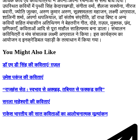
अधिक कवि एवं कवियित्रियों ने अपनी-अपनी रचनाओं से समॉ बांध दिया।
उपस्थित कवियों में पृथ्वी सिंह केदारखण्डी, संगीता वर्मा, शैलजा सक्सेना, नीरज
बवारी, ज्योति जुल्का, अरुण कुमार अरुण, सूक्शमलता महाजन, लक्ष्मी अग्रवाल,
शालिनी शर्मा, अपर्णा थपलियाल, डॉ संतोष संप्रीति, डॉ राधा बिष्ट व अन्य
कवियों सहित मंचासीन अतिथिगण ने बेहतरीन गीत, दोहे, ग़ज़ल, मुक्तक, छंद,
छणिकाएँ, कविताओं आदि से पूरा माहौल साहित्यमय बना डाला। संचालन
कवियित्री व मंच संचालक लक्ष्मी अग्रवाल ने किया। इस कार्यक्रम का
आयोजन द इनक्रेडिबल पहाड़ी के तत्वाधान में किया गया।
You Might Also Like
डॉ एम डी सिंह की कविताएं/ ग़ज़ल
उमेश पकंज की कविताएं
“राजहंस सेठ : स्वभाव से अक्खड़, तबियत से फक्कड़ कवि”
सरला माहेश्वरी की कविताएं
राकेश भारतीय की सात कविताओं का आलोचनात्मक मूल्यांकन