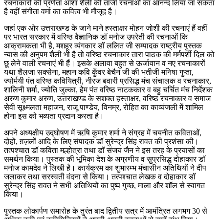
रचनाकारों की प्रणेता आशा शैली की ताजी रचनाओं का आनन्द लिया जा सकता
है वहीं संगीता वर्मा का कवित्व भी मौजूद है।
जहां एक ओर उत्तराखण्ड के जाने माने हस्ताक्षर मोहन जोशी की रचनाएं हैं वहीं
पर भारत सरकार में वरिष्ठ वैज्ञानिक डॉ मनोज उपरेती की रचनाओं कि
आक्रामकता भी है, मशहूर व्यंगकार डॉ ललित जी सम्पादक राष्ट्रीय पुस्तक
न्यास की अनुपम शैली भी है तो वरिष्ठ रचनाकार तारा पाठक की मर्मपर्शी दिल को
छू लेने वाली रचनाएं भी हैं। इसके अलावा बहुत से ऊर्जावान व नए रचनाकारों
यथा शैलजा सक्सेना, महान कवि कुँवर बेचैन जी की भतीजी मनिषा गुप्ता,
ज्योर्मयी पंत वरिष्ठ कवियित्री, नीरज बवारी प्रसिद्ध मंच संचालक व रचनाकार,
शालिनी शर्मा, ज्योति जुल्का, हेेम पंत वरिष्ठ नाटककार व बहु चर्चित मंच निर्देशक
अरुण कुमार अरुण, उत्तराखण्ड के सशक्त हस्ताक्षर, वरिष्ठ रचनाकार व समाज
सेवी सूक्ष्मलता महाजन, राजू पाण्डेय, विनम्र, रोहित का काव्यंजली में शामिल
होना इस को भव्यता प्रदान करता है।
अपने अध्यक्षीय उद्घोषण में ऋषि कुमार शर्मा ने संग्रह में चयनीत कविताओं,
दोहों, ग़ज़लों आदि के लिए संपादक डॉ सुरेन्द्र सिंह रावत की प्रशंसा की।
तत्पश्चात डॉ कविता मल्होत्रा तथा डॉ संजय जैन ने इस तरह के प्रयासों का
समर्थन किया। पुस्तक की भूमिका देश के अग्रणीय व सुप्रसिद्ध दोहाकार डॉ
मनोज कामदेव ने लिखी है। कार्यक्रम का शुभारम्भ मंचासीन अतिथियों ने दीप
जलाकर तथा सरस्वती वंदना से किया। तत्पश्चात लेखक व दोहाकार डॉ
सुरेन्द्र सिंह रावत ने सभी अतिथियों का पुष्प गुच्छ, माला और शॉल से स्वागत
किया।
पुस्तक लोकार्पण समारोह के तुरंत बाद द्वितीय सत्र में आमंत्रित लगभग 30 से