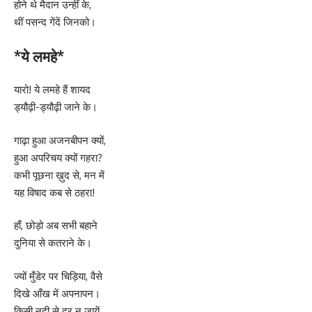
होने थे मैदान उन्हीं के,
थीं पसन्द गेंदें जिनको।
*ये लमहे*
यारो! ये लमहे हैं शायद
ड्यौढ़ी-ड्यौढ़ी जाने के।
गाढ़ा हुआ अजनबीपन क्यों,
हुआ अपरिचय क्यों गहरा?
कभी पूछना ख़ुद से, मन में
यह विषाद कब से ठहरा!
हाँ, छोड़ो अब सभी बहाने
दुनिया से कतराने के।
ज्यों मुँडेर पर चिड़िया, वैसे
दिखे आँख में अपनापन।
किसी नदी से दूर न जायें