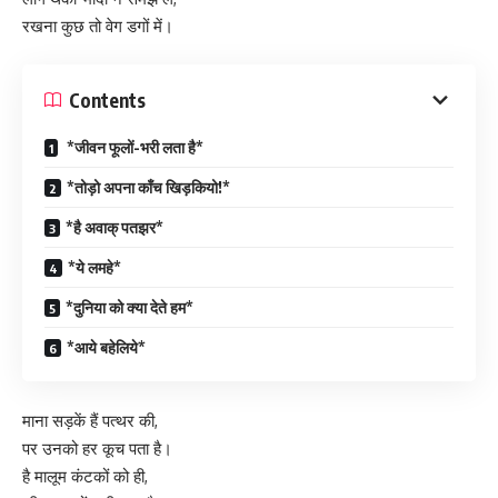
रखना कुछ तो वेग डगों में।
Contents
*जीवन फूलों-भरी लता है*
*तोड़ो अपना काँच खिड़कियो!*
*है अवाक् पतझर*
*ये लमहे*
*दुनिया को क्या देते हम*
*आये बहेलिये*
माना सड़कें हैं पत्थर की,
पर उनको हर कूच पता है।
है मालूम कंटकों को ही,