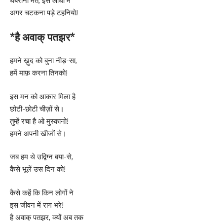
घबराना मत, इस आँधी में
अगर चटकना पड़े टहनियो!
*है अवाक् पतझर*
हमने ख़ुद को बुना नीड़-सा,
हमें माफ़ करना तिनको!
इस मन को आकार मिला है
छोटी-छोटी चीज़ों से।
तुम्हें रचा है ओ मुस्कानो!
हमने अपनी खीजों से।
जब हम थे उद्विग्न बया-से,
कैसे भूलें उस दिन को!
कैसे कहें कि किन लोगों ने
इस जीवन में राग भरे!
है अवाक् पतझर, क्यों अब तक