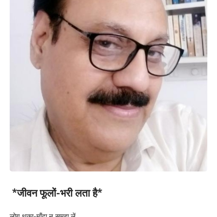
*जीवन फूलों-भरी लता है*
लोग थका-माँदा न समझ लें,