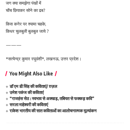
जग क्या समझेगा पंखों में
चोंच छिपाकर सोने का ढब?
किस कनेर पर श्यामा चहके,
किधर चुलबुली बुलबुल जाये ?
———
*सत्येन्द्र कुमार रघुवंशी*, लखनऊ, उत्तर प्रदेश।
You Might Also Like
डॉ एम डी सिंह की कविताएं/ ग़ज़ल
उमेश पकंज की कविताएं
“राजहंस सेठ : स्वभाव से अक्खड़, तबियत से फक्कड़ कवि”
सरला माहेश्वरी की कविताएं
राकेश भारतीय की सात कविताओं का आलोचनात्मक मूल्यांकन