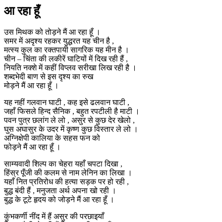
आ रहा हूँ
उस मिथक को तोड़ने मैं आ रहा हूँ ।
समर में अदृश्य रहकर युद्धरत यह चीन है ,
मत्स्य कुल का रक्तपायी सागरिक यह मीन है ।
चीन – चिंता की लकीरें घाटियों में दिख रही हैं ,
नियति नक्शे में कहीं विप्लव सरीखा लिख रही है ।
शब्दभेदी बाण से इस दृश्य का रुख
मोड़ने मैं आ रहा हूँ ।
यह नहीं गलवान घाटी , कह इसे ढलवान घाटी ,
जहाँ फिसले हिन्द सैनिक , बहुत रपटीली है माटी ।
पवन पुत्र छलांग ले लो , असुर से कुछ देर खेलो ,
घुस अघासुर के उदर में कृष्ण कुछ विस्तार ले लो ।
अग्निक्षेपी कालिया के सहस फन को
फोड़ने मैं आ रहा हूँ ।
साम्यवादी शिल्प का चेहरा यहाँ चपटा दिखा ,
हिंस्र पूँजी की कलम से नाम लेनिन का लिखा ।
यहाँ नित प्रतिरोध की हत्या सड़क पर हो रही ,
बुद्ध बंदी हैं , मनुजता अर्थ अपना खो रही ।
बुद्ध के टूटे हृदय को जोड़ने मैं आ रहा हूँ ।
कुंभकर्णी नींद में हैं असुर की परछाइयाँ