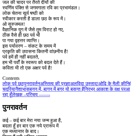
जल की चादर पर तैरते दीयों की
स्वर्णिम पंक्ति से जगमगाता रवि का प्रभामंडल।
लोक चेतना सूर्य षष्ठी को
स्वीकार करती है डाला छठ के रूप में।
ओ सुरुजमल!
वैज्ञानिक युग में जैसे तुम विराट हो गए,
ठीक वैसे ही छठ पर्व भी
पा गया वृहत्तर व्याप्ति।
इस पर्यावरण – संकट के समय में
प्रकृति की उपासना कितनी वांछनीय है!
पर्व हमें ही नहीं बदलते,
हम भी पर्वों के स्वरूप को बदल देते हैं।
कविता भी तो एक अक्षर पर्व है!
Contents
लोक पर्व छठ
पुनरावर्तन
अस्तित्व की प्रज्ञा
अलविदा उस्ताद!
ओढ़ि के मैली कीन्हिं
चदरिया
नैशाभास
बनन में, बागन में बगर् यो बसन्त है
निरभ्र आकाश के वक्ष पर
आ
रहा हूँ
लेखक –परिचय ——-
पुनरावर्तन
कई – कई बार मेरा नया जन्म हुआ है,
बदला हूँ हर बार एक नये प्रारूप में
एक मध्यान्तर के बाद।