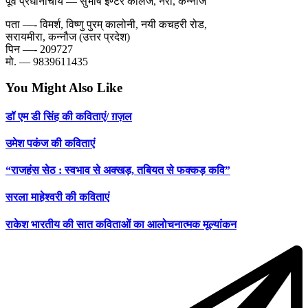
पूर्व प्रधानाचार्य — सुभाष इण्टर कालेज, नेरा, कन्नौज
पता —- विमर्श, विष्णु पुरम् कालोनी, नयी कचहरी रोड,
सरायमीरा, कन्नौज (उत्तर प्रदेश)
पिन —- 209727
मो. — 9839611435
You Might Also Like
डॉ एम डी सिंह की कविताएं/ ग़ज़ल
उमेश पकंज की कविताएं
“राजहंस सेठ : स्वभाव से अक्खड़, तबियत से फक्कड़ कवि”
सरला माहेश्वरी की कविताएं
राकेश भारतीय की सात कविताओं का आलोचनात्मक मूल्यांकन