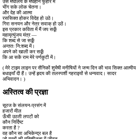
उस मेघालय के मेघहीन फुहार में
भींग सके लोक चेतना।
और देह की आत्मा
रससिक्त होकर विदेह हो उठे।
गिरा सनयन और नेत्र सवाक् हो उठें।
इस प्रकार कविता में मैं जप सकूँ
महामृत्युंजय मंत्र —
कि शब्द से जा सकूँ
अन्ततः नि:शब्द में।
अपने को खाली कर सकूँ
कि आ सकें राम मेरे पर्णकुटी में।
( मेरे टाइम लाइन पर सैनिकों शुभैषी मनीषियों ने जन्म दिन की भाव सिक्त आत्मीय
बधाइयाँ दी हैं। उन्हें हृदय की तलस्पर्शी गहराइयों से धन्यवाद। सादर
अभिवादन। )
अस्तित्व की प्रज्ञा
सूरज के संलयन-प्रसंग में
हजारों मील
ऊँची उठती लपटों को
कौन निर्दिष्ट
करता है ?
वह कौन सा अभिकेन्द्र बल है
जो ग्रहों की गतिशीलता में जीवन