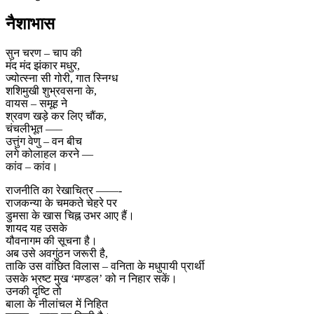
नैशाभास
सुन चरण – चाप की
मंद मंद झंकार मधुर,
ज्योत्स्ना सी गोरी, गात स्निग्ध
शशिमुखी शुभ्रवसना के,
वायस – समूह ने
श्रवण खड़े कर लिए चौंक,
चंचलीभूत —–
उत्तुंग वेणु – वन बीच
लगे कोलाहल करने —
कांव – कांव।
राजनीति का रेखाचित्र ——-
राजकन्या के चमकते चेहरे पर
डुमसा के खास चिह्न उभर आए हैं।
शायद यह उसके
यौवनागम की सूचना है।
अब उसे अवगुंठन जरूरी है,
ताकि उस वांछित विलास – वनिता के मधुपायी प्रार्थी
उसके भ्रष्ट मुख ‘मण्डल’ को न निहार सकें।
उनकी दृष्टि तो
बाला के नीलांचल में निहित