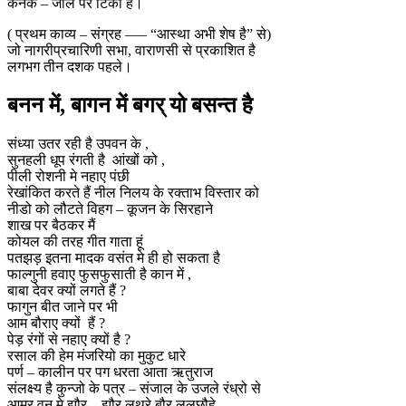
कनक – जाल पर टिकी है।
( प्रथम काव्य – संग्रह —– “आस्था अभी शेष है” से)
जो नागरीप्रचारिणी सभा, वाराणसी से प्रकाशित है
लगभग तीन दशक पहले।
बनन में, बागन में बगर् यो बसन्त है
संध्या उतर रही है उपवन के ,
सुनहली धूप रंगती है आंखों को ,
पीली रोशनी मे नहाए पंछी
रेखांकित करते हैं नील निलय के रक्ताभ विस्तार को
नीडो को लौटते विहग – कूजन के सिरहाने
शाख पर बैठकर मैं
कोयल की तरह गीत गाता हूं
पतझड़ इतना मादक वसंत मे ही हो सकता है
फाल्गुनी हवाए फुसफुसाती है कान में ,
बाबा देवर क्यों लगते हैं ?
फागुन बीत जाने पर भी
आम बौराए क्यों हैं ?
पेड़ रंगों से नहाए क्यों है ?
रसाल की हेम मंजरियो का मुकुट धारे
पर्ण – कालीन पर पग धरता आता ऋतुराज
संलक्ष्य है कुन्जो के पत्र – संजाल के उजले रंध्रो से
आम्र वन मे झौर – झौर लथरे बौर ललछौहे