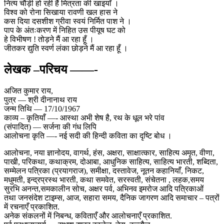
नित्य चौड़ी हो रही हैं मित्रता की खाइयाँ ।
विश्व को रोना सिखाया रावणी खल हास ने
कस दिया दसशीश ग्रीवा स्वयं निर्मित पाश ने ।
पाप के अंतःकरण में निहित उस पीयूष घट को
हे विभीषण ! तोड़ने मैं आ रहा हूँ ।
जीतकर द्युति स्वर्ण लंका छोड़ने मैं आ रहा हूँ ।
लेखक –परिचय ——-
अजित कुमार राय,
पुत्र — श्री दीनानाथ राय
जन्म तिथि — 17/10/1967
काव्य – कृतियाँ —- आस्था अभी शेष है, रथ के धूल भरे पांव
(संपादित) — सर्जना की गंध लिपि
आलोचना कृति —- नई सदी की हिन्दी कविता का दृष्टि बोध ।
आलोचना, नया ज्ञानोदय, वागर्थ, हंस, अक्षरा, साक्षात्कार, साहित्य अमृत, वीणा,
पाखी, परिकथा, कथाक्रम, दोआबा, आधुनिक साहित्य, साहित्य भारती, शब्दिता,
सम्मेलन पत्रिका (प्रयागराज), समीक्षा, दस्तावेज, नूतन कहानियाँ, निकट,
मधुमती, इन्द्रप्रस्थ भारती, कथा समवेत, सरस्वती, संचेतना , लहक,समय
सुरभि अनन्त,समकालीन सोच, अक्षर पर्व, अभिनव इमरोज आदि पत्रिकाओं
तथा जनसंदेश टाइम्स, आज, सहारा समय, दैनिक जागरण आदि समाचार – पत्रों
में रचनाएँ प्रकाशित.
अनेक संकलनों में निबन्ध, कविताएँ और आलोचनाएँ प्रकाशित.