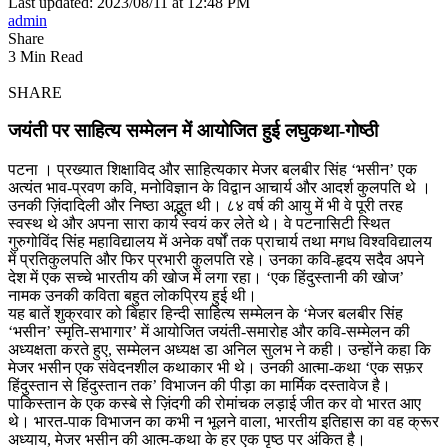
Last updated: 2023/08/11 at 12:48 PM
admin
Share
3 Min Read
SHARE
जयंती पर साहित्य सम्मेलन में आयोजित हुई लघुकथा-गोष्ठी
पटना । प्रख्यात शिक्षाविद और साहित्यकार मेजर बलबीर सिंह ‘भसीन’ एक
अत्यंत भाव-प्रवण कवि, मनोविज्ञान के विद्वान आचार्य और आदर्श कुलपति थे ।
उनकी ज़िंदादिली और निष्ठा अद्भुत थी। ८४ वर्ष की आयु में भी वे पूरी तरह
स्वस्थ थे और अपना सारा कार्य स्वयं कर लेते थे। वे पटनासिटी स्थित
गुरुगोविंद सिंह महाविद्यालय में अनेक वर्षों तक प्राचार्य तथा मगध विश्वविद्यालय
में प्रतिकुलपति और फिर प्रभारी कुलपति रहे। उनका कवि-हृदय सदैव अपने
देश में एक सच्चे भारतीय की खोज में लगा रहा। ‘एक हिंदुस्तानी की खोज’
नामक उनकी कविता बहुत लोकप्रिय हुई थी।
यह बातें शुक्रवार को बिहार हिन्दी साहित्य सम्मेलन के ‘मेजर बलबीर सिंह
‘भसीन’ स्मृति-सभागार’ में आयोजित जयंती-समारोह और कवि-सम्मेलन की
अध्यक्षता करते हुए, सम्मेलन अध्यक्ष डा अनिल सुलभ ने कही। उन्होंने कहा कि
मेजर भसीन एक संवेदनशील कथाकार भी थे। उनकी आत्मा-कथा ‘एक सफ़र
हिंदुस्तान से हिंदुस्तान तक’ विभाजन की पीड़ा का मार्मिक दस्तावेज है।
पाकिस्तान के एक कस्बे से ज़िंदगी की रोमांचक लड़ाई जीत कर वो भारत आए
थे। भारत-पाक विभाजन का कभी न भूलने वाला, भारतीय इतिहास का वह क्रूर
अध्याय, मेजर भसीन की आत्म-कथा के हर एक पृष्ठ पर अंकित है।