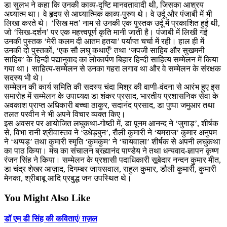
डा सुलभ ने कहा कि उनकी काव्य-दृष्टि मानवतावादी थी, जिसका आश्रय
अध्यात्म था। वे हृदय से आध्यात्मिक काव्य-पुरुष थे। वे उर्दू और पंजाबी में भी
लिखा करते थे। ‘सिख मत’ नाम से उनकी एक पुस्तक उर्दू में प्रकाशित हुई थी,
जो ‘सिख-दर्शन’ पर एक महत्त्वपूर्ण कृति मानी जाती है। पंजाबी में लिखी गई
उनकी पुस्तक ‘मेरी कलम दी आतम हतया’ पर्याप्त चर्चा में रही। हाल ही में
उनकी दो पुस्तकों, ‘एक सौ लघु कथाएँ’ तथा ‘जपजी साहिब और सुखमनी
साहिब’ के हिन्दी पद्यानुवाद का लोकार्पण बिहार हिन्दी साहित्य सम्मेलन में किया
गया था। साहित्य-सम्मेलन से उनका गहरा लगाव था और वे सम्मेलन के संरक्षक
सदस्य भी थे।
सम्मेलन की कार्य समिति की सदस्य चंदा मिश्र की वाणी-वंदना से आरंभ हुए इस
समारोह में सम्मेलन के उपाध्यक्ष डा शंकर प्रसाद, भारतीय प्रशासनिक सेवा के
अवकाश प्राप्त अधिकारी बच्चा ठाकुर, सदानंद प्रसाद, डा पुष्पा जमुआर तथा
तलत परवीन ने भी अपने विचार व्यक्त किए।
इस अवसर पर आयोजित लघुकथा-गोष्ठी में, डा पूनम आनन्द ने ‘जुगाड़’, शीर्षक
से, विभा रानी श्रीवास्तव ने ‘उधेड़बुन’, रौली कुमारी ने ‘यमराज’ कुमार अनुपम
ने ‘थप्पड़’ तथा कुमारी स्मृति ‘कुमकुम’ ने ‘चायवाला’ शीर्षक से अपनी लघुकथा
का पाठ किया। मंच का संचालन ब्रह्मानंद पाण्डेय ने तथा धन्यवाद-ज्ञापन कृष्ण
रंजन सिंह ने किया। सम्मेलन के प्रशासी पदाधिकारी सूबेदार नन्दन कुमार मीत,
डा चंद्र शेखर आज़ाद, दिगम्बर जायसवाल, राहुल कुमार, डौली कुमारी, कुमारी
मेनका, श्रीबाबू आदि प्रबुद्ध जन उपस्थित थे।
You Might Also Like
डॉ एम डी सिंह की कविताएं/ ग़ज़ल