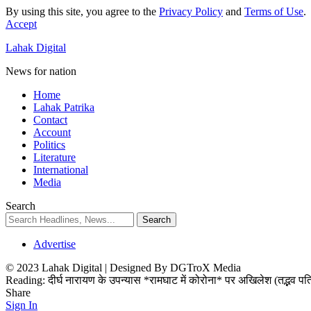
By using this site, you agree to the
Privacy Policy
and
Terms of Use
.
Accept
Lahak Digital
News for nation
Home
Lahak Patrika
Contact
Account
Politics
Literature
International
Media
Search
Advertise
© 2023 Lahak Digital | Designed By DGTroX Media
Reading:
दीर्घ नारायण के उपन्यास *रामघाट में कोरोना* पर अखिलेश (तद्भव पत
Share
Sign In