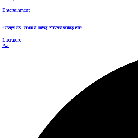
Entertainment
“राजहंस सेठ : स्वभाव से अक्खड़, तबियत से फक्कड़ कवि”
Literature
Aa