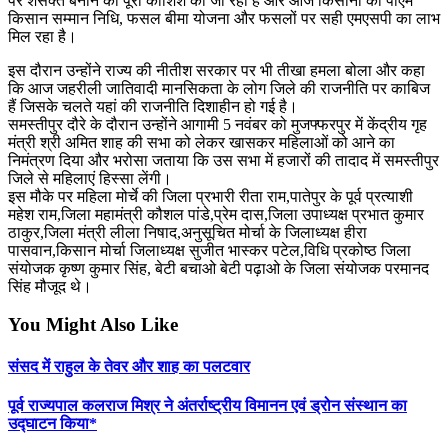
पर शसक्त बनाने की पूरी कोशिश की जा रही है और आज किसानों को पीएम
किसान सम्मान निधि, फसल बीमा योजना और फसलों पर सही एमएसपी का लाभ
मिल रहा है।
इस दौरान उन्होंने राज्य की नीतीश सरकार पर भी तीखा हमला बोला और कहा
कि आज जहरीली जातिवादी मानसिकता के लोग जिले की राजनीति पर काबिज
हैं जिसके चलते यहां की राजनीति दिशाहीन हो गई है।
समस्तीपुर दौरे के दौरान उन्होंने आगामी 5 नवंबर को मुजफ्फरपुर में केंद्रीय गृह
मंत्री श्री अमित शाह की सभा को लेकर खासकर महिलाओं को आने का
निमंत्रण दिया और भरोसा जताया कि उस सभा में हजारों की तादाद में समस्तीपुर
जिले से महिलाएं हिस्सा लेंगी।
इस मौके पर महिला मोर्चे की जिला प्रभारी रीता राम,पातेपुर के पूर्व प्रत्याशी
महेश राम,जिला महामंत्री कौशल पांडे,प्रेम दास,जिला उपाध्यक्ष प्रभात कुमार
ठाकुर,जिला मंत्री लीला निषाद,अनुसूचित मोर्चा के जिलाध्यक्ष हीरा
पासवान,किसान मोर्चा जिलाध्यक्ष सुजीत भास्कर पटेल,विधि प्रकोष्ठ जिला
संयोजक कृष्ण कुमार सिंह, बेटी बचाओ बेटी पढ़ाओ के जिला संयोजक परमानद
सिंह मौजूद थे।
You Might Also Like
संसद में राहुल के तेवर और शाह का पलटवार
पूर्व राज्यपाल कलराज मिश्र ने अंतर्राष्ट्रीय विमानन एवं ड्रोन संस्थान का
उद्घाटन किया*