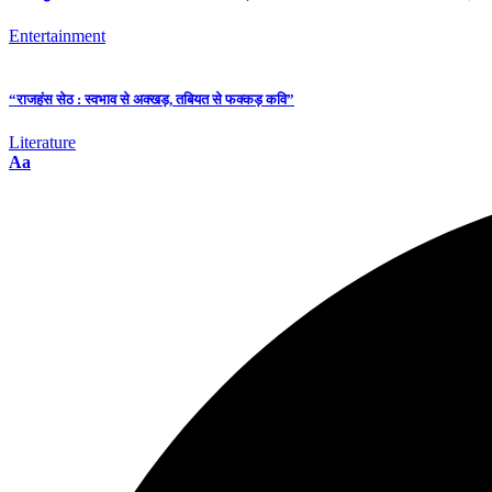
Entertainment
“राजहंस सेठ : स्वभाव से अक्खड़, तबियत से फक्कड़ कवि”
Literature
Aa