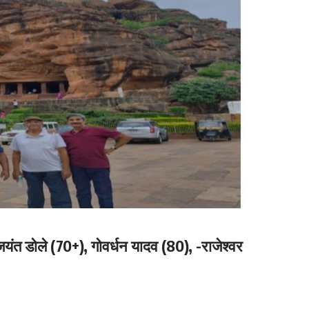
ी जयंत डोले (70+), गोवर्धन यादव (80), -राजेश्वर