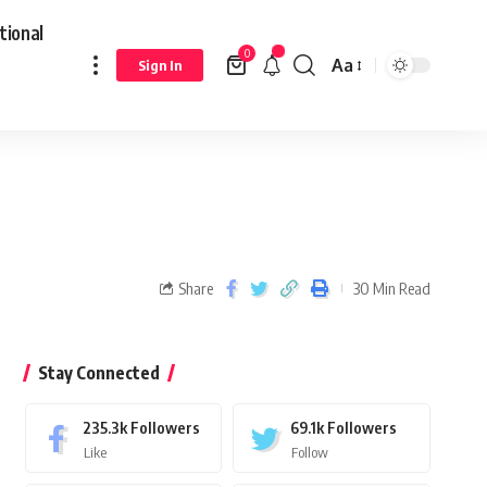
tional
0
Aa
Sign In
Share
30 Min Read
Stay Connected
235.3k
Followers
69.1k
Followers
Like
Follow