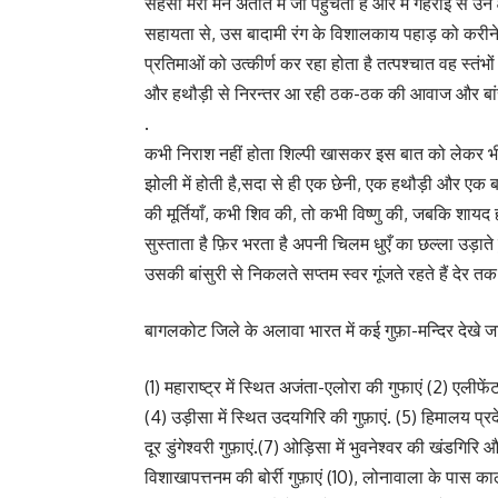
सहसा मेरा मन अतीत में जा पहुँचता है और मैं गहराई से उन 
सहायता से, उस बादामी रंग के विशालकाय पहाड़ को करीन
प्रतिमाओं को उत्कीर्ण कर रहा होता है तत्पश्चात वह स्तं
और हथौड़ी से निरन्तर आ रही ठक-ठक की आवाज और बांसूरी 
.
कभी निराश नहीं होता शिल्पी खासकर इस बात को लेकर भी
झोली में होती है,सदा से ही एक छेनी, एक हथौड़ी और एक बांस
की मूर्तियाँ, कभी शिव की, तो कभी वि‍ष्णु की, जबकि शायद ह
सुस्ताता है फ़िर भरता है अपनी चिलम धुएँ का छल्ला उड़ाते
उसकी बांसुरी से निकलते सप्तम स्वर गूंजते रहते हैं देर तक मे
बागलकोट जिले के अलावा भारत में कई गुफ़ा-मन्दिर देखे जा
(1) महारा‍ष्ट्र में स्थित अजंता-एलोरा की गुफाएं (2) एलीफे
(4) उड़ीसा में स्थित उदयगिरि की गुफ़ाएं. (5) हिमालय प्रदे
दूर डुंगेश्वरी गुफ़ाएं.(7) ओड़िसा में भुवनेश्वर की खंडगिरि
विशाखापत्तनम की बोर्री गुफ़ाएं (10), लोनावाला के पास कार्ल