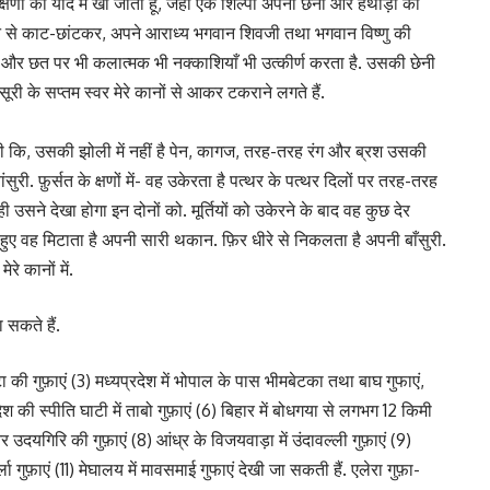
क्षणों की याद में खो जाता हूँ, जहाँ एक शिल्पी अपनी छेनी और हथौड़ी की
े से काट-छांटकर, अपने आराध्य भगवान शिवजी तथा भगवान विष्णु की
भों और छत पर भी कलात्मक भी नक्काशियाँ भी उत्कीर्ण करता है. उसकी छेनी
के सप्तम स्वर मेरे कानों से आकर टकराने लगते हैं.
 कि, उसकी झोली में नहीं है पेन, कागज, तरह-तरह रंग और ब्रश उसकी
ुरी. फ़ुर्सत के क्षणों में- वह उकेरता है पत्थर के पत्थर दिलों पर तरह-तरह
ी उसने देखा होगा इन दोनों को. मूर्तियों को उकेरने के बाद वह कुछ देर
 हुए वह मिटाता है अपनी सारी थकान. फ़िर धीरे से निकलता है अपनी बाँसुरी.
रे कानों में.
 सकते हैं.
ंटा की गुफ़ाएं (3) मध्यप्रदेश में भोपाल के पास भीमबेटका तथा बाघ गुफाएं,
श की स्पीति घाटी में ताबो गुफ़ाएं (6) बिहार में बोधगया से लगभग 12 किमी
 और उदयगिरि की गुफ़ाएं (8) आंध्र के विजयवाड़ा में उंदावल्ली गुफ़ाएं (9)
ा गुफ़ाएं (11) मेघालय में मावसमाई गुफाएं देखी जा सकती हैं. एलेरा गुफ़ा-