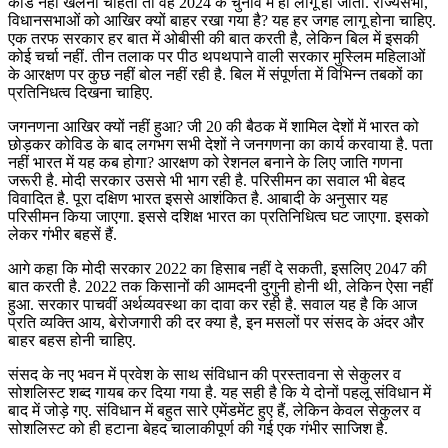
कार्ड नहीं खेलना चाहती तो वह 2024 के चुनाव में ही लागू हो जाता. राज्यसभा,
विधानसभाओं को आखिर क्यों बाहर रखा गया है? यह हर जगह लागू होना चाहिए.
एक तरफ सरकार हर बात में ओबीसी की बात करती है, लेकिन बिल में इसकी
कोई चर्चा नहीं. तीन तलाक पर पीठ थपथपाने वाली सरकार मुस्लिम महिलाओं
के आरक्षण पर कुछ नहीं बोल नहीं रही है. बिल में संपूर्णता में विभिन्न तबकों का
प्रतिनिधत्व दिखना चाहिए.
जगनणना आखिर क्यों नहीं हुआ? जी 20 की बैठक में शामिल देशों में भारत को
छोड़कर कोविड के बाद लगभग सभी देशों ने जनगणना का कार्य करवाया है. पता
नहीं भारत में यह कब होगा? आरक्षण को रेशनल बनाने के लिए जाति गणना
जरूरी है. मोदी सरकार उससे भी भाग रही है. परिसीमन का सवाल भी बेहद
विवादित है. पूरा दक्षिण भारत इससे आशंकित है. आबादी के अनुसार यह
परिसीमन किया जाएगा. इससे दशिक्ष भारत का प्रतिनिधित्व घट जाएगा. इसको
लेकर गंभीर बहसें हैं.
आगे कहा कि मोदी सरकार 2022 का हिसाब नहीं दे सकती, इसलिए 2047 की
बात करती है. 2022 तक किसानों की आमदनी दुगुनी होनी थी, लेकिन ऐसा नहीं
हुआ. सरकार पाचवीं अर्थव्यवस्था का दावा कर रही है. सवाल यह है कि आज
प्रति व्यक्ति आय, बेरोजगारी की दर क्या है, इन मसलों पर संसद के अंदर और
बाहर बहस होनी चाहिए.
संसद के नए भवन में प्रवेश के साथ संविधान की प्रस्तावना से सेकुलर व
सोशलिस्ट शब्द गायब कर दिया गया है. यह सही है कि ये दोनों पहलू संविधान में
बाद में जोड़े गए. संविधान में बहुत सारे एमेंडमेंट हुए हैं, लेकिन केवल सेकुलर व
सोशलिस्ट को ही हटाना बेहद चालाकीपूर्ण की गई एक गंभीर साजिश है.