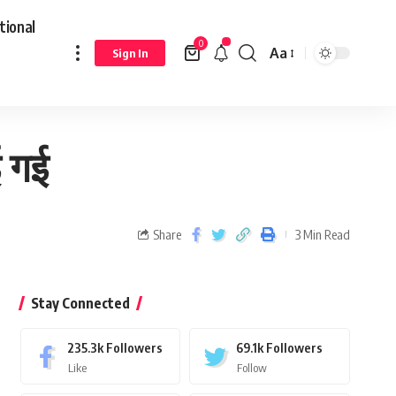
tional
0
Aa
Sign In
ई गई
Share
3 Min Read
Stay Connected
235.3k
Followers
69.1k
Followers
Like
Follow