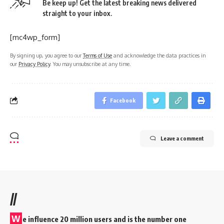
Be keep up! Get the latest breaking news delivered
straight to your inbox.
[mc4wp_form]
By signing up, you agree to our
Terms of Use
and acknowledge the data practices in
our
Privacy Policy
. You may unsubscribe at any time.
Facebook
Leave a comment
//
W
e influence 20 million users and is the number one