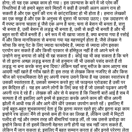
होगा; तो यह एक अच्छा काम हो गया। इस उपन्यास के बारे में जो प्रेम की
स्थितियां है जो हमारे बहुत सारे मित्रों ने कही है उनकी अलग अलग राय हो
सकती है और एक दूसरे की राय से कांट्राडिक्ट हो भी होता है। हमारा लेखकों
का एक समूह है और एक के अनुभव से दूसरा भी फायदा उठाए। एक उदाहरण से
मैं स्पष्ट करना चाहता हूं जैसे एक अन्न है चना; चना से बेसन भी बनता है, सत्तु
भी बनता है, उसी बेसन से लड्डू भी बनता है, उसी से कढ़ी भी बनती है और भी
बहुत सारी चीजें बनती हैं। बने रूप में भी खाया जाता है, क्या बनाया गया है रसोई
में और किस मानसिकता से बनाया गया यह महत्त्वपूर्ण होता है; जैसे लेखक ने
सोचा कि सत्तू पेट के लिए ज्यादा फायदेमंद है, ज्यादा से ज्यादा लोग इसका
प्रयोग कर सकते हैं और किसी प्रकार से हॉर्मफुल नहीं है तो अपने चने से
उन्होने सत्तु बनाया तो कोई भी खा सकता है। कोई यह भी कह सकता है कि चने
से तो इतना अच्छा लड्डू बनता है जो हनुमान जी भी उसको पसंद करते हैं तो
लड्डू ना बना करके सत्तु बना दिया? लेकिन यहाँ सत्तू मरीज के काम आएगा सब
आदमी नहीं खाते हैं गरीब खाते हैं! इस तरह से लेखक किस नजरिए से और किस
चीज को प्राथमिकता देते हुए अपनी रचना उसने किया है यह उसका स्वातंत्र्य है
उसकी स्वतंत्रता है, उसको सम्मान करते हुए जो फाइनल प्रोडक्ट है उसी पर
हम केंद्रित हों। यह हम अपने लोगों के लिए कह रहे हैं जो उसको पढ़कर अपनी
अपनी राय दे रहे हैं। लेखक की ओर से ये कहना है कि जितनी बातें आई है सब में
सत्यता है तो इसलिए आगे इनमें से इकट्ठा करके अपने काम की चीज अपनी
झोली में आधी रख लें और आगे धीरे धीरे उसका उपयोग करते रहें। इसलिए मैं
उन्हें बहुत-बहुत शुभकामनाएं देता हूं कि इतना व्यस्त रहते हुए और इतना बड़ा काम
इन्होने रच डाला! मैंने तो इनसे कम ही पेज का लिखा है, लेकिन उसी में मिट्टी
पलीद हो गई और तमाम तरह की बीमारियां पकड़ लीं, तो जब उससे डयोड़ा का
इन्होने किया है तो इसमें कितनी मेहनत लगी होगी यह सब नहीं जान सकते हैं,
लेकिन मैं जान सकता हूं; इसलिए मैं बहुत सम्मान करता हूं और इनसे प्रेरणा लेता