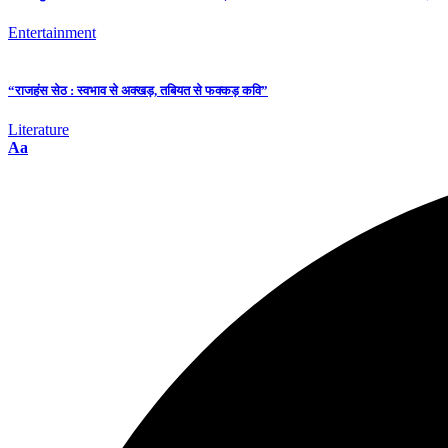
Entertainment
“राजहंस सेठ : स्वभाव से अक्खड़, तबियत से फक्कड़ कवि”
Literature
Aa