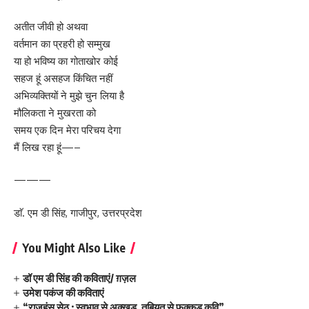
अतीत जीवी हो अथवा
वर्तमान का प्रहरी हो सम्मुख
या हो भविष्य का गोताखोर कोई
सहज हूं असहज किंचित नहीं
अभिव्यक्तियों ने मुझे चुन लिया है
मौलिकता ने मुखरता को
समय एक दिन मेरा परिचय देगा
मैं लिख रहा हूं—–
———
डाॅ. एम डी सिंह, गाजीपुर, उत्तरप्रदेश
You Might Also Like
डॉ एम डी सिंह की कविताएं/ ग़ज़ल
उमेश पकंज की कविताएं
“राजहंस सेठ : स्वभाव से अक्खड़, तबियत से फक्कड़ कवि”