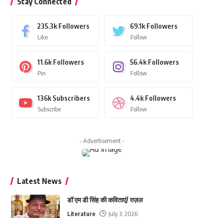
Stay Connected
235.3k
Followers
69.1k
Followers
Like
Follow
11.6k
Followers
56.4k
Followers
Pin
Follow
136k
Subscribers
4.4k
Followers
Subscribe
Follow
- Advertisement -
Latest News
डॉ एम डी सिंह की कविताएं/ ग़ज़ल
Literature
July 3, 2026