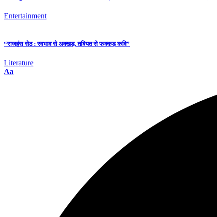
Entertainment
“राजहंस सेठ : स्वभाव से अक्खड़, तबियत से फक्कड़ कवि”
Literature
Aa