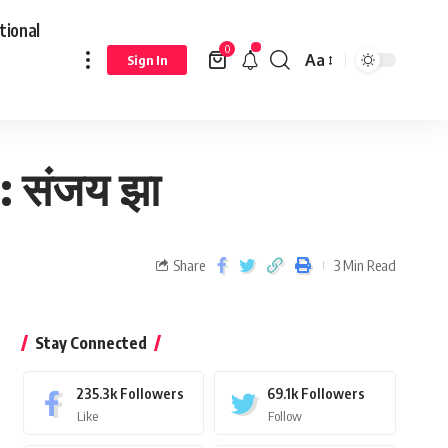
tional
0
Aa
Sign In
 : संजय झा
Share
3 Min Read
Stay Connected
235.3k
Followers
69.1k
Followers
Like
Follow