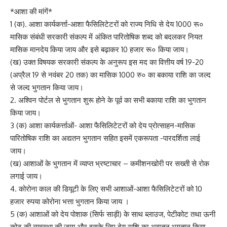
*आशा की मांगें*
1 (क). आशा कार्यकर्त्ता-आशा फैसिलिटेटरों को राज्य निधि से देय 1000 रू०
मासिक संबंधी सरकारी संकल्प में अंकित पारितोषिक शब्द को बदलकर नियत
मासिक मानदेय किया जाय और इसे बढ़ाकर 10 हजार रू० किया जाय।
(ख) उक्त विषयक सरकारी संकल्प के अनुरूप इस मद का वित्तीय वर्ष 19-20
(अप्रैल 19 से नवंबर 20 तक) का मासिक 1000 रु० का बकाया राशि का जल्द
से जल्द भुगतान किया जाय।
2. अश्विन पोर्टल से भुगतान शुरू होने के पूर्व का सभी बकाया राशि का भुगतान
किया जाय।
3 (क) आशा कार्यकर्त्ताओं- आशा फैसिलिटेटरों को देय प्रोत्साहन-मासिक
पारितोषिक राशि का अद्यतन भुगतान सहित इसमें एकरूपता -पारदर्शिता लाई
जाय।
(ख) आशाओं के भुगतान में व्याप्त भ्रष्टाचार – कमीशनखोरी पर सख्ती से रोक
लगाई जाय।
4. कोरोना काल की डियूटी के लिए सभी आशाओं-आशा फैसिलिटेटरों को 10
हजार रुपया कोरोना भत्ता भुगतान किया जाय ।
5 (क) आशाओं को देय पोशाक (सिर्फ साड़ी) के साथ ब्लाउज, पेटीकोट तथा ऊनी
कोट की व्यवस्था की जाय और इसके लिए देय राशि का अद्यतन भुगतान किया