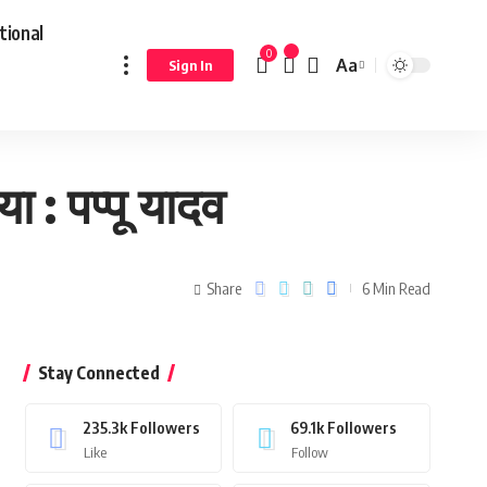
tional
0
Aa
Sign In
 : पप्पू यादव
Share
6 Min Read
Stay Connected
235.3k
Followers
69.1k
Followers
Like
Follow