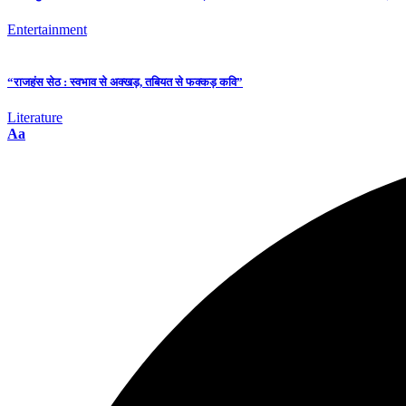
Entertainment
“राजहंस सेठ : स्वभाव से अक्खड़, तबियत से फक्कड़ कवि”
Literature
Aa