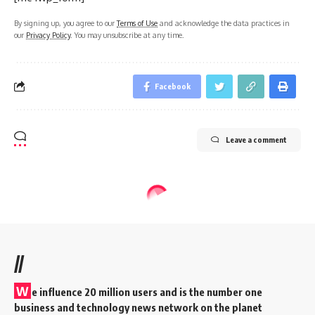
By signing up, you agree to our
Terms of Use
and acknowledge the data practices in
our
Privacy Policy
. You may unsubscribe at any time.
Facebook
Leave a comment
//
W
e influence 20 million users and is the number one
business and technology news network on the planet