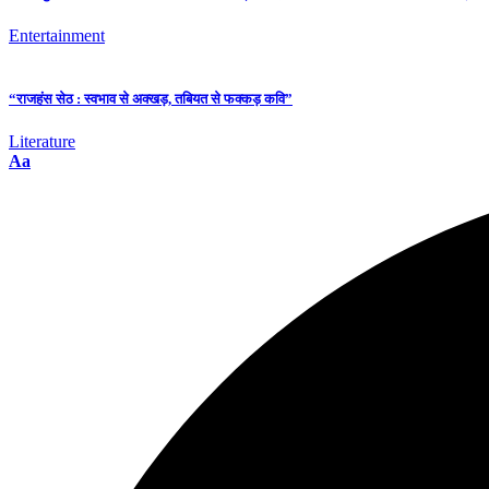
Entertainment
“राजहंस सेठ : स्वभाव से अक्खड़, तबियत से फक्कड़ कवि”
Literature
Aa