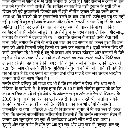
जिस समाज से आते हैं मैं भी उसी समाज से आता हूं। और समाज में आज भी इस
बात की पुरजोर चर्चा होती है कि आखिर तथाकथित बड़ी दुकान के मुंशी जी ने
बिहार की पूर्व मुख्यमंत्री जिनके बारे में श्री नीतीश कुमार जी का कभी बयान
आया था कि राबड़ी जी के मुख्यमंत्री बनने के बाद अब मेरी रूचि इस पद पर नहीं
रही। उन्होंने बहुत ही आपत्तिजनक और उचित टिप्पणी ललन सिंह जी के ऊपर
व्यक्तिगत जिस पर उन्होंने मानहानि का मुकदमा भी दायर किया था। फिर
आखिर कौन सी सौदेबाजी हुई कि उन्होंने हुआ मुकदमा वापस ले लिया और लालू
परिवार के चरणों में दंडवत हो गए । हालांकि समाज ने उनको कभी नेता नहीं
माना परंतु समाज के होने के नाते इस बात का दर्द समाज को जरूर हुआ कि इस
तरह की ओछी टिप्पणी कोई किसी पर कैसे कर सकता है। चुकी ललन सिंह जी
कभी जननेता रहे भी नहीं हैं वह तो केवल और केवल ठेकेदार और दलालों से घिरे
रहने वाले बाजारवाद और उगाही करने कराने का काम करने वाले पॉलिटिकल
लाइनर रहे हैं। यह सच है कि अगर नीतीश कुमार जी का साया उनके ऊपर से
हटा दिया जाए तो उनकी हैसियत मुखिया के चुनाव को भी जीत पाने की नहीं है।
यह भी सच है कि वह एमपी का चुनाव तभी जीत पाए हैं जब जब उनको भारतीय
जनता पार्टी का साथ मिला है।
उनके दोहरे चरित्र की गाथा यह भी है कि हम लोगों ने देखा और आप सभी
मीडिया के साथियों ने भी देखा होगा कि 2010 में कैसे नीतीश कुमार जी के पेट
का दांत निकाल रहे थे होम्योपैथ के डॉक्टर साहब और कांग्रेस से मिलकर के
2010 के चुनाव में कांग्रेस का पूरी तरह से नेतृत्व कर रहे थे। नतीजा सबके
सामने आया और उनकी राजनीतिक हैसियत का सच भी लोगों के सामने
जगजाहिर हो गया। पिछले 2020 के विधानसभा चुनाव में भी बस रूप से लिख
दिया कि उनकी राजनीतिक स्वीकार्यता कितनी है कि उनके लोकसभा क्षेत्र में
जनता दल यूनाइटेड का एक भी उम्मीदवार अपनी सीट नहीं बचा पाया।
दूसरी ओर एक गंभीर स्थिति जो अब हम सब और आप सब भी महसूस कर रहे