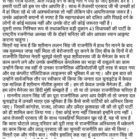
से नहीं गरीब दलित, अति पिछड़े वर्ग से कोई नेता न पैदा हो जाए इसका डर है ।
हमारी पार्टी को इस पर घोर आपत्ति है। साथ में तेजस्वी प्रसाद जी भी उनकी हां
में हां मिला रहे थे जो आश्चर्यजनक तो नहीं लेकिन घोर आपत्तिजनक जरूर है।
उनके अहंकारी बयानों से स्पष्ट है कि महागठबंधन को दलित अति पिछड़े वर्ग के
लोगों से कोई मतलब नहीं और उनके वोट की कोई जरूरत नहीं है।
दूसरी तरफ निश्चित रूप से तथाकथित बड़ी दुकान 43 विधायकों की पार्टी के
राष्ट्रीय रजनीगंधा अध्यक्ष जी के दोहरे चरित्र की ओर आपका ध्यान आकृष्ट
कराना चाहूंगा।
मित्रों यह सच है कि श्रीमान ललन सिंह जी राजनीति में हाथ पैर मारने के बाद
जब मुकम्मल जगह नहीं मिला तो बेरोजगारी दूर करने के लिए बीच के दिनों में वो
राजनीति दिवंगत नेत्री भूतपूर्व मंत्री सुधा श्रीवास्तव जी के मैनेजर के रूप में
काम करने लगे और उनके कमर्शियल कंपलेक्स का भाड़ा भी वसूलने का काम
उन्होंने किया तब वहीं से उनका राजनीतिक ऑडियोलॉजी पूरी तरह से बदल गया
और वह कंप्लीट पॉलिटिकल लाइजनर की भूमिका में आ गए। और इस बात को
उन्होंने सार्वजनिक तौर पर स्वीकार भी किया कि जनता दल यूनाइटेड में केवल
एक मालिक हैं श्रीमान नीतीश कुमार जी। हम तो केवल उनके मैनेजर हैं.. और
हम लोग मैनेजर का हिंदी मुंशी समझते हैं । तो या तो उनका राजनीतिक चरित्र है
। माननीय ललन सिंह जी का पूरा राजनीतिक अगर आप देखेंगे तो तो जनता दल
यूनाइटेड में उनकी मात्र एक भूमिका है कि कैसे सभी पार्टियों को अस्थिर किया
जाए। जिसमें कांग्रेस, राजद, लोजपा और उपेंद्र कुशवाहा जी की तो पूरी पार्टी
को ही शामिल करा लिया गया। ऐसा कोई सगा नहीं जिसको इन्होंने ठगा नहीं ।
आज तेजस्वी प्रसाद जी के साथ गलबहियाँ मिलाकर घूम रहे हैं, यह भी सच है
कि चारा घोटाले लालू परिवार को पूरी तरह से राजनीतिक अस्थिरता में धकेलने
का काम किया और लालू प्रसाद जी का चुनावी राजनीति का अंत भी किया।
मित्रों एक और गंभीर बात। गंभीर इसलिए कह रहा हूं आदरणीय ललन सिंह जी