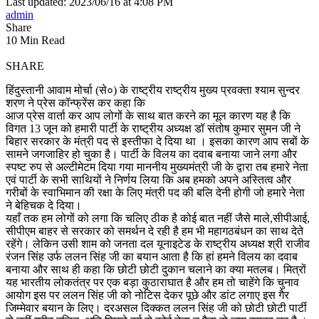
Last updated: 2023/06/16 at 4:08 PM
admin
Share
10 Min Read
SHARE
हिंदुस्तानी आवाम मोर्चा (से०) के राष्ट्रीय राष्ट्रीय मुख्य प्रवक्ता श्याम सुन्दर
शरण ने प्रेस कॉन्फ्रेंस कर कहा कि
आज प्रेस वार्ता कर आप लोगों के साथ बात करने का मूल कारण यह है कि
विगत 13 जून को हमारी पार्टी के राष्ट्रीय अध्यक्ष डॉ संतोष कुमार सुमन जी ने
बिहार सरकार के मंत्री पद से इस्तीफा दे दिया था । इसका कारण आप सबों के
सामने जगजाहिर हो चुका है। पार्टी के विलय का दवाब बनाया जाने लगा और
स्पष्ट रुप से अल्टीमेटम दिया गया माननीय मुख्यमंत्री जी के द्वारा तब हमारे नेता
एवं पार्टी के सभी साथियों ने निर्णय लिया कि अब हमको अपने अस्तित्व और
गरीबों के स्वाभिमान की रक्षा के लिए मंत्री पद की बलि देनी होगी जो हमारे नेता
ने बेहिचक दे दिया।
यहाँ तक हम लोगों को लगा कि चलिए ठीक है कोई बात नहीं जैसे माले,सीपीआई,
सीपीएम बाहर से सरकार को समर्थन दे रही है हम भी महागठबंधन का साथ देते
रहेंगे। लेकिन उसी शाम को जनता दल यूनाइटेड के राष्ट्रीय अध्यक्ष श्री राजीव
रंजन सिंह उर्फ ललन सिंह जी का बयान आता है कि हां हमने विलय का दवाब
बनाया और साथ ही कहा कि छोटी छोटी दुकान चलाने का क्या मतलब। मित्रों
यह भारतीय लोकतंत्र पर एक बड़ा कुठाराघात है और हम तो चाहेंगे कि चुनाव
आयोग इस पर ललन सिंह जी को नोटिस देकर पूछे और डांट लगाए इस गैर
जिम्मेवार बयान के लिए। दरअसल दिक्कत ललन सिंह जी को छोटी छोटी पार्टी