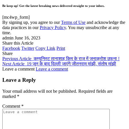
Be keep up! Get the latest breaking news delivered straight to your inbox.
[mc4wp_form]
By signing up, you agree to our
Terms of Use
and acknowledge the
data practices in our
Privacy Policy
. You may unsubscribe at any
time.
admin
June 16, 2023
Share this Article
Facebook
Twitter
Copy Link
Print
Share
Previous Article
कम्युनिस्ट तानाशाह किम के राज में जनाक्रोश उफना !
Next Article
19 जून के बाद दिल्ली जाएंगे जीतनराम मांझी, संतोष मांझी
Leave a comment
Leave a comment
Leave a Reply
Your email address will not be published.
Required fields are
marked
*
Comment
*