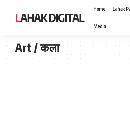
Home
Lahak Pa
LAHAK DIGITAL
Media
Lahak Digital
>
Blog
>
Art / कला
Art / कला