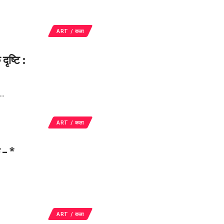
ART / कला
ष्टि :
…
ART / कला
 – *
ART / कला