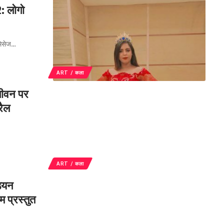
: लोगो
मिसेज
…
ART / कला
जीवन पर
रैल
ART / कला
डियन
म प्रस्तुत