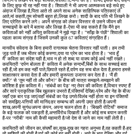
चिन्तन व लेखन पर बड़ी सार्थक,सशक्त टिप्पणी की है। शायद इसके बाद कहने
के लिए कुछ भी रह नहीं गया है। शिवाली ने भी अपना आत्मकथ्य बड़े सधे हुए
अंदाज में लिखा है,पिता आते तो अपने साथ अनेक साहित्यिक पत्रिकाएं ले
आते,मां कहती,तुम सोचती बहुत हो,लिखा करो। शादी के बाद पति भी लिखने के
लिए प्रेरित करने लगे। अपने संग्रह को लेकर विस्तार से उसने जीवन की
सच्चाइयों के बारे में बताया और लिखा है–ऐसा भी कह सकते हैं कि मैंने इन
कविताओं को नहीं अपितु कविताओं ने मुझे गढ़ा है। ”साँझ के पंछी” शिवाली का
पहला काव्य संग्रह है जिसमें उनकी कुल 67 कविताएं संग्रहित हैं।
मानवीय संवेदना के बिना हमारी रागात्मक चेतना विस्तार नहीं पाती। हम तभी
जुड़ पाते हैं जब भीतर कोई करुणा,दया या प्रेम का भाव होता है। ‘भाव हूँ
मैं’ कविता का संदेश यही है,भाव न हो तो शब्द या वाक्य कोई अर्थ नहीं रखते।
कवयित्री ‘दर्पण बोलता है’ कविता में अनेक सन्दर्भों,बिंबों के साथ सच्चाई बता
रही हैं,जो हम कह नहीं पाते,छिपाते रहते हैं,दर्पण वह सच बोल देता है,हमारा हमसे
साक्षात्कार करवा देता है और हमारी कुरूपता उजागर कर देता है। ‘मैं ही
क्यों?’ से ‘तुम नहीं तो और कौन?’ के बीच की यात्रा समझने-समझाने की
कोशिश है इस कविता में। ‘संबंधों का पेड़’ नए तेवर की कविता है,विचार स्पष्ट हैं
और सारे प्राकृतिक बिंब खुलकर उभरते हैं,पंक्तियाँ देखिए-प्रेम और नेह के बीज/
जहाँ एक बार पड़ जाएं/वहाँ संबंधों का पेड़ उगते/विलंब नहीं होता या इन पंक्तियों
को समझिए-पत्तियों की मानिंद/हर सम्बन्ध की अपनी उम्र होती है/अपनी
शाख,अपनी सुगंध/अपना कंपन, अपना चलन होता है। ‘बिखरी रोटियाँ’ समाज
के बड़े फलक को पकड़ती है,अन्तर्विरोध दिखाती है और कोई सच बयान करती
है-पर ‘गरीबी’ नाम की कैसी महामारी है/जो देश से जाने का नाम नहीं लेती है।
कवयित्री को जीवन का,संघर्षों का,सुख-दुख का गहरा अनुभव है,वह कहती है-हद
तो खुशियों की होती है/दर्द की कोई हद नहीं होती। आगे के भाव देखिए-और दर्द