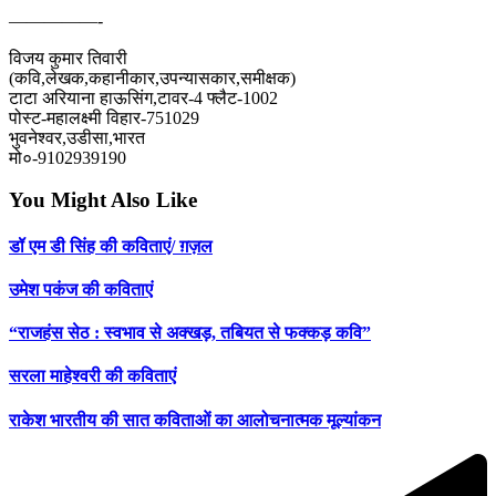
—————-
विजय कुमार तिवारी
(कवि,लेखक,कहानीकार,उपन्यासकार,समीक्षक)
टाटा अरियाना हाऊसिंग,टावर-4 फ्लैट-1002
पोस्ट-महालक्ष्मी विहार-751029
भुवनेश्वर,उडीसा,भारत
मो०-9102939190
You Might Also Like
डॉ एम डी सिंह की कविताएं/ ग़ज़ल
उमेश पकंज की कविताएं
“राजहंस सेठ : स्वभाव से अक्खड़, तबियत से फक्कड़ कवि”
सरला माहेश्वरी की कविताएं
राकेश भारतीय की सात कविताओं का आलोचनात्मक मूल्यांकन