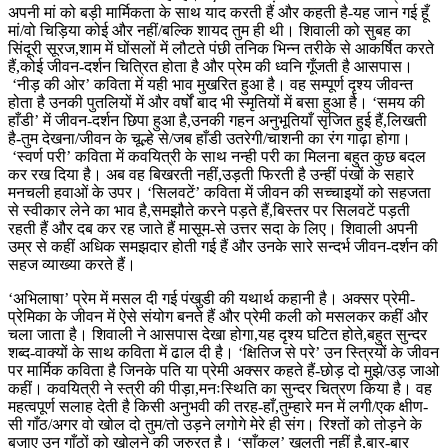
अपनी मां को बड़ी मार्मिकता के साथ याद करती हैं और कहती है-यह जान गई हूँ
मां/वो चिड़िया कोई और नहीं/बल्कि शायद तुम ही थी। शिवाली को सुबह का
सिंदूरी सूरज,शाम में घोंसलों में लौटते पंछी तनिक भिन्न तरीके से आकर्षित करते
हैं,कोई जीवन-दर्शन चित्रित होता है और प्रेम की ध्वनि गूँजती है आसपास।
‘नीड़ की ओर’ कविता में यही भाव मुखरित हुआ है। वह सम्पूर्ण दृश्य जीवन्त
होता है उनकी पुतलियों में और वर्षों बाद भी स्मृतियों में बसा हुआ है। ‘समय की
हाँडी’ में जीवन-दर्शन छिपा हुआ है,उनकी गहन अनुभूतियाँ सृजित हुई हैं,लिखती
है-तुम देखना/जीवन के चूल्हे से/जब हाँडी उतरेगी/चाशनी का रंग गाढ़ा होगा।
‘स्वर्ण परी’ कविता में कवयित्री के साथ नन्ही परी का मिलना बहुत कुछ बदल
कर रख दिया है। अब वह बिखरती नहीं,उड़ती फिरती है उन्हीं पंखों के सहारे
मनचली हवाओं के उपर। ‘सिलवटें’ कविता में जीवन की सच्चाइयों को सहजता
से स्वीकार लेने का भाव है,समझौते करने पड़ते हैं,बिस्तर पर सिलवटें पड़ती
रहती हैं और दब कर रह जाते हैं मासूम-से उत्तर सदा के लिए। शिवाली अपनी
उम्र से कहीं अधिक समझदार होती गई हैं और उनके सारे सन्दर्भ जीवन-दर्शन की
सहज व्याख्या करते हैं।
‘अभिलाषा’ प्रेम में मसल दी गई पंखुडी की यथार्थ कहानी है। अक्सर प्रेमी-
प्रेमिका के जीवन में ऐसे संयोग बनते हैं और प्रेमी कली को मसलकर कहीं और
चला जाता है। शिवाली ने आसपास देखा होगा,यह दृश्य घटित होते,बहुत सुन्दर
शब्द-वाक्यों के साथ कविता में ढाल दी है। ‘क्षितिज से परे’ उन स्त्रियों के जीवन
पर मार्मिक कविता है जिनके पति या प्रेमी अक्सर कहते हैं-छोड़ दो मुझे/उड़ जाओ
कहीं। कवयित्री ने स्त्री की पीड़ा,मनःस्थिति का सुन्दर चित्रण किया है। वह
महत्वपूर्ण सलाह देती है किसी अनुभवी की तरह-हाँ,तुम्हारे मन में लगी/एक क्षीण-
सी गाँठ/अगर वो खोल दो तुम/तो उड़ने लगोगे मेरे ही संग। रिश्तों को तोड़ने के
बजाए उन गाँठों को खोलने की जरुरत है। ‘साँकल’ खुलती नहीं है,बार-बार