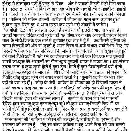
हैं/मेह से तृप्त/कुछ पड़ी हैं/स्नेह से रिक्त। अंत में सबको मिट्टी में ही मिल जाना
है। ‘इठलाता समय’ में बिंबों के द्वारा वह जीवन के रहस्यों को समझती-समझाती
हैं। ‘लिखी कहानी,बनी कविता’ सहज प्रेम से भरे जीवन की उड़ान की कविता
है। ‘मालिन की मलिन टोकरी’ कविता में जीवन का गहन सत्य उजागर हुआ
है,कल फूल खिले हुए थे,आज मुरझा कर उसी गंदी टोकरी में जायेंगे।
‘खामोशी’ टूटने पर झनझना उठता है शब्दों का मौन,उसे संभालना पड़ता है।
उनकी भावनाएं देखिए-कहीं प्रीत की यह वीणा/रह न जाए अनसुनी/दबकर किसी
ताल के नीचे/जिसके एक तार में तुम/और एक तार में हूँ मैं। कवयित्री दुनिया की
तमाम स्त्रियों की ओर से पूछती है अपने प्रिय से-क्या संभाल सकोगे/मेरे लिए–मेरे
प्रिय? ‘प्रथम पात’ हर पति-पत्नी के जीवन की कविता है। भाव सुखद अनुभूति
देने वाले हैं,लिखती हैं-यही गर्म हवाएं/उड़ाकर लाई थी एक दिन/एक पात तुम्हारी
शाखों का/कुछ मेरे अरमानों-सा गीला/कुछ तुम्हारी चाहत में महका-सा। घर-संसार
बढ़ता जाता है,कुछ सुखी होते हैं,कुछ दुख भोगते हैं,कुछ जिम्मेदारियाँ पूरी होती
हैं,बहुत कुछ अधूरा रह जाता है। शिवाली के सारे बिंब व भाव हृदय को धड़का देते
हैं और कोई सुखद प्रेम की बयार बहती रहती है। ‘गुलाबी छतरी’ के भाव-बिंब
वही तो बता रहे हैं। ‘साँझ के पंछी’ कविता के शीर्षक को ही शिवाली ढाका ने
अपने काव्य संग्रह का नाम रखा है। कवयित्री को साँझ का पंछी बहुत प्रिय है
क्योंकि वह मिलन की संभावना,भोर की उम्मीदें जगाता है और प्रेम की लाली व
बिखरी-महकी हृदय की धड़कन लाता है। समर्पण के गहन भाव की पंक्तियाँ
देखिए-कुछ शरमाई,कुछ इठलाई/शूल चुभे तो कुछ घबराई/लिपटी फिर भी इन
साँसों से/भीगी हुई रेशमी एहसासों में। प्रिय के आत्मसात करने,स्वीकार कर लेने
से ही जीवन की राहें सुगम,अलंकृत और प्रीत का सुखद आलिंगन है।
‘मत्स्यकन्या-सी’ कविता में जीवन की उलझने हैं,कवयित्री के प्रश्न हैं और
श्रेष्ठता की तलाश है। ‘नेह का चंद्र’ कविता में वह अपने पिता को याद करती
है,अपने बचपन को फिर से जीना चाहती है और खो जाना चाहती है पिता की छाँव