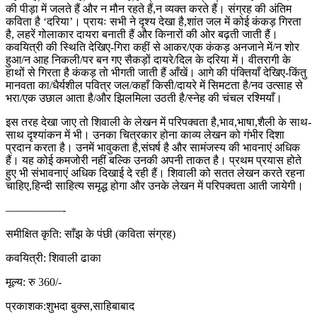
की पीड़ा में जलते हैं और न मौन रहते हैं,न व्यक्त करते हैं। संग्रह की अंतिम
कविता है ‘दरिया’। प्रायः सभी ने दृश्य देखा है,शांत जल में कोई कंकड़ गिरता
है, लहरें गोलाकार दायरा बनाती हैं और किनारों की ओर बढ़ती जाती हैं।
कवयित्री की स्थिति देखिए-गिरा कहीं से आकर/एक कंकड़ अनजाने में/न शोर
हुआ/न आह निकली/पर बन गए सैकड़ों दायरे/दिल के दरिया में। वीतरागी के
हाथों से गिरता है कंकड़ तो भीगती जाती हैं आँखें। आगे की पंक्तियाँ देखिए-किंतु
मानवता का/धैर्यशील पवित्र जल/कहाँ किसी/दायरे में सिमटता है/नव उत्साह से
भरा/एक उछाल आता है/और झिलमिला उठती है/स्नेह की चंचल रश्मियाँ।
इस तरह देखा जाए तो शिवाली के लेखन में परिपक्वता है,भाव,भाषा,शैली के साथ-
साथ दृश्यांकन में भी। उनका चित्रकार होना काव्य लेखन को गंभीर दिशा
प्रदान करता है। उनमें भावुकता है,संघर्ष है और सामंजस्य की भावनाएं अधिक
हैं। यह कोई कमजोरी नहीं बल्कि उनकी अपनी ताकत है। प्रथम प्रयास होते
हुए भी संभावनाएं अधिक दिखाई दे रही हैं। शिवाली को सतत लेखन करते रहना
चाहिए,हिन्दी साहित्य समृद्ध होगा और उनके लेखन में परिपक्वता आती जायेगी।
—————-
समीक्षित कृति: साँझ के पंछी (कविता संग्रह)
कवयित्री: शिवाली ढाका
मूल्य: रु 360/-
प्रकाशक:शुभदा बुक्स,साहिबाबाद