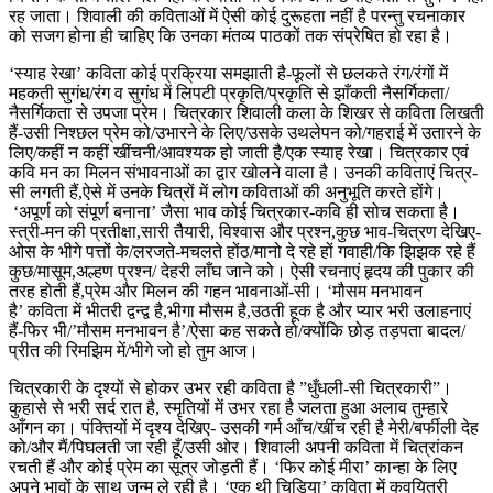
रह जाता। शिवाली की कविताओं में ऐसी कोई दुरूहता नहीं है परन्तु रचनाकार
को सजग होना ही चाहिए कि उनका मंतव्य पाठकों तक संप्रेषित हो रहा है।
‘स्याह रेखा’ कविता कोई प्रक्रिया समझाती है-फूलों से छलकते रंग/रंगों में
महकती सुगंध/रंग व सुगंध में लिपटी प्रकृति/प्रकृति से झाँकती नैसर्गिकता/
नैसर्गिकता से उपजा प्रेम। चित्रकार शिवाली कला के शिखर से कविता लिखती
हैं-उसी निश्छल प्रेम को/उभारने के लिए/उसके उथलेपन को/गहराई में उतारने के
लिए/कहीं न कहीं खींचनी/आवश्यक हो जाती है/एक स्याह रेखा। चित्रकार एवं
कवि मन का मिलन संभावनाओं का द्वार खोलने वाला है। उनकी कविताएं चित्र-
सी लगती हैं,ऐसे में उनके चित्रों में लोग कविताओं की अनुभूति करते होंगे।
‘अपूर्ण को संपूर्ण बनाना’ जैसा भाव कोई चित्रकार-कवि ही सोच सकता है।
स्त्री-मन की प्रतीक्षा,सारी तैयारी, विश्वास और प्रश्न,कुछ भाव-चित्रण देखिए-
ओस के भीगे पत्तों के/लरजते-मचलते होंठ/मानो दे रहे हों गवाही/कि झिझक रहे हैं
कुछ/मासूम,अल्हण प्रश्न/ देहरी लाँघ जाने को। ऐसी रचनाएं हृदय की पुकार की
तरह होती हैं,प्रेम और मिलन की गहन भावनाओं-सी। ‘मौसम मनभावन
है’ कविता में भीतरी द्वन्द्व है,भीगा मौसम है,उठती हूक है और प्यार भरी उलाहनाएं
हैं-फिर भी/’मौसम मनभावन है’/ऐसा कह सकते हो/क्योंकि छोड़ तड़पता बादल/
प्रीत की रिमझिम में/भीगे जो हो तुम आज।
चित्रकारी के दृश्यों से होकर उभर रही कविता है ”धुँधली-सी चित्रकारी”।
कुहासे से भरी सर्द रात है, स्मृतियों में उभर रहा है जलता हुआ अलाव तुम्हारे
आँगन का। पंक्तियों में दृश्य देखिए- उसकी गर्म आँच/खींच रही है मेरी/बर्फीली देह
को/और मैं/पिघलती जा रही हूँ/उसी ओर। शिवाली अपनी कविता में चित्रांकन
रचती हैं और कोई प्रेम का सूत्र जोड़ती हैं। ‘फिर कोई मीरा’ कान्हा के लिए
अपने भावों के साथ जन्म ले रही है। ‘एक थी चिड़िया’ कविता में कवयित्री