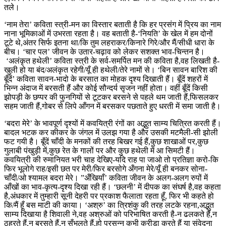
तले।
‘नाम तेरा’ कविता स्त्री-मन का विस्तार बताती है कि हर प्रसंग में प्रिय का नाम
नाना भूमिकाओं में उभरता रहता है। वह बताती है-‘नियति’ के खेल में हम दोनों
टूटे थे,अंतर सिर्फ इतना था/कि तुम लहराकर/किनारे गिरे/और मैं/सीधी धारा के
बीच। ‘चार पल’ जीवन के उतार-चढ़ाव को लेकर सशक्त भाव-चिन्तन है।
‘अलंकृत हथेली’ कविता स्त्री के सर्व-समर्पित मन की कविता है,वह लिखती है-
खुली हो या बंद/अलंकृत रहेगी/यूँ ही हथेली/तेरे नामों से। ‘बिन सावन बारिश की
बूँदें’ कविता सावन-भादो के बरसात का मोहक दृश्य दिखाती हैं। बूँदें शहरों में
भिन्न अंदाज में बरसती हैं और कोई सौन्दर्य सृजन नहीं होता। वहीं बूँदें किसी
झोपड़ी के छप्पर की फुनगियों से टूटकर बरसने से पहले थम जाती हैं,फिसलकर
सहम जाती हैं,गोबर से लिपे आँगन में बरसकर पछताते हुए धरती में समा जाती है।
‘बदरा मेरे’ के भावपूर्ण दृश्यों में कवयित्री रंगों का अद्भुत साम्य चित्रित करती हैं।
बादल भटक कर कीकर के जंगल में उलझ गया है और उसकी मटमैली-सी झोली
फट गयी है। बूँदें चाँदी के मनकों की तरह बिखर गई हैं,कुछ शाखाओं पर,कुछ
गुलाबी पंखुड़ी में,कुछ रेत के गालों पर और कुछ हथेली में आ सिमटी हैं।
कवयित्री की रुमानियत भरी चाह देखिए-यदि राह पा जाओ तो प्रतिज्ञा करो-कि
फिर भूलोगे राह/इसी छत पर मेरी/फिर बरसोगे अँगना मेरे/यूँ ही बनकर सोना-
चाँदी/ओ श्यामल बदरा मेरे। ”अँखियाँ’ कविता जीवन के अलग-अलग रुपों में
आँखों का भाव-कृत्य-दृश्य दिखा रही हैं। ‘छलनी’ में दीपक का संघर्ष है,वह कहता
है,अंधकार में तुम्हारी सूनी देहरी पर प्रकाश फैलाता रहता हूँ, फिर भी कहते हो
कि/मैं हूँ बस माटी की काया। ‘अश्रु’ का त्रिशंकु की तरह लटके रहना,अद्भुत
साम्य दिखाया है शिवाली ने,वह अश्रुओं को परिभाषित करती है-न ढलकते हैं,न
ठहरते हैं,न बरसते हैं,न सँभलते हैं,हो प्रसन्न कभी क्रीड़ा करते हैं या संवेदना