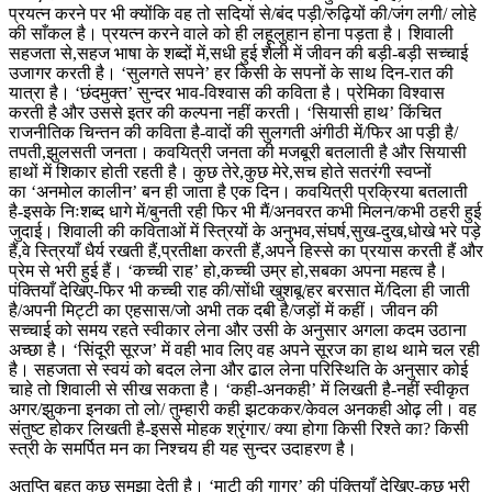
प्रयत्न करने पर भी क्योंकि वह तो सदियों से/बंद पड़ी/रुढ़ियों की/जंग लगी/ लोहे
की साँकल है। प्रयत्न करने वाले को ही लहूलुहान होना पड़ता है। शिवाली
सहजता से,सहज भाषा के शब्दों में,सधी हुई शैली में जीवन की बड़ी-बड़ी सच्चाई
उजागर करती है। ‘सुलगते सपने’ हर किसी के सपनों के साथ दिन-रात की
यात्रा है। ‘छंदमुक्त’ सुन्दर भाव-विश्वास की कविता है। प्रेमिका विश्वास
करती है और उससे इतर की कल्पना नहीं करती। ‘सियासी हाथ’ किंचित
राजनीतिक चिन्तन की कविता है-वादों की सुलगती अंगीठी में/फिर आ पड़ी है/
तपती,झुलसती जनता। कवयित्री जनता की मजबूरी बतलाती है और सियासी
हाथों में शिकार होती रहती है। कुछ तेरे,कुछ मेरे,सच होते सतरंगी स्वप्नों
का ‘अनमोल कालीन’ बन ही जाता है एक दिन। कवयित्री प्रक्रिया बतलाती
है-इसके निःशब्द धागे में/बुनती रही फिर भी मैं/अनवरत कभी मिलन/कभी ठहरी हुई
जुदाई। शिवाली की कविताओं में स्त्रियों के अनुभव,संघर्ष,सुख-दुख,धोखे भरे पड़े
हैं,वे स्त्रियाँ धैर्य रखती हैं,प्रतीक्षा करती हैं,अपने हिस्से का प्रयास करती हैं और
प्रेम से भरी हुई हैं। ‘कच्ची राह’ हो,कच्ची उम्र हो,सबका अपना महत्व है।
पंक्तियाँ देखिए-फिर भी कच्ची राह की/सोंधी खुशबू/हर बरसात में/दिला ही जाती
है/अपनी मिट्टी का एहसास/जो अभी तक दबी है/जड़ों में कहीं। जीवन की
सच्चाई को समय रहते स्वीकार लेना और उसी के अनुसार अगला कदम उठाना
अच्छा है। ‘सिंदूरी सूरज’ में वही भाव लिए वह अपने सूरज का हाथ थामे चल रही
है। सहजता से स्वयं को बदल लेना और ढाल लेना परिस्थिति के अनुसार कोई
चाहे तो शिवाली से सीख सकता है। ‘कही-अनकही’ में लिखती है-नहीं स्वीकृत
अगर/झुकना इनका तो लो/ तुम्हारी कही झटककर/केवल अनकही ओढ़ ली। वह
संतुष्ट होकर लिखती है-इससे मोहक श्रृंगार/ क्या होगा किसी रिश्ते का? किसी
स्त्री के समर्पित मन का निश्चय ही यह सुन्दर उदाहरण है।
अतृप्ति बहुत कुछ समझा देती है। ‘माटी की गागर’ की पंक्तियाँ देखिए-कुछ भरी