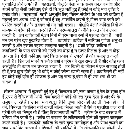
प्रवाहित होने लगती है। गहराइयाँ, गोधूलि बेला,चाक समय का,काव्यांश और
थकी साँझ जैसी कविताएं ऐसे ही निःसृत नहीं हुई हैं,कोई न कोई भाव-दृष्टि है
इनके पीछे। ‘गहराइयाँ’ गहरी अनुभूति लिए मिलन-संयोगों के भाव की कविता है।
गहराई का अपना अर्थ है,सौन्दर्य है,वह आकर्षित करती है,भीतर समा जाने को
प्रेरित करती है और डूबकर भी मन नहीं भरता। ‘गोधूलि बेला’ कविता बिंबों के
माध्यम से प्रेम की बात करती है और प्रेम-यात्रा के दैविक अंत की कल्पना
करती है। इन कविताओं में,इन बिंबों में प्रेम नाना रुपों में प्रकट होता है। नारी-
मन का प्रेम खूब मुखरित होता है। ‘काव्यांश’ कविता में नायिका पूर्णता अनुभव
करती है और इसका रहस्य समझना चाहती है। ‘थकी साँझ’ कविता में
कवयित्री के पास प्रश्नों की गठरी का बोझ है,न उत्तर मिलता है और न बोझ
उतरता है। ऐसी कविताएं गहरे चिन्तन-भाव से उभरती हैं और चमत्कृत करती
रहती हैं। शिवाली मानवीय संवेदनाओं व प्रेम को खूब समझती हैं और कोई गहन
असंतुष्टि ही काव्य बन उभरता रहता है। हर किसी के जीवन में एक सच्चाई होती
ही है,सब कुछ होते हुए भी कोई न कोई कोना खाली रहता है। कवयित्री ही नहीं
हर कोई वहाँ प्रेम ही खोजता है और यह सत्य है,प्रेम से ही उसे भरा भी जा
सकता है।
‘शीतल आगमन’ में झुलसी हुई देह है किसलय की,रुठा मौसम है,रेत के शुष्क होंठ
हैं,उपर से रेगिस्तानी आँधी, कवयित्री ने कोई वीभत्स दृश्य देखा है और पैर के
तलुए जल रहे हैं। उनका भाव अद्भुत है कि तृष्णा सिर नहीं उठाती विलग हो जाने
की, निर्भरता विचलित नहीं करती बल्कि सिखा जाती है धैर्य व प्रतीक्षा जल रुपी
प्रेमी की जो निष्ठुर तो है किंतु विश्वासघाती नहीं है। ग्रीष्म के बाद बरसात में
बगिया भीग जाती है। ‘काँच या पाषाण’ के शक्तिशाली होने की तुलना चमत्कृत
करने वाली है। ‘पगडंडी’ कविता के सारे दृश्य मनमोहक हैं और साथ चलने का
भाव सम्मोहित करता है। शिवाली की स्मृतियों में गाँव,खेत-खलिहान,हवेली और