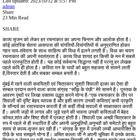
Last updated: 2023/10/12 at 5:57 PM
admin
Share
23 Min Read
SHARE
काव्य सृजन को लेकर हर रचनाकार का अपना चिन्तन और आलोक होता है।
कोई आंतरिक चेतना आसपास की संगतियों-विसंगतियों से अनुप्राणित होकर
गहन भाव-संवेदना के साथ साहित्य की विधा में ढलने लगती है। विधा का चयन
रचनाकार की अपनी स्वतंत्रता है। काव्य विधा शायद हर किसी के मन में सबसे
पहले प्रस्फुटित होती है। यह कोई सर्वमान्य सिद्धान्त नहीं है परन्तु हर लेखक
पहले कवि ही होता है। कविता मन के भावों को बहुत सहजता से सामने लाती
है,विस्तार देती है और सबका सम्बल बनती है।
मुंबई में रहने वाली कवयित्री एवं चित्रकार सुश्री शिवाली ढाका का ऐसा ही
सम्बल प्रदान करने वाला काव्य संग्रह “साँझ के पंछी” मेरे सामने है। पुस्तक के
आवरण पृष्ठों पर लिखा वक्तव्य उद्धृत करने योग्य है-“एक रचनाकार के तौर पर
शिवाली की दृष्टि बेहद व्यापक है और इसी कारण उनकी कविताएं कभी प्रकृति
के सौन्दर्य का रसास्वादन कराती हैं तो कहीं तीखे सवालों से साक्षात्कार करती
हैं। अपनी जड़ों से लगाव और जुड़े रहने की भावना उनकी कविताओं में बेहद
कोमल,शांत और शिष्ट शैली में प्रकट होती है। शिवाली एक अच्छी चित्रकार के
रुप में पहले से ही स्थापित हैं और अपनी अनुभूतियों,अनुभवों को समेटते हुए बहुत
समय से काव्य-सृजन कर रही हैं।” संग्रह के शुरु में उनकी लम्बी आभारोक्ति के
पीछे के भाव समझने योग्य हैं। अमित कल्ला जी ने अपनी भूमिका में उनके काव्य-