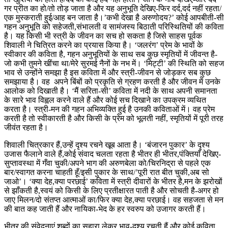
गर प्रीत का हो/तो तोड़ जाता है और यह अनुभूति देखिए-फिर दर्द,दर्द नहीं रहता/
एक मुस्कराती हुई/आह बन जाता है।’कभी देखा है अरुणोदय?’ कोई आपबीती-सी
गहन अनुभूति को सहेजती,संभालती व सामंजस्य बिठाती परिस्थितियों की कविता
है। यह किसी भी स्त्री के जीवन का सच हो सकता है जिसे साहस पूर्वक
शिवाली ने चित्रित करने का प्रयास किया है। ‘जलरंग’ प्रेम के भावों के
स्वीकार की कविता है, गहन अनुभूतियों के साथ सब कुछ स्मृतियों में जीवन्त है-
जो कभी तुमने खींचा था/मेरे सुरमई नैनों के नभ में। ‘मिट्टी’ की स्थिति को सहज
भाव से उन्होंने समझा है इस कविता में और स्त्री-जीवन से जोड़कर सब कुछ
समझाया है। वह अपने बिंबों को प्रकृति से ग्रहण करती है और जीवन में उनके
आलोक को दिखाती है। ‘मैं सरिता-सी’ कविता में नदी के साथ अपनी समानता
के सारे भाव विह्वल करने वाले हैं और कोई सच दिखाने का उपक्रम व्यथित
करता है। स्त्री-मन की गहन अभिव्यक्ति हुई है उनकी कविताओं में। वह प्रेम
करती है तो स्वीकारती है और किसी के प्रेम को भूलती नहीं, स्मृतियों में पूरी तरह
जीवंत रहता है।
शिवाली चित्रकार हैं,उन्हें दृश्य रचने खूब आता है। ‘बंजारन पुकार’ के दृश्य
उजास फैलाने वाले हैं,कोई संवाद चलता रहता है भीतर ही भीतर,पंक्तियाँ देखिए-
सुप्तावस्था में गँवा चुकी/अपने भाग की अरुणबेला को/चिरनिद्रा से पहले एक
बार/स्वागत करना चाहती हूँ/इसी पुकार के साथ/’पूरी रात बीत चुकी,अब सो
जाओ’। ‘क्या देह,क्या परछाई’ कविता में स्त्री दीवारों के भीतर है,मन के झरोखों
से झाँकती है,स्वयं को किसी के लिए प्रतीक्षारत पाती है और सोचती है-अगर हो
जाए मिलन/दो संतप्त आत्माओं का/फिर क्या देह,क्या परछाई। वह सहजता से मन
की बात कह जाती हैं और नायिका-भेद के हर स्वरुप को उजागर करती हैं।
भीतर की संवेदनाएं,शब्दों का सहारा लेकर भाव-दृश्य रचती हैं और कोई कविता