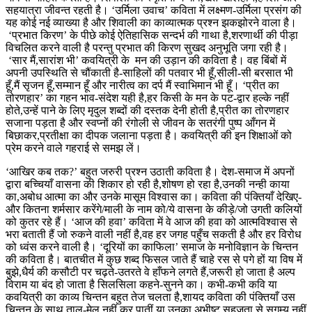
सहयात्रा जीवन्त रहती है। ‘उर्मिला उवाच’ कविता में लक्ष्मण-उर्मिला प्रसंग की
यह कोई नई व्याख्या है और शिवाली का काव्यात्मक प्रश्न झकझोरने वाला है।
‘प्रभात किरण’ के पीछे कोई ऐतिहासिक सन्दर्भ की गाथा है,शरणार्थी की पीड़ा
विचलित करने वाली है परन्तु प्रभात की किरण सुखद अनुभूति जगा रही है।
‘सार मैं,सारांश भी’ कवयित्री के मन की उड़ान की कविता है। वह बिंबों में
अपनी उपस्थिति से चौंकाती है-साहिलों की पतवार भी हूँ,सीली-सी बरसात भी
हूँ,मैं सृजन हूँ,सम्मान हूँ और नारीत्व का दर्प मैं स्वाभिमान भी हूँ। ‘प्रीत का
तोरणहार’ का गहन भाव-संदेश यही है,हर किसी के मन के पट-द्वार हल्के नहीं
होते,उन्हें पाने के लिए मृदुल शब्दों की दस्तक देनी होती है,प्रीत का तोरणहार
सजाना पड़ता है और स्वप्नों की रंगोली से जीवन के सतरंगी पुष्प आँगन में
बिछाकर,प्रतीक्षा का दीपक जलाना पड़ता है। कवयित्री की इन शिक्षाओं को
प्रेम करने वाले गहराई से समझ लें।
‘आखिर कब तक?’ बहुत जरुरी प्रश्न उठाती कविता है। देश-समाज में अपनों
द्वारा बच्चियाँ वासना की शिकार हो रही है,शोषण हो रहा है,उनकी नन्ही काया
का,अबोध आत्मा का और उनके मासूम विश्वास का। कविता की पंक्तियाँ देखिए-
और कितना शर्मसार करेंगे/माली के नाम को/ये वासना के कीड़े/जो उगती कलियों
को कुतर रहे हैं। ‘आज की हवा’ कविता में वे आज की हवा को आत्मविश्वास से
भरा बताती हैं जो रुकने वाली नहीं है,वह हर जगह पहुँच सकती है और हर विरोध
को ध्वंस करने वाली है। ‘दूरियों का काफिला’ समाज के मनोविज्ञान के चिन्तन
की कविता है। बातचीत में कुछ शब्द फिसल जाते हैं चाहे रस से पगे हों या विष में
बुझे,धैर्य की कसौटी पर चढ़ते-उतरते वे हाँफने लगते हैं,जरूरी हो जाता है अल्प
विराम या बंद हो जाता है सिलसिला कहने-सुनने का। कभी-कभी कवि या
कवयित्री का काव्य चिन्तन बहुत तेज चलता है,शायद कविता की पंक्तियाँ उस
चिन्तन के साथ ताल-मेल नहीं कर पातीं या उनका अभीष्ट सहजता से सुगम्य नहीं