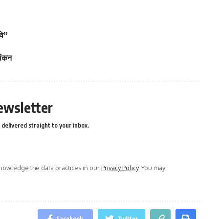
वि”
ांकन
ewsletter
delivered straight to your inbox.
owledge the data practices in our
Privacy Policy
. You may
Facebook
Twitter