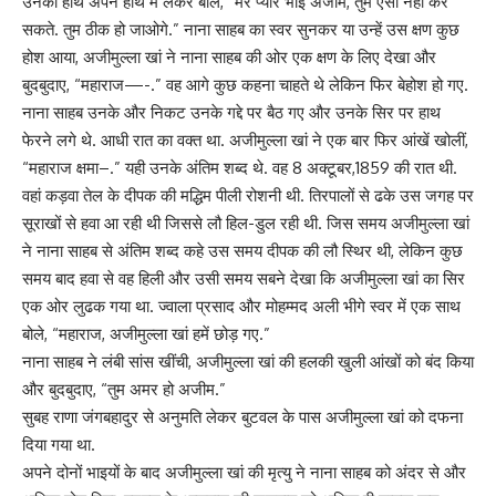
उनका हाथ अपने हाथ में लेकर बोले, “मेरे प्यारे भाई अजीम, तुम ऎसा नहीं कर
सकते. तुम ठीक हो जाओगे.” नाना साहब का स्वर सुनकर या उन्हें उस क्षण कुछ
होश आया, अजीमुल्ला खां ने नाना साहब की ओर एक क्षण के लिए देखा और
बुदबुदाए, “महाराज—-.” वह आगे कुछ कहना चाहते थे लेकिन फिर बेहोश हो गए.
नाना साहब उनके और निकट उनके गद्दे पर बैठ गए और उनके सिर पर हाथ
फेरने लगे थे. आधी रात का वक्त था. अजीमुल्ला खां ने एक बार फिर आंखें खोलीं,
“महाराज क्षमा–.” यही उनके अंतिम शब्द थे. वह 8 अक्टूबर,1859 की रात थी.
वहां कड़वा तेल के दीपक की मद्धिम पीली रोशनी थी. तिरपालों से ढके उस जगह पर
सूराखों से हवा आ रही थी जिससे लौ हिल-डुल रही थी. जिस समय अजीमुल्ला खां
ने नाना साहब से अंतिम शब्द कहे उस समय दीपक की लौ स्थिर थी, लेकिन कुछ
समय बाद हवा से वह हिली और उसी समय सबने देखा कि अजीमुल्ला खां का सिर
एक ओर लुढक गया था. ज्वाला प्रसाद और मोहम्मद अली भीगे स्वर में एक साथ
बोले, “महाराज, अजीमुल्ला खां हमें छोड़ गए.”
नाना साहब ने लंबी सांस खींची, अजीमुल्ला खां की हलकी खुली आंखों को बंद किया
और बुदबुदाए, “तुम अमर हो अजीम.”
सुबह राणा जंगबहादुर से अनुमति लेकर बुटवल के पास अजीमुल्ला खां को दफना
दिया गया था.
अपने दोनों भाइयों के बाद अजीमुल्ला खां की मृत्यु ने नाना साहब को अंदर से और