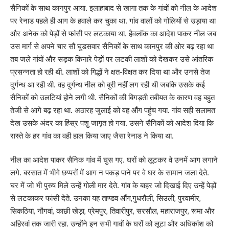
सैनिकों के साथ कानपुर आया. इलाहाबाद से खागा तक के गांवों को नील के आदेश
पर रेनाड पहले ही आग के हवाले कर चुका था. गांव वालों को गोलियों से उड़ाया था
और अनेक को पेड़ों से फांसी पर लटकाया था. हैवलॉक का आदेश पाकर नील जब
उस मार्ग से अपने चार सौ घुडसवार सैनिकों के साथ कानपुर की ओर बढ़ रहा था
तब जले गांवों और सड़क किनारे पेड़ों पर लटकी लाशों को देखकर उसे आंतरिक
प्रसन्नता हो रही थी. लाशों को गिद्धों ने क्षत-विक्षत कर दिया था और उनसे तेज
दुर्गन्ध आ रही थी. वह दुर्गन्ध नील को बुरी नहीं लग रही थी जबकि उसके कई
सैनिकों को उलटियां होने लगी थी. सैनिकों की बिगड़ती तबीयत के कारण वह बहुत
तेजी से आगे बढ़ रहा था. अठारह जुलाई को वह औंग पहुंच गया. गांव सही सलामत
देख उसके अंदर का हिंस्र पशु जागृत हो गया. उसने सैनिकों को आदेश दिया कि
रास्ते के हर गांव का वही हाल किया जाए जैसा रेनाड ने किया था.
नील का आदेश पाकर सैनिक गांव में घुस गए. घरों को लूटकर वे उनमें आग लगाने
लगे. बरसात में भीगे छप्परों में आग न पकड़ पाने पर वे घर के सामान जला देते.
घर में जो भी पुरुष मिले उन्हें गोली मार देते. गांव के बाहर जो दिखाई दिए उन्हें पेड़ों
से लटकाकर फांसी देते. उनका यह ताण्डव औंग,गुधरौली, सिउली, पुरवामीर,
सिकठिया, नौगवां, काछी खेड़ा, प्रेमपुर, तिवारीपुर, सरसौल, महाराजपुर, रूमा और
अहिरवां तक जारी रहा. उन्होंने इन सभी गावों के घरों को लूटा और अधिकांश को