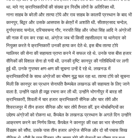
था. मारे गए क्रान्तिकारियों की संख्या इन निर्दोष लोगों के अतिरिक्त थी.
नाना साहब के बरेली और तात्या टोपे और राव साहब के कालपी प्रस्थान के बाद भी
कानपुर, बिठूर और उसके आसपास के क्षेत्रों में अशांति थी. सीताप्रसाद चन्देल,
दुर्गाप्रसाद चन्देल, दरियावचन्द गौर, नरपति सिंह और जोधा सिंह आदि ने अंग्रेजों
की नाक में दम कर रखा था. अंग्रेज जब भी किसी तहसीलदार या थानेदार को
नियुक्त करते ये क्रान्तिकारी उनकी हत्या कर देते थे. इस बीच तात्या टोपे
ग्वालियर की सेना की सहायता प्राप्त करने में सफल रहे थे. उनके पास बीस हजार
सैनिकों की विशाल सेना हो गयी थी. उनकी दृष्टि कानपुर की गतिविधियों पर लगी
हुई थी. उनके गुप्तचर क्षण-क्षण की सूचना उन्हें दे रहे थे. लखनऊ में
क्रान्तिकारियों के साथ अंग्रेजों का भीषण युद्ध चल रहा था. तात्या टोपे को सूचना
मिली कि कानपुर का प्रधान सेनापति कैम्पबेल लखनऊ की सहायता के लिए जाने
वाला है. उन्होंने पहले ही व्यूह रचना कर ली थी. उन्होंने भोगनीपुर में बारह सौ
क्रान्तिकारी, शिवली में चार हजार क्रान्तिकारी सैनिक और चार तोपें और
शिवराजपुर में तीन हजार सैनिक और चार तोपें तैनात कीं. इन मोर्चाबन्दियों का
उद्देश्य अंग्रेजों को रोकना था. कैंपबेल के लखनऊ प्रस्थान के अगले दिन उन्होंने
आक्रमण करने का निर्णय किया. कैंपबेल ने कानपुर की रक्षा का भार सेनापति
विंडहम को सौंपा. उसके पास तीन हजार अंग्रेज सैनिक और दो सौ पचास सिख
सैनिक थे. भौंती के पास विंडहम और तात्या टोपे की सेनाओं का भीषण युद्ध हुआ.