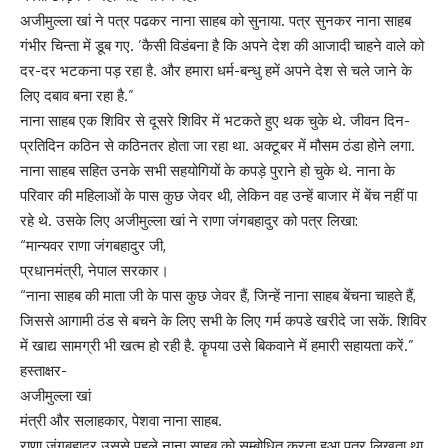
अजीमुल्ला खां ने पत्र पढकर नाना साहब को सुनाया. पत्र सुनकर नाना साहब
गंभीर चिन्ता में डूब गए. ’कैसी विडंबना है कि अपने देश की आजादी चाहने वाले को
दर-दर भटकना पड़ रहा है. और हमारा धर्म-बन्धु हमें अपने देश से चले जाने के
लिए दबाव बना रहा है.”
नाना साहब एक शिविर से दूसरे शिविर में भटकते हुए थक चुके थे. जीवन दिन-
प्रतिदिन कठिन से कठिनतर होता जा रहा था. अक्टूबर में मौसम ठंडा होने लगा.
नाना साहब सहित उनके सभी सहयोगियों के कपड़े पुराने हो चुके थे. नाना के
परिवार की महिलाओं के पास कुछ जेवर थी, लेकिन वह उन्हें बाजार में बेंच नहीं पा
रहे थे. उसके लिए अजीमुल्ला खां ने राणा जंगबहादुर को पत्र लिखा:
“मान्यवर राणा जंगबहादुर जी,
प्रधानमंत्री, नेपाल सरकार।
“नाना साहब की माता जी के पास कुछ जेवर हैं, जिन्हें नाना साहब बेंचना चाहते हैं,
जिससे आगामी ठंड से बचने के लिए सभी के लिए गर्म कपडे खरीदे जा सकें. शिविर
में खाद्य सामग्री भी खत्म हो रही है. कॄपया उसे बिकवाने में हमारी सहायता करें.”
हस्ताक्षर-
अजीमुल्ला खां
मंत्री और सलाहकार, पेशवा नाना साहब.
राणा जंगबहादुर उससे पहले नाना साहब को सम्बोधित करता हुआ पत्र लिखता था.