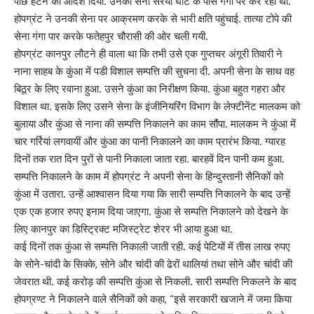
पीछे हटने का आदेश दिया. उनकी सेना सरैयां घाट के पास गंगा पर कर रही थी.
होपग्रंट ने उनकी सेना पर आक्रमण करके से भारी क्षति पहुंचाई. तात्या टोपे की
सेना गंगा पार करके फतेहपुर चौरासी की ओर चली गयी.
होपग्रंट कानपुर लौटने ही वाला था कि तभी उसे एक गुप्तचर अंगूरी तिवारी ने
नाना साहब के कुंआ में पडी विशाल सम्पत्ति की सुचना दी. अपनी सेना के साथ वह
बिठूर के लिए रवाना हुआ. उसने कुंआ का निरीक्षण किया. कुंआ बहुत गहरा और
विशाल था. इसके लिए उसने सेना के इंजीनियरिंग विभाग के लेफ्टीनेंट मालकम को
बुलाया और कुंआ से नाना की सम्पत्ति निकालने का काम सौंपा. मालकम ने कुंआ में
चार गर्रियां लगवायीं और कुंआ का पानी निकालने का काम प्रारंभ किया. ग्यारह
दिनों तक रात दिन पुरों से पानी निकाला जाता रहा. बारहवें दिन पानी कम हुआ.
सम्पत्ति निकालने के काम में होपग्रंट ने अपनी सेना के हिन्दुस्तानी सैनिकों को
कुंआ में उतारा. उन्हें आश्वासन दिया गया कि सारी सम्पत्ति निकालने के बाद उन्हें
एक एक हजार रुपए इनाम दिया जाएगा. कुंआ से सम्पत्ति निकालने को देखने के
लिए कानपुर का डिस्ट्रिक्ट मजिस्ट्रेट शेरर भी आया हुआ था.
कई दिनों तक कुंआ से सम्पत्ति निकाली जाती रही. कई पेटियों में तीस लाख रुपए
के सोने-चांदी के सिक्के, सोने और चांदी की ढेरों थालियां तथा सोने और चांदी की
जेवरात थी. कई करोड़ की सम्पत्ति कुंआ से निकली. सारी सम्पत्ति निकलने के बाद
होपग्रण्ट ने निकालने वाले सैनिकों को कहा, “इसे सरकारी खजाने में जमा किया