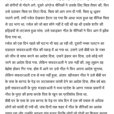
को संगीनों से गोदने लगे. दूसरे अंग्रेज सैनिकों ने उसके लिए चिता तैयार की. फिर
उसे उठाकर चिता पर लिटा दिया. चिता को आग लगा दी गयी. चिता धू-धूकर
जलने लगी. तभी रसेल देखकर हैरान रह गया कि आधा जला हुआ वह सैनिक चिता
से उठ भागा था. रसेल को जो बात सोने नहीं दे रही थी वह थी उसके शरीर की
हड्डियों से लटकता हुआ मांस. उसे पकड़कर नील के सैनिकों ने फिर आग में झोंक
दिया गया था.
रसेल को एक दिन पहले की घटना भी याद आ रही थी. दूसरी नम्बर पलटन का
दफ़ादार सफदरअली नील की पकड़ में आ गया था. उसने उसे बीबी घर के रक्त
को जीभ से साफ करने का आदेश दिया. उसने इंकार कर दिया. उसे कोड़े मारे
जाने का आदेश दिया गया. लेकिन सफदरअली ने उफ नहीं की. लहू-लुहान वह
बेहोश होकर गिर गया. होश में आने पर उसे नील ने फिर अपना आदेश सुनाया.
लेकिन सफ़दरअली टस से मस नहीं हुआ. अंततः खीजकर नील ने उसे बीबी घर
के पास के बरगद के पेड़ पर लटाकाकर फांसी देने का आदेश दिया. तीस वर्ष बाद
इसी सफ़दरअली के पुत्र मज़हरअली ने मध्य प्रदेश के आगर नामक छावनी में
नील के पुत्र की हत्या करके पिता के खून का प्रतिशोध लिया था.
बीबी घर के पास के उस बरगद के पेड़ पर पांच दिन में एक सौ पचास से अधिक
लोगों को फांसी दी गयी थी. पांच दिनों तक शहर में नील के सैनिकों का आतंक
व्याप्त रहा और उन्होंने लगभग पांच हजार निर्दोष लोगों को गोली का शिकार बनाया