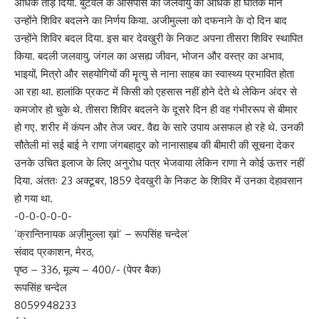
अधिक तोड़ दिया. बुटवल के आसपास की जलवायु को अधिक ही घातक मान
उन्होंने शिविर बदलने का निर्णय किया. अजीमुल्ला को दफनाने के दो दिन बाद
उन्होंने शिविर बदल दिया. इस बार देवखुरी के निकट अपना तीसरा शिविर स्थापित
किया. बदली जलवायु, जंगल का असह्य जीवन, भोजन और वस्त्र का अभाव,
भाइयों, मित्रो और सहयोगियों की मॄत्यु से नाना साहब का स्वास्थ्य प्रभावित होता
आ रहा था. हालांकि प्रकट में किसी को एहसास नहीं होने देते थे लेकिन अंदर से
कमजोर हो चुके थे. तीसरा शिविर बदलने के दूसरे दिन ही वह गंभीररूप से बीमार
हो गए. शरीर में कंपन और तेज ज्वर. वैद्य के सारे उपाय असफल हो रहे थे. उनकी
सौतेली मां सई बाई ने राणा जंगबहादुर को नानासाहब की बीमारी की सूचना देकर
उनके उचित इलाज के लिए अनुरोध पत्र भेजवाया लेकिन राणा ने कोई ऊत्तर नहीं
दिया. अंततः 23 अक्टूबर, 1859 देवखुरी के निकट के शिविर में उनका देहावसान
हो गया था.
-0-0-0-0-0-
’क्रान्तिनायक अज़ीमुल्ला ख़ां’ – रूपसिंह चन्देल’
संवाद प्रकाशन, मेरठ,
पृष्ठ – 336, मूल्य – 400/- (पेपर बैक)
रूपसिंह चन्देल
8059948233