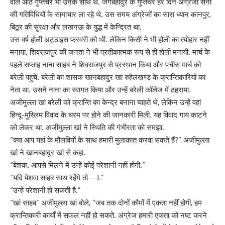
वाले आठ गुप्तचर भी उनके साथ थे. जंगबहादुर के गुप्तचर हर दिन अंग्रेजी सेना
की गतिविधियों के सामाचार ला रहे थे. उस समय अंग्रेजों का सारा ध्यान कानपुर,
बिठूर की सुरक्षा और लखनऊ के युद्ध में केन्द्रित था.
उस वर्ष होली अट्ठाइस फरवरी को थी. लेकिन किसी ने भी होली का त्योहार नहीं
मनाया. शिवराजपुर की जनता ने भी प्रतीकात्मक रूप से ही होली मनायी. मार्च के
पहले सप्ताह नाना साहब ने शिवराजपुर से प्रस्थान किया और पचीस मार्च को
बरेली पहुंचे. बरेली का शासक खानबहादुर खां रुहेलखण्ड के क्रान्तिकारियों का
नेता था. उसने नाना का स्वागत किया और उन्हें बरेली कॉलेज में ठहराया.
अजीमुल्ला खां बरेली को क्रान्ति का केन्द्र बनाना चाहते थे, लेकिन उन्हें वहां
हिन्दू-मुस्लिम विवाद के चरम पर होने की जानकारी मिली. यह विवाद गाय काटने
को लेकर था. अजीमुल्ला खां ने स्थिति की गंभीरता को समझा.
“क्या आप यहां के मौलवियों के साथ हमारी मुलाकात करवा सकते हैं?” अजीमुल्ला
खां ने खानबहादुर खां से कहा.
“बेशक. आपसे मिलने में उन्हें कोई परेशानी नहीं होगी.”
“यदि पेशवा साहब साथ रहेंगे तो—!.”
“उन्हें परेशानी हो सकती है.”
“खां साहब” अजीमुल्ला खां बोले, “जब तक दोनों कौमों में एकता नहीं होगी, हम
क्रान्तिकारी कार्यों में सफल नहीं हो सकते. अंग्रेज हमारी एकता को नष्ट करने