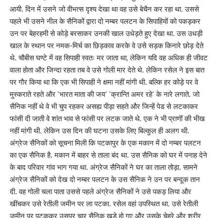
आयी. दिन में उसने जो वीभत्स दृश्य देखा था वह उसे बेचैन कर रहा था. उससे
पहले भी उसने नील के सैनिकों द्वारा दो नम्बर पलटन के सिपाहियों को पकड़कर
उन पर बेहरहमी से कोड़े बरसाकर उनकी खाल उधेड़ते हुए देखा था. उस उधड़ी
खाल के स्थान पर नमक-मिर्च का छिड़काव करके वे उसे सड़क किनारे छोड़ देते
थे. चौबीस घण्टे में वह सिपाही स्वतः मर जाता था, लेकिन यदि वह अधिक ही जीवट
वाला होता और जिन्दा रहता तब वे उसे गोली मार देते थे. लेकिन रसेल ने इस बात
पर गौर किया था कि एक भी सिपाही ने क्षमा नहीं मांगी थी. बल्कि हर कोड़े पर वे
मुस्कराते रहते और ’भारत माता की जय’ ’क्रान्ति अमर रहे’ के नारे लगाते. जो
सैनिक नहीं थे वे भी चुप रहकर असह्य पीड़ा सहते और जिन्हें पेड से लटकाकर
फांसी दी जाती वे शांत भाव से फांसी पर लटक जाते थे. एक ने भी प्राणॊं की भीख
नहीं मांगी थी. लेकिन उस दिन की घटना उसके लिए बिल्कुल ही अलग थी.
अंग्रेज सैनिकों को सूचना मिली कि पटकापुर के एक मकान में दो नम्बर पलटन
का एक सैनिक है. मकान में बाहर से ताला बंद था. उस सैनिक को घर में पनाह देने
के बाद परिवार गांव भाग गया था. अंग्रेज सैनिकों ने घर का ताला तोड़ा. सामने
अंग्रेज सैनिकों को देख दो नम्बर पलटन के उस सैनिक ने उन पर बन्दूक तान
दी. वह गोली चला पाता उससे पहले अंग्रेज सैनिकों ने उसे पकड़ लिया और
खींचकर उसे रेतीली जमीन पर ला पटका. रसेल वहां उपस्थित था. उसे रेतीली
जमीन पर पटककर उसपर चार सैनिक खड़े हो गए और उसके चेहरे और शरीर