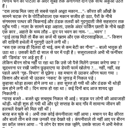
भिंगोये चने की पोटली के अंदर सुबह तक अनगिनत दाने एक साथ अंकुआ उठते
हैं।
“दस लाख मिल जाए तो सबसे पहले अधूरा मकान…”- कीरत की आँखों के
सामने चटक रंग के पोर्टिकोवाला एक मकान सजीव हो उठा, पैरों के नीचे
संगमरमर पत्थर की चिकनाई और ठंडक तलवों को गुदगुदाती जैसे सहस्रार तक
पहुँच गयी। नज़र के सामने बड़ा अहाता, उसके अंदर पार्किंग छतरी के नीचे खड़ी
एक कार , अहाते के भव्य लौह – द्वार पर भवन का नाम- ‘….भवन’ !
“ढाई लाख मिलें तो बैंक का कर्ज भी खतम और एक मोटरसाइकिल…”- किशन
की दाहिनी हथेली में गुदगुदी उठने लगी थी।
“बस एक लाख ही दिलवा दो भाई, कम से कम बेटी का गौना” – बालो भावुक हो
उठा था। उसकी बेटी दो साल से घर में पड़ी है। ससुरालवाले अभी भी फर्नीचर
की ‘डिमांड’ पर अड़े हुए हैं ।
लेकिन बीरन सोच नहीं पा रहा था कि उसे जो पैसे मिलेंगे उनका करेगा क्या ?
सूदभरना पर रखी जमीन छुड़वाएगा या डेयरी फार्म खोलेगा ?… नहीं, नहीं, वह
पहले अपने ‘गृह- विभाग’ से पूछेगा। वह मचान से उठकर आँगन चला गया ।
किशन और बालो भी उठकर ‘नकद’ के जुगाड़ में निकल पड़े।
कुहासा थोड़ा हल्का होने लगा था। हवा सुस्त हो गयी थी और ठंडक भी थोड़ी
कम होने लगी थी। दिन साफ हो रहा था। कई दिनों बाद आज शायद धूप
निकलेगी।
ग्यारह बजते – बजते धूप सचमुच निकल भी आई। सड़क पर लोगों की आवाजाही
थोड़ी- थोड़ी शुरू हो गयी थी और पूरे सप्ताह के बाद गाँव में सामान्य जीवन की
हलचलें देखने को मिल रही थीं।
बारह बज चुके थे। अभी तक कोई कंपनीवाला नहीं आया। मचान पर बैठ कीरत
और बालो तीन बजे तक उनकी राह देखते रहे। कंपनीवाले तो नहीं आए पर बीरन
का काॅल जरूर आया – “वे लोग देर शाम तक जूमेंगे, उसके साला ने अभी मेसेज