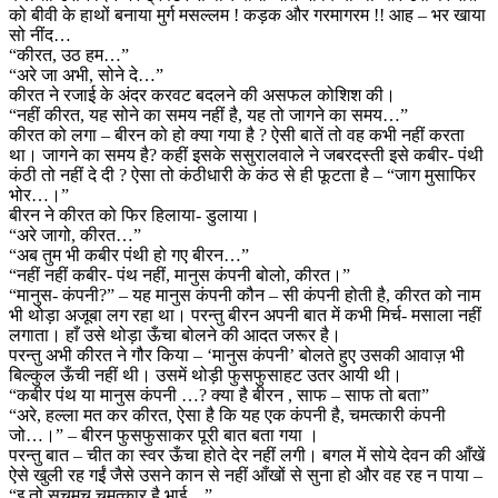
को बीवी के हाथों बनाया मुर्ग मसल्लम ! कड़क और गरमागरम !! आह – भर खाया
सो नींद…
“कीरत, उठ हम…”
“अरे जा अभी, सोने दे…”
कीरत ने रजाई के अंदर करवट बदलने की असफल कोशिश की।
“नहीं कीरत, यह सोने का समय नहीं है, यह तो जागने का समय…”
कीरत को लगा – बीरन को हो क्या गया है ? ऐसी बातें तो वह कभी नहीं करता
था। जागने का समय है? कहीं इसके ससुरालवाले ने जबरदस्ती इसे कबीर- पंथी
कंठी तो नहीं दे दी ? ऐसा तो कंठीधारी के कंठ से ही फूटता है – “जाग मुसाफिर
भोर…।”
बीरन ने कीरत को फिर हिलाया- डुलाया।
“अरे जागो, कीरत…”
“अब तुम भी कबीर पंथी हो गए बीरन…”
“नहीं नहीं कबीर- पंथ नहीं, मानुस कंपनी बोलो, कीरत।”
“मानुस- कंपनी?” – यह मानुस कंपनी कौन – सी कंपनी होती है, कीरत को नाम
भी थोड़ा अजूबा लग रहा था। परन्तु बीरन अपनी बात में कभी मिर्च- मसाला नहीं
लगाता। हाँ उसे थोड़ा ऊँचा बोलने की आदत जरूर है।
परन्तु अभी कीरत ने गौर किया – ‘मानुस कंपनी’ बोलते हुए उसकी आवाज़ भी
बिल्कुल ऊँची नहीं थी। उसमें थोड़ी फुसफुसाहट उतर आयी थी।
“कबीर पंथ या मानुस कंपनी …? क्या है बीरन , साफ – साफ तो बता”
“अरे, हल्ला मत कर कीरत, ऐसा है कि यह एक कंपनी है, चमत्कारी कंपनी
जो…।” – बीरन फुसफुसाकर पूरी बात बता गया ।
परन्तु बात – चीत का स्वर ऊँचा होते देर नहीं लगी। बगल में सोये देवन की आँखें
ऐसे खुली रह गईं जैसे उसने कान से नहीं आँखों से सुना हो और वह रह न पाया –
“इ तो सचमुच चमत्कार है भाई…”