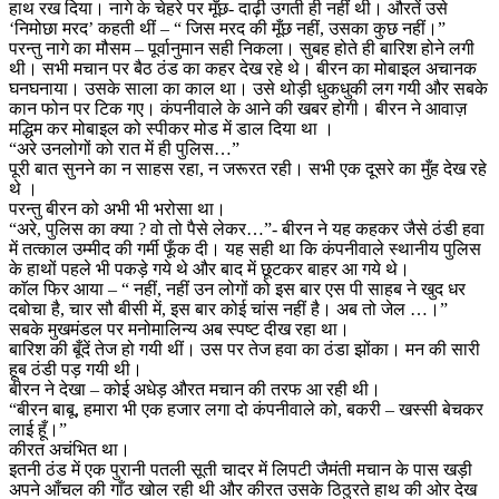
हाथ रख दिया। नागे के चेहरे पर मूँछ- दाढ़ी उगती ही नहीं थी। औरतें उसे
‘निमोछा मरद’ कहती थीं – “ जिस मरद की मूँछ नहीं, उसका कुछ नहीं।”
परन्तु नागे का मौसम – पूर्वानुमान सही निकला। सुबह होते ही बारिश होने लगी
थी। सभी मचान पर बैठ ठंड का कहर देख रहे थे। बीरन का मोबाइल अचानक
घनघनाया। उसके साला का काल था। उसे थोड़ी धुकधुकी लग गयी और सबके
कान फोन पर टिक गए। कंपनीवाले के आने की खबर होगी। बीरन ने आवाज़
मद्धिम कर मोबाइल को स्पीकर मोड में डाल दिया था ।
“अरे उनलोगों को रात में ही पुलिस…”
पूरी बात सुनने का न साहस रहा, न जरूरत रही। सभी एक दूसरे का मुँह देख रहे
थे ।
परन्तु बीरन को अभी भी भरोसा था।
“अरे, पुलिस का क्या ? वो तो पैसे लेकर…”- बीरन ने यह कहकर जैसे ठंडी हवा
में तत्काल उम्मीद की गर्मी फूँक दी। यह सही था कि कंपनीवाले स्थानीय पुलिस
के हाथों पहले भी पकड़े गये थे और बाद में छूटकर बाहर आ गये थे।
काॅल फिर आया – “ नहीं, नहीं उन लोगों को इस बार एस पी साहब ने खुद धर
दबोचा है, चार सौ बीसी में, इस बार कोई चांस नहीं है। अब तो जेल …।”
सबके मुखमंडल पर मनोमालिन्य अब स्पष्ट दीख रहा था।
बारिश की बूँदें तेज हो गयी थीं। उस पर तेज हवा का ठंडा झोंका। मन की सारी
हूब ठंडी पड़ गयी थी।
बीरन ने देखा – कोई अधेड़ औरत मचान की तरफ आ रही थी।
“बीरन बाबू, हमारा भी एक हजार लगा दो कंपनीवाले को, बकरी – खस्सी बेचकर
लाई हूँ।”
कीरत अचंभित था।
इतनी ठंड में एक पुरानी पतली सूती चादर में लिपटी जैमंती मचान के पास खड़ी
अपने आँचल की गाँठ खोल रही थी और कीरत उसके ठिठुरते हाथ की ओर देख