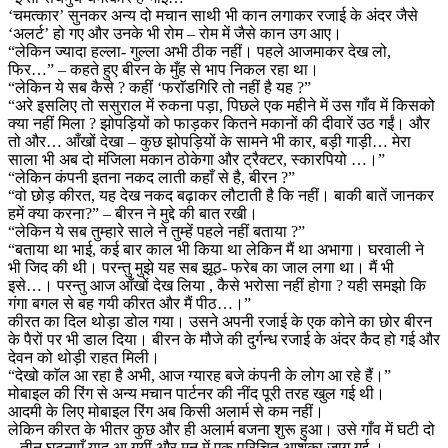
‘चमत्कार’ सुनकर अन्य दो मचान साथी भी कान लगाकर रजाई के अंदर जैसे
‘अलर्ट’ हो गए और उनके भी रोम – रोम में जैसे कान उग आए।
“लेकिन ज्यादा हल्ला- गुल्ला अभी ठीक नहीं। पहले आजमाकर देख लो,
फिर…” – कहते हुए बीरन के मुँह से भाप निकल रहा था।
“लेकिन ये सब कैसे ? कहीं ‘फराॅडगिरि तो नहीं है यह ?”
“अरे इसलिए तो ससुराल में रुकना पड़ा, पिछले एक महीने में उस गाँव में किसको
क्या नहीं मिला ? झोपड़ियों को फाड़कर कितने मकानों की दीवारें उठ गईं। और
तो और… आँखों देखा – कुछ झोपड़ियों के सामने भी कार, बड़ी गाड़ी… मेरा
साला भी अब दो मंजिला मकान ठोकेगा और ट्रैक्टर, स्कारपियो …।”
“लेकिन कंपनी इतना नकद लाती कहाँ से है, बीरन ?”
“वो छोड़ कीरत, यह देख नकद बढ़ाकर लौटाती है कि नहीं। बाकी बातें जानकर
हमें क्या करना?” – बीरन ने मुद्दे की बात रखी।
“लेकिन ये सब तुम्हारे साले ने तुम्हें पहले नहीं बताया ?”
“बताया था भाई, कई बार काल भी किया था लेकिन मैं था अभागा। घरवाली ने
भी जिद की थी। परन्तु मुझे यह सब झूठ- फरेब का जाल लगा था। मैं भी
इसे…। परन्तु आज आँखों देख लिया , कैसे भरोसा नहीं होगा ? यही समझो कि
गंगा बगल से बह गयी कीरत और मैं पीठ…।”
कीरत का दिल थोड़ा डोल गया। उसने अपनी रजाई के एक कोने का छोर बीरन
के पैरों पर भी डाल दिया। बीरन के मौजे की दुर्गन्ध रजाई के अंदर कैद हो गई और
देवन को थोड़ी राहत मिली।
“देखो काॅल आ रहा है अभी, आज ग्यारह बजे कंपनी के लोग आ रहे हैं।”
मोबाइल की रिंग से अन्य मचान पार्टनर की नींद पूरी तरह खुल गई थी।
आदमी के लिए मोबाइल रिंग अब किसी अलार्म से कम नहीं।
लेकिन कीरत के भीतर कुछ और ही अलार्म बजना शुरू हुआ। उसे गाँव में घटी दो
– तीन घटनाएँ याद आ गयीं और मन में एक परिचित आशंका जाग गई ।