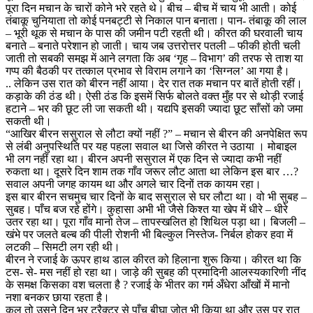
पूरा दिन मचान के चारों कोने भरे रहते थे। बीच – बीच में चाय भी आती। कोई
तंबाकू चुनियाता तो कोई पनबट्टी से निकाल पान बनाता। पान- तंबाकू की लाल
– भूरी थूक से मचान के पास की जमीन पटी रहती थी। कीरत की घरवाली चाय
बनाते – बनाते परेशान हो जाती। चाय जब उत्तरोत्तर पतली – फीकी होती चली
जाती तो सबकी समझ में आने लगता कि अब ‘गृह – विभाग’ की तरफ से ताश या
गप्प की बैठकी पर तत्काल प्रभाव से विराम लगाने का ‘सिग्नल’ आ गया है।
.. लेकिन उस रात को बीरन नहीं आया। देर रात तक मचान पर बातें होती रहीं।
कड़ाके की ठंड थी। ऐसी ठंड कि इसमें सिर्फ बोलते वक्त मुँह पर से थोड़ी रजाई
हटाने – भर की छूट ली जा सकती थी। यद्यपि इसकी ज्यादा छूट साँसों को जमा
सकती थी।
“आखिर बीरन ससुराल से लौटा क्यों नहीं ?” – मचान से बीरन की अनपेक्षित रूप
से लंबी अनुपस्थिति पर यह पहला सवाल था जिसे कीरत ने उठाया । मोबाइल
भी लग नहीं रहा था। बीरन अपनी ससुराल में एक दिन से ज्यादा कभी नहीं
रुकता था। दूसरे दिन शाम तक गाँव जरूर लौट आता था लेकिन इस बार …?
सवाल अपनी जगह कायम था और अगले चार दिनों तक कायम रहा।
इस बार बीरन सचमुच चार दिनों के बाद ससुराल से घर लौटा था। वो भी सुबह –
सुबह। पाँच बज रहे होंगे। कुहासा अभी भी जैसे किश्त या खेप में धीरे – धीरे
उतर रहा था। पूरा गाँव मानो तेज – तापस्खलित हो शिथिल पड़ा था। बिजली –
खंभे पर जलते बल्ब की पीली रोशनी भी बिल्कुल निस्तेज- निर्बल होकर हवा में
लटकी – सिमटी लग रही थी।
बीरन ने रजाई के ऊपर हाथ डाल कीरत को हिलाना शुरू किया। कीरत था कि
टस- से- मस नहीं हो रहा था। जाड़े की सुबह की प्रमादिनी आलस्यकारिणी नींद
के समक्ष किसका वश चलता है ? रजाई के भीतर का गर्म अँधेरा आँखों में मानो
नशा बनकर छाया रहता है।
कल तो उसने दिन भर ट्रैक्टर से पाँच बीघा जोत भी किया था और उस पर रात