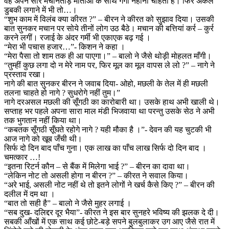
वह अपने सारे मचानतोड़ मीताओं के साथ गंगा नहाना चाहता है। फिर अकेले
डुबकी लगाने में भी तो…।
“शुभ काम में विलंब क्या कीरत ?” – बीरन ने कीरत को सुझाव दिया। उसकी
बात सुनकर मचान पर सोये तीनों लोग उठ बैठे। मचान की बत्तियां कर्र – कुर्र
करने लगीं। रजाई के अंदर गर्मी भी एकाएक बढ़ गई ।
“मेरा भी पचास हजार…”- किशन ने कहा ।
“मेरा पैसा तो शाम तक ही आ पाएगा।” – बालो ने जैसे थोड़ी मोहलत माँगी।
“तुम्हीं कुछ लगा दो न मेरे नाम पर, फिर मूल का मूल वापस ले लो ?” – नागे ने
प्रस्ताव रखा।
नागे की बात सुनकर बीरन ने जवाब दिया- ओहो, मछली के तेल में ही मछली
तलना चाहते हो नागे ? सुधरोगे नहीं तुम।”
नागे दरअसल मछली की सूँगठी का कारोबारी था। उसके हाथ अभी खाली थे।
सप्ताह भर पहले अपना सारा माल मंडी भिजवाया था परन्तु उसके सेठ ने अभी
तक भुगतान नहीं किया था।
“कबतक सूँगठी सूँघते रहोगे नागे ? यही मौका है ।”- देवन की यह चुटकी भी
आज नागे को खूब जँची थी।
सिर्फ दो दिन बाद पाँच गुना। एक लाख का पाँच लाख सिर्फ दो दिन बाद ।
चमत्कार …!
“इतना रिटर्न कौन – से बैंक में मिलेगा भाई ?” – बीरन का दावा था।
“लेकिन नोट तो असली होगा न बीरन ?” – कीरत ने सवाल किया।
“अरे भाई, असली नोट नहीं थे तो इतने लोगों ने खर्च कैसे किए ?” – बीरन की
दलील में दम था ।
“बात तो सही है” – बालो ने जैसे मुहर लगाई ।
“सब दुख- दलिद्दर दूर भैया”- कीरत ने इस बार सुनहरे भविष्य की झलक दे दी।
सबकी आँखों में एक साथ कई छोटे-बड़े सपने बुलबुलाकर उग आए जैसे रात में