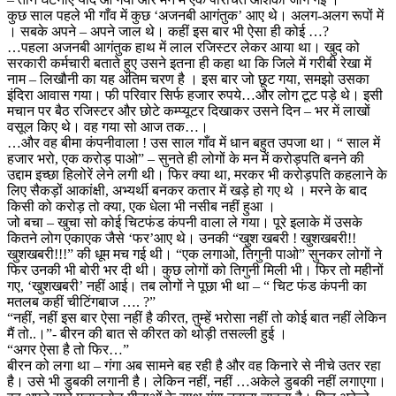
कुछ साल पहले भी गाँव में कुछ ‘अजनबी आगंतुक’ आए थे। अलग-अलग रूपों में
। सबके अपने – अपने जाल थे। कहीं इस बार भी ऐसा ही कोई …?
…पहला अजनबी आगंतुक हाथ में लाल रजिस्टर लेकर आया था। खुद को
सरकारी कर्मचारी बताते हुए उसने इतना ही कहा था कि जिले में गरीबी रेखा में
नाम – लिखौनी का यह अंतिम चरण है । इस बार जो छूट गया, समझो उसका
इंदिरा आवास गया। फी परिवार सिर्फ हजार रुपये…और लोग टूट पड़े थे। इसी
मचान पर बैठ रजिस्टर और छोटे कम्प्यूटर दिखाकर उसने दिन – भर में लाखों
वसूल किए थे। वह गया सो आज तक…।
…और वह बीमा कंपनीवाला ! उस साल गाँव में धान बहुत उपजा था। “ साल में
हजार भरो, एक करोड़ पाओ” – सुनते ही लोगों के मन में करोड़पति बनने की
उद्दाम इच्छा हिलोरें लेने लगी थी। फिर क्या था, मरकर भी करोड़पति कहलाने के
लिए सैकड़ों आकांक्षी, अभ्यर्थी बनकर कतार में खड़े हो गए थे । मरने के बाद
किसी को करोड़ तो क्या, एक धेला भी नसीब नहीं हुआ ।
जो बचा – खुचा सो कोई चिटफंड कंपनी वाला ले गया। पूरे इलाके में उसके
कितने लोग एकाएक जैसे ‘फर’आए थे। उनकी “खुश खबरी ! खुशखबरी!!
खुशखबरी!!!” की धूम मच गई थी। “एक लगाओ, तिगुनी पाओ” सुनकर लोगों ने
फिर उनकी भी बोरी भर दी थी। कुछ लोगों को तिगुनी मिली भी। फिर तो महीनों
गए, ‘खुशखबरी’ नहीं आई। तब लोगों ने पूछा भी था – “ चिट फंड कंपनी का
मतलब कहीं चीटिंगबाज …. ?”
“नहीं, नहीं इस बार ऐसा नहीं है कीरत, तुम्हें भरोसा नहीं तो कोई बात नहीं लेकिन
मैं तो..।”- बीरन की बात से कीरत को थोड़ी तसल्ली हुई ।
“अगर ऐसा है तो फिर…”
बीरन को लगा था – गंगा अब सामने बह रही है और वह किनारे से नीचे उतर रहा
है। उसे भी डुबकी लगानी है। लेकिन नहीं, नहीं …अकेले डुबकी नहीं लगाएगा।