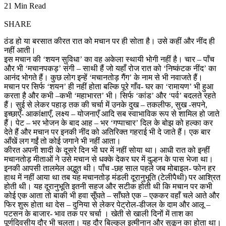
21 Min Read
SHARE
ठंड हो या बरसात कीरत रात को मचान पर ही सोता है। उसे कहीं और नींद ही
नहीं आती।
इस मचान की ‘शयन सुविधा’ का वह अकेला स्थायी भोगी नहीं है। चार – पाँच
और भी ‘मचानपकड़’ संगी – साथी हैं जो यहाँ रोज रात को ‘निष्कंटक नींद’ का
आनंद भोगते हैं। कुछ लोग इन्हें ‘मचानतोड़ गैंग’ के नाम से भी नवाजते हैं।
मचान पर सिर्फ ‘शयन’ ही नहीं होता बल्कि पूरे गाँव- घर का ‘रामायण’ भी हुआ
करता है और कभी –कभी ‘महाभारत’ भी। सिर्फ ‘कांड’ और ‘पर्व’ बदलते रहते
हैं। सुई से लेकर पहाड़ तक की चर्चा में उनके दुख – तकलीफ, सुख -सपने,
इच्छाएँ- आकांक्षाएँ, लक्ष्य – योजनाएँ आदि सब स्वाभाविक रूप से शामिल हो जाते
हैं। पेट – भर भोजन के बाद आह – भर ‘गप्पाचार’ दिल के बोझ को हल्का कर
देते हैं और मचान पर इनकी नींद को अतिरिक्त गहराई भी दे जाते हैं। एक बार
आँखें लग गईं तो कोई जगाने भी नहीं आता।
कीरत अपनी शादी के दूसरे दिन भी घर में नहीं सोया था। आधी रात को इन्हीं
मचानतोड़ मीताओं ने उसे मचान से धक्के देकर घर में दुल्हन के पास भेजा था।
इनकी आपसी तालमेल अद्भुत थी। पाँच -छह साल पहले जब मोबाइल- फोन हर
हाथ में नहीं आया था तब यह मचानतोड़ मंडली दूरानुभूति (टेलीपैथी) पर आश्रित
होती थी। यह दूरानुभूति इतनी सहज और सटीक होती थी कि मचान पर कभी
कोई एक आता तो बाकी भी हवा सूँघते – साँघते एक – एककर वहाँ चले आते और
फिर शुरू होता था देस – दुनिया से लेकर पेट्रोल-डीजल के दाम और आलू –
पटसन के बाजार- भाव तक पर चर्चा । खेती से खाली दिनों में ताश का
पूर्णदिवसीय दौर भी चलता। यह दौर बिल्कुल इत्मीनान और सुकून का होता था।