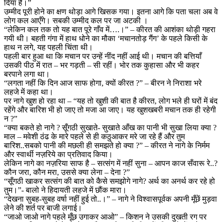
दिया है।”
उम्मीद पूरी होने का क्षण थोड़ा आगे खिसक गया। इतना आगे कि पता चला अब वे
लोग कल आएँगे। सबकी उम्मीद कल पर जा अटकी ।
“लेकिन कल तक तो यह बात पूरे गाँव में….।” – कीरत की आशंका थोड़ी गहरा
गयी थी। बहती गंगा में हाथ धोने का मौका ‘मचानतोड़ गैंग’ के पहले किसी के
हाथ न लगे, यह पहली चिंता थी।
पहली बार हुआ था कि मचान पर उन्हें नींद नहीं आई थी। मचान की बत्तियाँ
उसकी पीठ में रात – भर गड़ती – सी रहीं। भोर तक कुहासा और भी कहर
बरपाने लगा था।
“लगता नहीं कि दिन आज साफ होगा, क्यों कीरत ?” – बीरन ने निराशा भरे
लहजे में कहा था।
पर नागे खुश हो रहा था – “यह तो खुशी की बात है कीरत, लोग भले ही घरों में बंद
रहेंगे और बारिश भी हो जाए तो मजा आ जाए। यह खुशखबरी मचान तक ही रहेगी
न ?”
“क्या बकते हो नागे ? सूँगठी सुखाते- सुखाते आँख का पानी भी सुखा लिया क्या ?
माल – मवेशी ठंढ के मारे पहले से ही कठुआकर मरे जा रहे हैं और तुम
बारिश..सबको पानी की मछली ही समझते हो क्या ?” – कीरत ने नागे के निर्मम
और स्वार्थी नज़रिये का प्रतिवाद किया।
लेकिन नागे का नज़रिया साफ है – सत्संग में नहीं सुना – आपन काज सँवारू रे..?
कौन जरा, कौन मरा, उससे क्या लेना – देना ?”
“सूँगठी खाकर सत्संग की बात को कैसे समझोगे नागे? अर्थ का अनर्थ कर रहे हो
तुम।”- बालो ने हिदायती लहजे में छौंक मारा।
“देखना सुबह-सुबह वर्षा नहीं हुई तो..।” – नागे ने विश्वासपूर्वक अपनी मूँछें मुड़वा
लेने की शर्त पर बाजी लगाई।
“जाओ जाओ नागे पहले मूँछ उगाकर आओ” – किशन ने उसकी दुखती रग पर