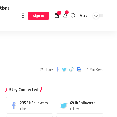
tional
0
Aa
Sign In
Share
4 Min Read
Stay Connected
235.3k
Followers
69.1k
Followers
Like
Follow