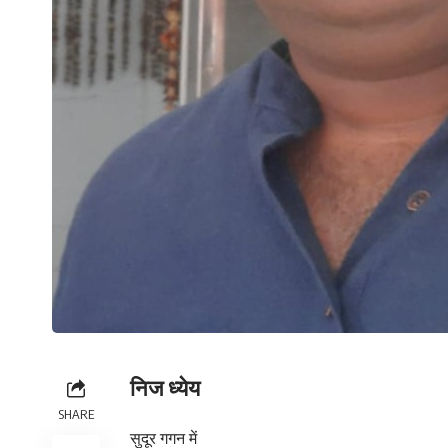
निज ध्येय
SHARE
सुदूर गगन में