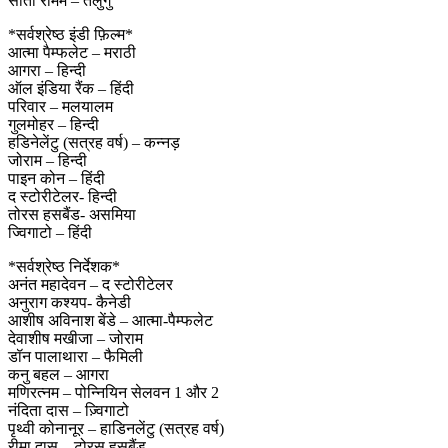
सीता रामम – तेलुगु
*सर्वश्रेष्ठ इंडी फ़िल्म*
आत्मा पैम्फलेट – मराठी
आगरा – हिन्दी
ऑल इंडिया रैंक – हिंदी
परिवार – मलयालम
गुलमोहर – हिन्दी
हडिनेलेंटु (सत्रह वर्ष) – कन्नड़
जोराम – हिन्दी
पाइन कोन – हिंदी
द स्टोरीटेलर- हिन्दी
तोरस हसबैंड- असमिया
ज्विगाटो – हिंदी
*सर्वश्रेष्ठ निर्देशक*
अनंत महादेवन – द स्टोरीटेलर
अनुराग कश्यप- कैनेडी
आशीष अविनाश बेंडे – आत्मा-पैम्फलेट
देवाशीष मखीजा – जोराम
डॉन पालाथारा – फैमिली
कनु बहल – आगरा
मणिरत्नम – पोन्नियिन सेलवन 1 और 2
नंदिता दास – ज़्विगाटो
पृथ्वी कोनानूर – हाडिनलेंटु (सत्रह वर्ष)
रीमा दास – टोरस हसबैंड