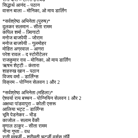
सिद्धार्थ आनंद – पठान
वासन बाला – मोनिका, ओ माय डार्लिंग
*सर्वश्रेष्ठ अभिनेता (पुरुष)*
दुलकर सलमान – सीता रामम
कपिल शर्मा – ज़्विगाटो
मनोज बाजपेयी – जोराम
मनोज बाजपेयी – गुलमोहर
मोहित अग्रवाल – आगरा
परेश रावल – द स्टोरीटेलर
राजकुमार राव – मोनिका, ओ माय डार्लिंग
ऋषभ शेट्टी – कंतारा
शाहरुख खान – पठान
विजय वर्मा – डार्लिंग्स
विक्रम – पोन्निन सेलवन 1 और 2
*सर्वश्रेष्ठ अभिनेता (महिला)*
ऐश्वर्या राय बच्चन – पोन्नियिन सेलवन 1 और 2
अक्षथा पांडवापुरा – कोली एसरू
आलिया भट्ट – डार्लिंग्स
भूमि पेडनेकर – भीड
काजोल – सलाम वेंकी
मृणाल ठाकुर – सीता रामम
नीना गुप्ता – वध
रानी मुखर्जी – श्रीमती चटर्जी वर्सस नॉर्वे