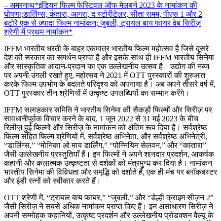
– अमरनाथ
*इंडियन फिल्म फेस्टिवल ऑफ मेलबर्न 2023 के नामांकन की
घोषणा;
डार्लिंग्स, कंतारा, आगरा, द स्टोरीटेलर, सीता रामम, पीएस 1 और 2
बटोरे एक से ज़्यादा फिल्म नामांकन; जुबली, ट्रायल बाय फायर वेब सिरीज़
श्रेणी में प्रथम नामांकन*
IFFM भारतीय धरती के बाहर एकमात्र भारतीय फिल्म महोत्सव है जिसे दूसरे
देश की सरकार का समर्थन प्राप्त है और इसके साथ ही IFFM भारतीय सिनेमा
और सांस्कृतिक आदान-प्रदान का एक उल्लेखनीय उत्सव है। उद्योग की नब्ज
पर अपनी उंगली रखते हुए, महोत्सव ने 2021 में OTT पुरस्कारों की शुरुआत
करके फिल्म उपभोग के बदलते परिदृश्य को अपनाया है। अब अपने तीसरे वर्ष में,
OTT पुरस्कार तीन श्रेणियों में उत्कृष्ट उपलब्धियों का सम्मान करेंगे।
IFFM सलाहकार समिति ने भारतीय सिनेमा की सैकड़ों फिल्मों और सिरीज़ पर
सावधानीपूर्वक विचार करने के बाद, 1 जून 2022 से 31 मई 2023 के बीच
रिलीज़ हुई फिल्मों और सिरीज़ के नामांकन को अंतिम रूप दिया है। सर्वश्रेष्ठ
फिल्म सहित फिल्म श्रेणियों में, सर्वश्रेष्ठ अभिनेता, और सर्वश्रेष्ठ अभिनेत्री,
“डार्लिंग्स,” “मोनिका ओ माय डार्लिंग,” “पोन्नियिन सेलवन,” और “कांतारा”
जैसी उल्लेखनीय प्रस्तुतियाँ हैं। इन फिल्मों ने अपने शानदार प्रदर्शन, आकर्षक
कहानी और कलात्मक उत्कृष्टता से दर्शकों को मंत्रमुग्ध कर दिया है। नामांकन
भारतीय सिनेमा की विविधता और समृद्धि को दर्शाते हैं, एक ही मंच पर ब्लॉकबस्टर
और इंडी रत्नों को स्वीकार करते हैं।
OTT श्रेणी में, “ट्रायल बाय फायर,” “जुबली,” और “डेल्ही क्राइम सीज़न 2”
जैसी सिरीज़ ने सबसे अधिक नामांकन प्राप्त किए हैं। इन असाधारण सिरीज़ ने
अपनी सम्मोहक कहानियों, उत्कृष्ट प्रदर्शन और उल्लेखनीय प्रोडक्शन वैल्यू के