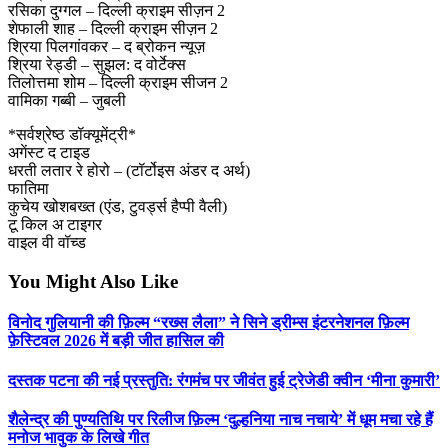
रसिका दुग्गल – दिल्ली क्राइम सीज़न 2
शेफाली शाह – दिल्ली क्राइम सीज़न 2
श्रिया पिलगांवकर – द ब्रोकन न्यूज़
श्रिया रेड्डी – सुझल: द वोर्टेक्स
तिलोत्तमा शोम – दिल्ली क्राइम सीजन 2
वामिका गब्बी – जुबली
*सर्वश्रेष्ठ डॉक्यूमेंट्री*
अगेंस्ट द टाइड
धरती लतार रे होरो – (टॉर्टोइस अंडर द अर्थ)
फातिमा
कुचेय खोशबख्त (एंड, टुवर्ड्स हैप्पी वैली)
टू किल अ टाइगर
वाइल वी वॉच्ड
You Might Also Like
विनोद गुलियानी की फ़िल्म “रख्स लैला” ने सिने ड्रीम्स इंटरनेशनल फ़िल्म
फ़ेस्टिवल 2026 में बड़ी जीत हासिल की
दस्तक पटना की नई प्रस्तुति: रंगमंच पर जीवंत हुई ट्रेजेडी क्वीन ‘मीना कुमारी’
शैलेन्द्र की पुण्यतिथि पर रिलीज फ़िल्म ‘दुल्हनिया नाच नचाये’ में धूम मचा रहे हैं
मनोज भावुक के लिखे गीत