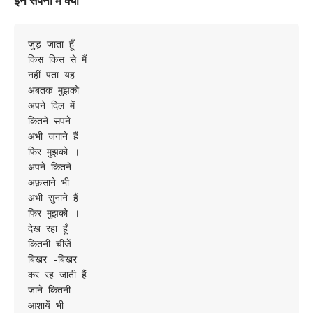
जुड़ जाता हूँ

किस किस से मैं

नहीं पता यह

अबतक मुझको

अपने दिल में

कितने सपने

अभी जगाने हैं

फिर मुझको ।

अपने कितने

अफ़साने भी

अभी सुनाने हैं

फिर मुझको ।

देख रहा हूँ

कितनी चीजें

बिखर -बिखर

कर रह जाती हैं

जाने कितनी

आशायें भी
