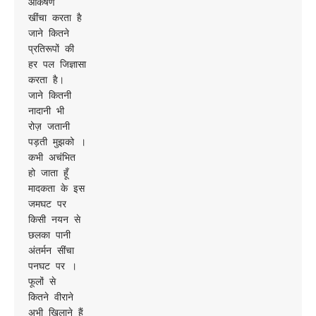
आकर्षण

खींचा करता है

जाने कितने

प्रतिरूपों की

हर पल जिज्ञासा

करता है।

जाने कितनी

नादानी भी

रोज़ जतानी

पड़ती मुझको ।

कभी अचंभित

हो जाता हूँ

मादकता के इस

जमघट पर

किसी नयन से

छलका पानी

अंतर्मन सींचा

पनघट पर ।

फूलों से

कितने वीराने

अभी खिलाने हैं
