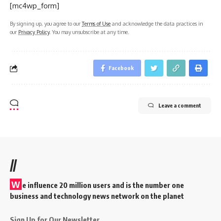
[mc4wp_form]
By signing up, you agree to our
Terms of Use
and acknowledge the data practices in
our
Privacy Policy
. You may unsubscribe at any time.
Facebook
Leave a comment
//
W
e influence 20 million users and is the number one
business and technology news network on the planet
Sign Up for Our Newsletter