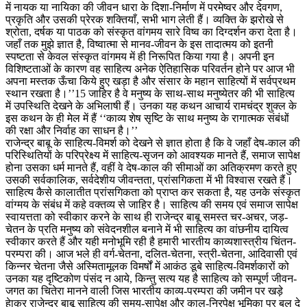
में नायक या नायिका की जीवन धारा के दिशा-निर्माण में परमेष्वर और देवगण,
प्रकृति और उसकी प्रेरक शक्तियाँ, सभी भाग लेती हैं। व्यक्ति के झरोखे से
श्रोता, दर्षक या पाठक को संस्कृत वांगमय सारे विष्व का दिग्दर्शन करा देता है।
जहाँ तक मुझे ज्ञात है, विष्वात्मा से मानव-जीवन के इस तादात्मय को इतनी
स्पष्टता से केवल संस्कृत वांगमय में ही निरूपित किया गया है। अपनी इन
विशिष्टताओं के कारण वह साहित्य अनेक ऐतिहासिक परिवर्तन होने पर आज भी
अपना मस्तक ऊँचा किये हुए खड़ा है और संसार के महान साहित्यों में सर्वप्रथम
स्थान रखता है।’’15 जाहिर है वे मनुष्य के साथ-साथ मनुष्येतर की भी साहित्य
में उपस्थिति देखने के अभिलाषी हैं। उनका यह कथन आचार्य रामचंद्र शुक्ल के
इस कथन के ही मेल में हैं ‘‘काव्य शेष सृष्टि के साथ मनुष्य के रागात्मक संबंधों
की रक्षा और निर्वाह का साधन है।’’
राजेन्द्र बाबू के साहित्य-विमर्श को देखने से ज्ञात होता है कि वे जहाँ देष-काल की
परिस्थितियों के परिप्रेक्ष्य में साहित्य-सृजन को आवश्यक मानते हैं, समाज सापेक्ष
होना उसका धर्म मानते हैं, वहीं वे देष-काल की सीमाओं का अतिक्रमण करते हुए
उसकी सर्वकालिक, सर्वदेशीय जीवन्तता, प्रांसगिकता में भी विश्वास रखते हैं।
साहित्य कैसे कालातीत प्रांसगिकता को प्राप्त कर सकता है, यह उनके संस्कृत
वांग्मय के संबंध में कहे वक्तव्य से जाहिर है। साहित्य की समय एवं समाज सापेक्ष
स्वायत्तता को स्वीकार करने के साथ ही राजेन्द्र बाबू समस्त चर-अचर, जड़-
चेतन के प्रति मनुष्य को संवेदनशील बनाने में भी साहित्य का वांछनीय दायित्व
स्वीकार करते हैं और यही मनोभूमि रही है हमारी भारतीय काव्यशास्त्रीय चिंतन-
परम्परा की। आज भले ही वर्ग-चेतना, दलित-चेतना, स्त्री-चेतना, आदिवासी एवं
किन्नर चेतना जैसे अस्मितामूलक विमर्षों में आकंठ डूबे साहित्य-विमर्शकारों को
उनका यह दृष्टिकोण पंसंद न आये, किन्तु सत्य यह है साहित्य को सम्पूर्ण जीवन-
जगत का चितेरा मानने वाली जिस भारतीय काव्य-परम्परा की जमीन पर खड़े
हेाकर राजेन्द्र बाबू साहित्य की समय-सापेक्ष और काल-निरपेक्ष भूमिका पर बल दे