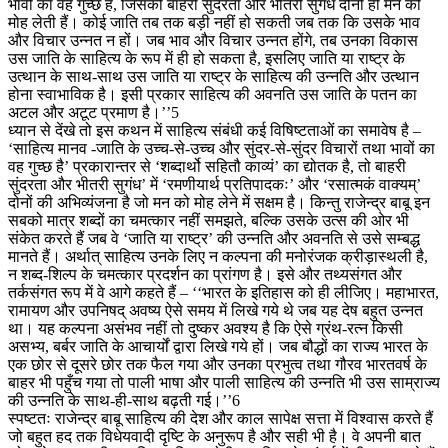
भावों का वह गुच्छ है, जिसकी बाहरी सुदंरता और भीतरी सुगंध दोनों ही मन को
मोह लेती हैं। कोई जाति तब तक बड़ी नहीं हो सकती जब तक कि उसके भाव
और विचार उन्नत न हों। जब भाव और विचार उन्नत होंगे, तब उनका विकास
उस जाति के साहित्य के रूप में ही हो सकता है, इसलिए जाति या राष्ट्र के
उत्थान के साथ-साथ उस जाति या राष्ट्र के साहित्य की उन्नति और उत्थान
होना स्वाभाविक है। इसी प्रकार साहित्य की अवनति उस जाति के पतन का
अटल और अटूट प्रमाण है।’’5
ध्यान से देंखे तो इस कथन में साहित्य संबंधी कई विषिष्टताओं का समावेष है –
‘साहित्य मानव -जाति के उच्च-से-उच्च और सुंदर-से-सुंदर विचारों तथा भावों का
वह गुच्छ है’ प्रकारान्तर से ‘शब्दार्थो सहितौ काव्यं’ का द्योतक है, तो बाहरी
सुंदरता और भीतरी सुगंध’ में ‘रमणीयार्थ प्रतिपादकः’ और ‘रसात्मकं वाक्यम्’
दोनों की अभिव्यंजना है जो मन को मोह लेने में सक्षम है। किन्तु राजेन्द्र बाबू इन
सबको मात्र शब्दों का चमत्कार नहीं समझते, बल्कि उसके उत्स की ओर भी
संकेत करते हैं जब वे ‘जाति या राष्ट्र’ की उन्नति और अवनति से उसे सम्बद्ध
मानते हैं। अर्थात् साहित्य उनके लिए न कल्पना की मनोरंजक क्रीड़ास्थली है,
न शब्द-शिल्प के चमत्कार प्रदर्शन का प्रांगण है। इसे और तथ्यसंगत और
तर्कसंगत रूप में वे आगे कहते हैं – ‘‘भारत के इतिहास को ही लीजिए। महाभारत,
रामायण और उपनिषद् अवष्य ऐसे समय में लिखे गये थे जब यह देष बहुत उन्नत
था। यह कल्पना असंभव नहीं तो दुष्कर अवश्य है कि ऐसे ग्रंथ-रत्न किसी
असभ्य, बर्बर जाति के आचार्यों द्वारा लिखे गये हों। जब बौद्धों का राज्य भारत के
एक छोर से दूसरे छोर तक फैल गया और उनका प्रभुत्व तथा गौरव भारतवर्ष के
बाहर भी पहुँच गया तो पाली भाषा और पाली साहित्य की उन्नति भी उस साम्राज्य
की उन्नति के साथ-ही-साथ बढ़ती गई।’’6
स्पष्टतः राजेन्द्र बाबू साहित्य की देश और काल सापेक्ष सत्ता में विश्वास करते हैं
जो बहुत हद तक विधेयवादी दृष्टि के अनुरूप है और सही भी है। वे अपनी बात