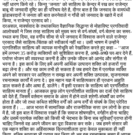
नहीं धारण किये रहे। किन्तु ‘जनता’ को साहित्य के केन्द्र में रख कर राजेन्द्र
बाबू भी जनवादी दृष्टि का ही परिचय देते है, दीगर बात है कि जनवाद के वामपंथी
झंडाबरदारों ने जनता की बात करनेवाले न गाँधी को जनवाद के खाते में दर्ज
किया, न राजेन्द्र प्रसाद को।
दरअसल, मार्क्सवाद के तथाकथित वैज्ञानिक सिद्धान्त से मोहाविष्ट प्रगतिवादी
आलोचकों ने जिस तरह साहित्य को मुख्य रूप से वर्ग-संघर्ष, वर्ग-चेतना का समर-
स्थल बना दिया, वह वर्गीय सीमा से परे जनवाद में विश्वास करने वाले राजेन्द्र
प्रसाद जैसे साहित्य-चिंतक को स्वीकार्य नहीं था। उसी भाषण में उन्होंने
प्रगतिशील साहित्य की व्यापक मानोभूमि को रेखांकित करते हुए कहा – ‘‘आज
हमें लगभग 35 करोड़ व्यक्तियों को सुशिक्षित करना है, अच्छे-अच्छे घर-बार देने हैं,
पर्याप्त भोजन की व्यवस्था करनी है और उनके जीवन को आनंद और संगीत से
भरना है। इस कार्य के लिए हमें अपनी आर्थिक उत्पादन शक्ति को हजारों गुना
बढ़ा लेना है। और यह काम तभी हो सकता है जब हमारे देश में प्रत्येक व्यक्ति
अपने को सरकार पर आश्रित न समझ कर अपनी शक्ति उत्पादक, सृजनात्मक
रचनात्मक कार्यों में लगा दे। इस महान यज्ञ में साहित्यकार ही प्रधान आहुति
डाल सकते है और आषा हैं, डालेंगे। मैं इसी प्रकार के साहित्य को प्रगतिशील
साहित्य मानता हूँ। आजकल कुछ लोग प्रगतिशील साहित्य का दर्जा ऐसे साहित्य
को देते हैं, जिसमें वर्तमान समाज के अंतर में होने वाले श्रेणी-संघर्षों का वर्णन
होता है और जो तथा कथित शोषित वर्गों को अन्य वर्गों से संघर्ष के लिए प्रेरित
करता हैं। … आज भारत में सामाजिक और राजनीतिक सत्ता उन लोगों के हाथ
में है, जो इस बात में विश्वास रखते हैं कि समाज शोषणहीन, वर्गहीन होना चाहिए
और उसमें प्रत्येक व्यक्ति को किसी भी भेदभाव के बिना सब सुविधाएँ प्राप्त होनी
चाहिए जिनसे वह अपने जीवन का पूरा विकास कर सके। जब हमने संसार की
एक महान शक्ति का अहिंसात्मक क्रियाशीलता द्वारा केवल मुकाबला ही नहीं
किया, बल्कि स्वराज्य भी प्राप्त कर लिया तो अब इस रचनात्मक समय में आपस