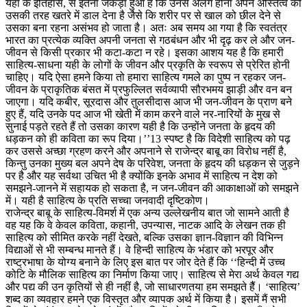
यहाँ के इतिहास, से इतना जकड़ा हुआ है कि उनसे अलग होना अपने अस्तित्व को
उसकी तरह खतरे में डाल देना है जैसे कि शरीर पर से खाल को छील देने से
उसका बना रहना असंभव हो जाता है। अतः अब समय आ गया है कि स्वतंत्र
भारत का प्रत्येक व्यक्ति अपनी जनता से गठबंधन और भी दृढ़ कर ले और जन-
जीवन से किसी प्रकार भी कटा-कटा न रहे। इसका आशय यह है कि हमारी
साहित्य-साधना यही के लोगों के जीवन और प्रकृति के स्वरूप से प्रेरित होनी
चाहिए। यदि ऐसा हमने किया तो हमारा साहित्य गमले का पुष्प न रहकर जन-
जीवन के प्राकृतिक बंसत में प्रफुल्लित सर्वव्यापी सौरभमय झाड़ी और वन बन
जाएगा। यदि कबीर, सूरदास और तुलसीदास आज भी जन-जीवन के प्राण बने
हुए हैं, यदि उनके पद आज भी खेती में काम करने वाले नर-नारियों के मुख से
सुनाई पड़ते रहते हैं तो उसका कारण यही है कि उन्होंने जनता के हृदय की
धड़कन को ही कविता का रूप दिया।’’13 स्पष्ट है कि विदेशी साहित्य को पढ़
कर उससे अच्छा ग्रहण करने और अपनाने से राजेन्द्र बाबू का विरोध नहीं है,
किन्तु उनका मुख्य बल अपने देष के परिवेश, जनता के हृदय की धड़कन से जुड़ने
पर है और यह सर्वथा उचित भी है क्योंकि इनके अभाव में साहित्य न देश को
समझने-जानने में सहायक हो सकता है, न जन-जीवन की आकाक्षाओं को समझने
में। यही है साहित्य के प्रति सच्चा जनवादी दृष्टिकोण।
राजेन्द्र बाबू के साहित्य-विमर्श में एक अन्य उल्लेखनीय बात जो सामने आती है
वह यह कि वे केवल कविता, कहानी, उपन्यास, नाटक आदि के लेखन तक ही
साहित्य को सीमित करके नहीं देखते, बल्कि उसका ज्ञान-विज्ञान की विभिन्न
विद्याओं से भी सम्बन्ध मानते हैं। वे हिन्दी साहित्य के भंडार को भरपूर और
राष्ट्रभाषा के योग्य बनाने के लिए इस बात पर जोर देते हैं कि ‘‘हिन्दी में उच्च
कोटि के मौलिक साहित्य का निर्माण किया जाए। साहित्य से मेरा अर्थ केवल गद्य
और पद्य की उन कृतियों से ही नहीं है, जो साधारणतया हम समझते हैैं। ‘साहित्य’
शब्द का व्यवहार हमने एक विस्तृत और व्यापक अर्थ में किया है। इसमें मैं सभी