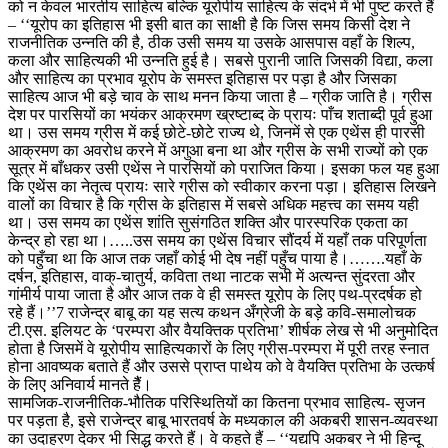
को न केवल भारतीय साहित्य बल्कि यूरोपीय साहित्य के संदर्भ में भी पुष्ट करते हैं
– ‘‘यूरोप का इतिहास भी इसी बात का साक्षी है कि जिस समय किसी देश ने
राजनीतिक उन्नति की है, ठीक उसी समय या उसके आसपास वहाँ के शिल्प,
कला और साहित्यकी भी उन्नति हुई है। सबसे पुरानी जाति जिसकी विद्या, कला
और साहित्य का प्रभाव यूरोप के समस्त इतिहास पर पड़ा है और जिसका
साहित्य आज भी बड़े चाव के साथ मनन किया जाता है – ग्रीक जाति है। ग्रीस
देश पर पारसियों का भयंकर आक्रमण ख्रष्टाब्द के प्रायः पाँच शताब्दी पूर्व हुआ
था। उस समय ग्रीस में कई छोटे-छोटे राज्य थे, जिनमें से एक एथेंस ही पारसी
आक्रमण का अवरोध करने में अगुआ बना था और ग्रीस के सभी राज्यों को एक
सूत्र में बाँधकर उसी एथेंस ने पारसियों को पराजित किया। इसका फल यह हुआ
कि एथेंस का नेतृत्व प्रायः सारे ग्रीस को स्वीकार करना पड़ा। इतिहास लिखने
वालों का विचार है कि ग्रीस के इतिहास में सबसे अधिक महत्त्व का समय यही
था। उस समय का एथेंस शांति सुसंगठित शक्ति और पारस्परिक एकता का
केन्द्र हो रहा था।…..उस समय का एथेंस विचार सौंदर्य में यहाँ तक परिपूर्णता
को पहुँचा था कि आज तक जहाँ कोई भी देष नहीं पहुँच पाया है।…….यहाँ के
दर्षन, इतिहास, वाक्-चातुर्य, कविता तथा नाटक सभी में अत्यन्त सुंदरता और
गांमीर्य पाया जाता है और आज तक वे ही समस्त यूरोप के लिए पथ-प्रदर्षक हो
रहे हैं।’’7 राजेन्द्र बाबू का यह सत्य कथन अँग्रेजी के बड़े कवि-समालोचक
टी.एस. इलियट के ‘परम्परा और वैयक्तिक प्रतिभा’ शीर्षक लेख से भी अनुमोदित
होता है जिसमें वे यूरोपीय साहित्यकारों के लिए ग्रीस-परम्परा में पूरी तरह स्नात
होना आवष्यक बताते हैं और उससे प्राप्त पाथेय को वे वैयक्ति प्रतिभा के उत्कर्ष
के लिए अनिवार्य मानते हैैं।
सामजिक-राजनीतिक-भौतिक परिस्थितियों का कितना प्रभाव साहित्य- सृजन
पर पड़ता है, इसे राजेन्द्र बाबू भारतवर्ष के मध्यकाल की अकबरी शासन-व्यवस्था
का उदाहरण देकर भी सिद्ध करते हैं। वे कहते हैं – ‘‘यद्यपि अकबर ने भी हिन्दू