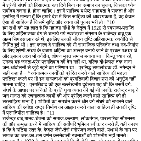
में श्रेणी-संघर्ष को हिंसात्मक रूप दिये बिना नव-समाज का सृजन, जिसका ध्येय
सर्वोदय करना है, होना चाहिए। इसमें साहित्य यथेष्ट सहायता दे सकता है और
इसलिए मैं मानता हूँ कि हमारे देश में जिस साहित्य की आवश्यकता है, वह केवल
ऐसा ही साहित्य है जिसमें सृष्टि और रचना की पुकार भरी हो।’’10
हम सभी को यह ज्ञात है कि महात्मा गाँधी के नेतृत्व में 1920 से स्वराज्य-प्राप्ति
के लिए अहिंसात्मक ढंग से चलाये गये स्वतंत्रता संग्राम के राजेन्द्र बाबू एक
अहम सिपहसालार रहे थे, इसलिए उनकी जीवन-दृष्टि अहिंसात्मक रणनीति से
निर्मित हुई थी। इस कारण वे साहित्य को भी सामाजिक परिवर्तन तथा नव-निर्माण
के लिए श्रेणी-संघर्ष के बजाय अहिंसा का अस्त्र बनाये जाने के प्रबल पक्षधर थे
और इसका लक्ष्य भी वर्गहीन, शोषण-मुक्त समाज बनाना था। किन्तु ध्यान रहे,
उनका यह जनता-प्रेम प्रगतिवाद की देन नहीं था, बल्कि दीर्धकाल तक नाना
जन-आंदोलनों से जुड़े रहने का परिणाम था। प्रसिद्ध समालोचक डॉ. नगेन्द्र ने
सही कहा है – ‘‘रचनात्मक कार्यों को प्रेरित करने वाले साहित्य की महत्त्व
प्रतिष्ठा करने पर भी इन मान्यताओं को प्रगतिवादी विचारधारा की अनुगूँज नहीं
मानना चाहिए। प्रगतिवाद की एक उल्लेखनीय दुर्बलता यह थी कि उसमें वर्ग-
संघर्ष के आधार पर धनिकों के प्रति घृणा व्यक्त की गई थी जबकि राजेन्द्र बाबू ने
जन मानस को रचनात्मक कार्याें की ओर प्रेरित करने वाले साहित्य को ही
सत्साहित्य माना है। शोषितों का समर्थन करने और वर्ग संघर्ष को उभारने वाले
साहित्य की अपेक्षा राष्ट्र-निर्माण का आह्वान करने वाला साहित्य ही उनकी दृष्टि
में प्रगतिषील साहित्य है।’’11
राजेन्द्र बाबू मानव-चेतना को समाज-कल्याण, लोकमंगल, पारस्परिक सौमनस्य
की और उन्मुख करने में साहित्य की सर्वोपरि भूमिका स्वीकार करते हैं, यही कारण
है कि वे घटिया स्तर के, केवल जैसे-तैसे मनोरंजन करने वाले, यथार्थ के नाम पर
समाज का जस-का-तस वर्णन करनेवाली रचनाओं को शोभनीय नहीं मानते।