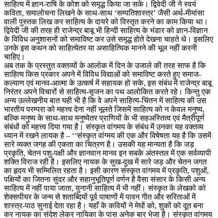
साहित्य में ज्ञान-राषि के कोश को समृद्ध किया जा सके। द्विवेदी जी ने स्वयं
कविता, समालोचना लिखने के साथ-साथ ‘सम्पतिशास्त्र’ जैसी अर्थ-मीमांसा
वाली पुस्तक लिख कर साहित्य के दायरे को विस्तृत करने का काम किया था।
द्विवेदी जी की तरह ही राजेन्द्र बाबू भी हिन्दी साहित्य के भंडार को ज्ञान-विज्ञान
के विविध अनुशासनों को समाविष्ट कर उसे समृद्ध होते देखना चाहते थे। इसलिए
उनके इस कथन को साहित्येतर या असाहित्यिक मानने की भूल नहीं करनी
चाहिए।
अब तक के प्रस्तुत वक्तव्यों के आलोक में दिन के उजाले की तरह साफ है कि
साहित्य किस प्रकार अपने में विविध विद्याओं को समाविष्ट करते हुए समाज-
कल्याण एवं मानव-आत्मा के उत्कर्ष में सहायक हो सके, इस संबंध में राजेन्द्र बाबू
निरंतर अपने विचारों से साहित्य-सृजन का पथ आलोकित करते रहे। किन्तु एक
अन्य उल्लेखनीय बात यही भी है कि वे अपने साहित्य-चिंतन में साहित्य की उस
भारतीय परम्परा को महत्त्व देना नहीं भूलते जिसमें साहित्य को न केवल मनुष्य,
बल्कि मनुष्य के साथ-साथ मनुष्येतर प्राणियों के भी सहअस्तित्व एवं मैत्रीपूर्ण
संबंधों को महत्त्व दिया गया है। संस्कृत वांगमय के संबंध में उनका यह वक्तव्य
ध्यान में रखने लायक है – ‘‘संस्कृत वांग्मय की एक और विषेषता यह है कि उसमें
सारे व्यक्त जगह की एकता का चित्रण है। उसकी यह मान्यता है कि जड़
प्रकृति, चेतन पशु-पक्षी और ज्ञानवान मानव इन सबके अंतस्तल में एक सर्वव्यापी
शक्ति विराज रही है। इसलिए नायक के सुख-दुख में सारे जड़ और चेतन जगत
का हृदय भी सम्मिलित रहता है। इसी कारण संस्कृत वांगमय में प्रकृति, पशुओं,
पक्षियों का जितना सुंदर और सहानुभूतिपूर्ण वर्णन है वैसा संसार के किसी अन्य
साहित्य में नहीं पाया जाता, युनानी साहित्य में भी नहीं। संस्कृत के लेखको को
शेक्सपीयर के जन्म से शताब्दियों पूर्व पाषाणों में पावन गीत और सरिताओं में
शास्त्र-पाठ सुनाई देता रहा है। यहाँ के कवियों ने मेघों को, शुकों को दूत बना
कर नायक का संदेश लेकर नायिका के पास अनेक बार भेजा है। संस्कृत वांगमय