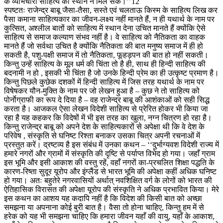
के व्यभिचारी साहित्य को स्थान न मिल सके।’’12
स्पष्टतः राजेन्द्र बाबू जैसा-तैसा, सस्ते एवं चलताऊ किस्म के साहित्य लिख कर
पैसा कमाना साहित्यकार का जीवन-लक्ष्य नहीं मानते हैं, न ही यथार्थ के नाम पर
कुत्सित, अश्लील बातों को साहित्य में स्थान देना उचित मानते हैं क्योंकि ऐसे
साहित्य से समाज कल्याण संभव नहीं है। वे साहित्य को नैतिकता का वाहक
मानते हैं जो सर्वथा उचित है क्योंकि नैतिकता की बात मनुष्य समाज में ही हो
सकती है, पशु-पक्षी समाज में तो नैतिकता, फूहड़पन की बात हो नहीं सकती।
किन्तु उन्हें साहित्य के मूल धर्म की चिंता तो है ही, साथ ही हिन्दी साहित्य की
बदनामी न हो , इसकी भी चिंता है जो उनके हिन्दी प्रेम का ही उत्कृष्ट प्रमाण है।
किन्तु पिछले कुछेक दशकों में हिन्दी साहित्य में जिस तरह यथार्थ के नाम पर
विषेषकर यौन-मुक्ति के नाम पर जो लेखन हुआ है – कुछ ने तो साहित्य को
पोर्नाेग्राफी का रूप दे दिया है – वह राजेन्द्र बाबू की आशंकाओं को सही सिद्ध
करता है। आजकल ऐसा लेखन विदेशी साहित्य से प्रेरित होकर भी किया जा
रहा है यह कहकर कि विदेषों में भी इस तरह का खुला, नग्न चित्रण हो रहा है।
किन्तु राजेन्द्र बाबू को अपने देश के साहित्यकारों से अपेक्षा थी कि वे देश के
परिवेष , संस्कृति से घनिष्ट रिश्ता बनाकर उसका चित्र अपनी रचनाओं में
प्रस्तुत करें। द्रष्टव्य है इस संबंध में उनका कथन – ‘‘दुर्भाग्यवश विदेशी राज्य में
हमारे नगरों और ग्रामों में संस्कृति की दृष्टि से पर्याप्त विभेद हो गया। जहाँ ग्राम
इस भूमि और इसी आकाश की वस्तु रहें, वहाँ नगरों का-प्रचलित शिक्षा पद्धति के
कारण-रिष्ता सुदूर यूरोप और इंग्लैंड से भारत भूमि की अपेक्षा कहीं अधिक घनिष्ट
हो गया। अतः बहुतेरे नगरवासियों अर्थात् नवशिक्षित वर्ग के लोगों को भारत की
ऐतिहासिक विरासत की अपेक्षा यूरोप की संस्कृति ने अधिक प्रभावित किया। मेरे
इस कथन का आशय यह कदापि नहीं है कि विदेश की किसी बात को अच्छा
समझना या अपनाना कोई बुरी बात है। वैसा तो होना चाहिए, किन्तु हम में से
हरेक को यह भी समझना चाहिए कि हमारा जीवन यहाँ की वायु, यहाँ के आकाश,