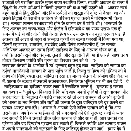
राजाओं को पराजित करके मुगल राज्य स्थापित किया, तथापि अकबर के राज्य में
हिंदुओ के अपने धर्म-कर्म में किसी प्रकार की बाधा नहीं पड़ती थी। अकबर स्वयं
बहुत बातों में हिंदू रीतियों और विचार-षैली को श्रद्धा की दृष्टि से देखता था और
उसने हिंदुओं के प्राचीन साहित्य से परिचय प्राप्त करने में परिश्रम भी किया
था। उसका शासन प्रभावशाली होने के कारण देष में शांति थी। भारतवर्ष के
लिए अकबर का राज्य-काल और इंग्लैंड में एलिजाबेथ का राज्य प्रायः एक ही
समय में पड़े थे और दोनों देशों के साहित्य पर उस समय का बहुत प्रभाव पड़ा है।
अकबर की आज्ञा से बहुत से संस्कृत ग्रंथों का उल्था फारसी में किया गया था,
जिनमें महाभारत, रामायण, अथर्ववेद आदि विषेष उल्लेखनीय हैं, पर उसके
अतिरिक्त अकबर का समय हिन्दी साहित्य के लिए भी अत्यन्त गौरव का है,
क्योंकि उसके सूर्य और चंद्रमा, तुलसी और सूर दोनों ही, मानो एक ही साथ उदय
होकर विलक्षण ज्योति और प्रभा का विस्तार कर रहे थे।’’8
उपरोक्त मंतव्यों के आलोक में डॉ. प्रसाद बहुत हद तक ‘साहित्य को समाज का
दर्पण’ माननेवाली मान्यता के पास पहुँच जाते हैं, किन्तु साहित्य की भूमिका को वे
दर्पण की निष्क्रियता तक सीमित न रख कर मानव-चेतना के निर्माण और विकास
में, आत्मा के उत्कर्ष में उसकी सकारात्मक, निर्णायक भूमिका पर भी बल देते हैं। वे
‘साहित्यकार का दायित्व’ स्पष्ट शब्दों में रेखांकित करते हैं। द्रष्टव्य है उनका
यह कथन – ‘‘मुझे पूरा विश्वास है कि यदि आप अपनी कृतियों में सृजनात्मक और
सहकारिता के सिद्धान्त के प्रति वफादार रहें तो आप सचमुच ही अपनी कृतियों
को भारत के नव निर्माण और यहाँ की जनता के दुख-दारिद्रय को दूर करने का
प्रबल अस्त्र बना देंगे। भगवान ने आपको ऐसी शक्ति प्रदान की है कि आप
उसके द्वारा अपने अन्य भाई-बहनों की समस्याओं को ऐसे सुस्पष्ट शब्दों में व्यक्त
कर सकते हैं कि वे उनको ठीक-ठीक पहचान लें और साथ ही, आप उनको वह
प्रेरणा और वह दिग्दर्शन प्रदान कर सकते हैं, जिससे ज्योति और उत्साह पाकर
वे अपनी समस्याओं को सुलझाने के लिए कटिबद्ध होकर लग जाएँ। हमारे देष में