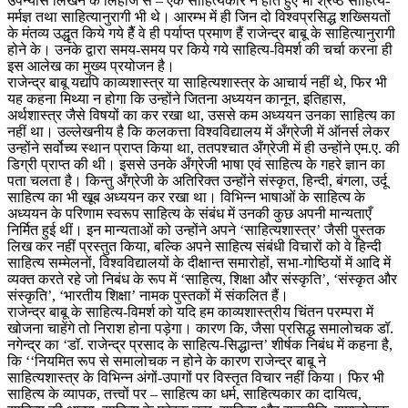
उपन्यास लिखने के लिहाज से – एक साहित्यकार न होते हुए भी श्रेष्ठ साहित्य-
मर्मज्ञ तथा साहित्यानुरागी भी थे। आरम्भ में ही जिन दो विश्वप्रसिद्ध शख्सियतों
के मंतव्य उद्धृत किये गये हैैं वे ही पर्याप्त प्रमाण हैं राजेन्द्र बाबू के साहित्यानुरागी
होने के। उनके द्वारा समय-समय पर किये गये साहित्य-विमर्श की चर्चा करना ही
इस आलेख का मुख्य प्रयोजन है।
राजेन्द्र बाबू यद्यपि काव्यशास्त्र या साहित्यशास्त्र के आचार्य नहीं थे, फिर भी
यह कहना मिथ्या न होगा कि उन्होंने जितना अध्ययन कानून, इतिहास,
अर्थशास्त्र जैसे विषयों का कर रखा था, उससे कम अध्ययन उनका साहित्य का
नहीं था। उल्लेखनीय है कि कलकत्ता विश्वविद्यालय में अँग्रेजी में ऑनर्स लेकर
उन्होंने सर्वोच्य स्थान प्राप्त किया था, ततपश्चात अँग्रेजी में ही उन्होंने एम.ए. की
डिग्री प्राप्त की थी। इससे उनके अँग्रेजी भाषा एवं साहित्य के गहरे ज्ञान का
पता चलता है। किन्तु अँग्रेजी के अतिरिक्त उन्होंने संस्कृत, हिन्दी, बंगला, उर्दू
साहित्य का भी खूब अध्ययन कर रखा था। विभिन्न भाषाओं के साहित्य के
अध्ययन के परिणाम स्वरूप साहित्य के संबंध में उनकी कुछ अपनी मान्यताएँ
निर्मित हुई थीं। इन मान्यताओं को उन्होंने अपने ‘साहित्यशास्त्र’ जैसी पुस्तक
लिख कर नहीं प्रस्तुत किया, बल्कि अपने साहित्य संबंधी विचारों को वे हिन्दी
साहित्य सम्मेलनों, विश्वविद्यालयों के दीक्षान्त समारोहों, सभा-गोष्ठियों में आदि में
व्यक्त करते रहे जो निबंध के रूप में ‘साहित्य, शिक्षा और संस्कृति’, ‘संस्कृत और
संस्कृति’, ‘भारतीय शिक्षा’ नामक पुस्तकों में संकलित हैं।
राजेन्द्र बाबू के साहित्य-विमर्श को यदि हम काव्यशास्त्रीय चिंतन परम्परा में
खोजना चाहेंगे तो निराश होना पड़ेगा। कारण कि, जैसा प्रसिद्ध समालोचक डॉ.
नगेन्द्र का ‘डॉ. राजेन्द्र प्रसाद के साहित्य-सिद्धान्त’ शीर्षक निबंध में कहना है,
कि ‘‘नियमित रूप से समालोचक न होने के कारण राजेन्द्र बाबू ने
साहित्यशास्त्र के विभिन्न अंगों-उपागों पर विस्तृत विचार नहीं किया। फिर भी
साहित्य के व्यापक, तत्त्वों पर – साहित्य का धर्म, साहित्यकार का दायित्व,