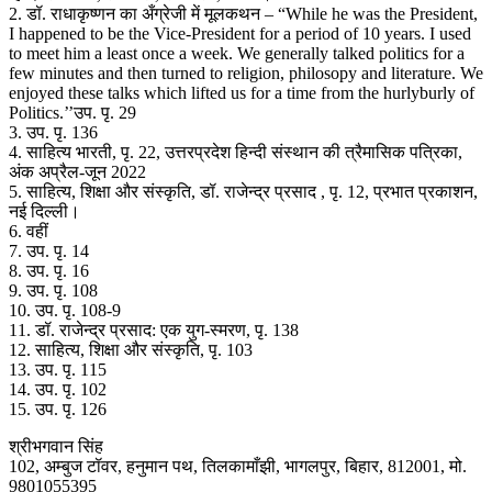
2. डॉ. राधाकृष्णन का अँग्रेजी में मूलकथन – “While he was the President,
I happened to be the Vice-President for a period of 10 years. I used
to meet him a least once a week. We generally talked politics for a
few minutes and then turned to religion, philosopy and literature. We
enjoyed these talks which lifted us for a time from the hurlyburly of
Politics.’’उप. पृ. 29
3. उप. पृ. 136
4. साहित्य भारती, पृ. 22, उत्तरप्रदेश हिन्दी संस्थान की त्रैमासिक पत्रिका,
अंक अप्रैल-जून 2022
5. साहित्य, शिक्षा और संस्कृति, डॉ. राजेन्द्र प्रसाद , पृ. 12, प्रभात प्रकाशन,
नई दिल्ली।
6. वहीं
7. उप. पृ. 14
8. उप. पृ. 16
9. उप. पृ. 108
10. उप. पृ. 108-9
11. डॉ. राजेन्द्र प्रसाद: एक युग-स्मरण, पृ. 138
12. साहित्य, शिक्षा और संस्कृति, पृ. 103
13. उप. पृ. 115
14. उप. पृ. 102
15. उप. पृ. 126
श्रीभगवान सिंह
102, अम्बुज टॉवर, हनुमान पथ, तिलकामाँझी, भागलपुर, बिहार, 812001, मो.
9801055395