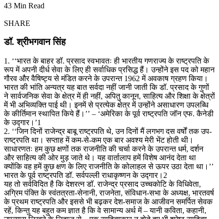
43 Min Read
SHARE
डॉ. श्रीभगवान सिंह
1. ‘‘भारत के बाहर डॉ. प्रसाद स्वभावतः ही भारतीय गणराज्य के राष्ट्रपति के
रूप में अपनी दीर्ध सेवा के लिए ही सर्वाधिक प्रसिद्ध हैं। उन्होंने इस पद को महान
गौरव और वैषिष्ट्य से मंडित करने के उपरान्त 1962 में अवकाष ग्रहण किया।
भारत की भांति अन्यत्र यह बात सर्वदा नहीं जानी जाती कि डॉ. प्रसाद के गुणों
ने सार्वजनिक सेवा के क्षेत्र में ही नहीं, अपितु कानून, साहित्य और शिक्षा के क्षेत्रों
में भी अभिव्यक्ति पाई थी। इनमें से प्रत्येक क्षेत्र में उन्होंने असाधारण उपलब्धि
के कीर्तिमान स्थापित किये हैं।’’ – ‘अमेरिका के पूर्व राष्ट्रपति जॉन एफ. कैनेडी
के उद्गार।’1
2. ‘‘जिन दिनों राजेन्द्र बाबू राष्ट्रपति थे, उन दिनों मैं लगभग दस वर्षों तक उप-
राष्ट्रपति था। सप्ताह में कम-से-कम एक बार अवश्य मेरी भेंट होती थी।
साधारणतः हम कुछ क्षणों तक राजनीति की चर्चा करने के उपरान्त धर्म, दर्शन
और साहित्य की ओर मुड़ जाते थे। यह वार्तालाप हमें विशेष आनंद देता था
क्योंकि वह हमें कुछ क्षण के लिए राजनीति के कोलाहल से ऊपर उठा देता था।’’
भारत के पूर्व राष्ट्रपति डॉ. सर्वपल्ली राधाकृष्णन के उद्गार।2
यह तो सर्वविदित है कि देशरत्न डॉ. राजेन्द्र प्रसाद उच्चकोटि के विधिवेता,
अग्रिम पंक्ति के स्वंतत्रता-सेनानी, राजनेता, संविधान-सभा के अध्यक्ष, भारतवर्ष
के प्रथम राष्ट्रपति और इससे भी बढ़कर देश-समाज के आजीवन समर्पित सेवक
रहें, किन्तु यह बहुत कम ज्ञात है कि वे सामान्य अर्थ में – यानी कविता, कहानी,