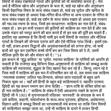
विषयों से संबंध रखनेवाले ग्रंथों और कृतियों को भी समाविष्ट करता हूँ। मेरा
अर्थ है मौलिक खोज और अनुसंधान के फल से, चाहे वह खोज और अनुसंधान
किसी वैज्ञानिक विषय के साथ संबंध रखता हो, चाहे वह भूगोल और खगोल के
साथ संबंध रखता हो अथवा रेखा-गणित बीज-गणित या अन्य प्रकार के गणित के
साथ संबंध रखता हो, चाहे वह दर्शन के साथ संबंध रखता हो अथवा इस प्रकार
की गद्य-पद्य रचना के साथ, जिसे हम साधारणतः साहित्य का नाम देते हैं, संबंध
रखता हो। हम इन सभी प्रकार की कृतियों को साहित्य का नाम देते हैं और जब
उसके भंडार को भरपूर करने की बात करते हैं तो इन सब की पूर्ति हम चाहते हैैं।
इसलिए यह आवष्यक है कि हिन्दी भाषी इन सभी विषयों के स्वतंत्र और मौलिक
ग्रंथों के लिखने की योग्यता प्राप्त करें और ऐसे मौलिक ग्रंथ लिखें। इसमें एक-
दो नहीं, हजार-हजार विद्धानों और अनुसंधानकर्ताओं को लगना होगा, जो सभी
बातों को भूल कर एकचित्त सच्चे योगी बन कर जिस विषय को वे लें, उसमें
मौलिक कृति देष को और संसार को दें।’’14
इस कथन से ‘शुद्ध कविता’ या ‘पूर्णतः स्वायत साहित्य’ के प्रेमियों को आपत्ति हो
सकती है कि राजेन्द्र बाबू विभिन्न विद्या-अनुशासनों से साहित्य को सम्बद्ध करके
साहित्य की स्वायत्तता, शुद्धता के लिए खतरा पैदा कर रहे हैं। किन्तु, ध्यान रहे वे
जिस सदी में साहित्य को इस रूप में परिभाषित कर रहे थे, उस समय तक साहित्य
‘रसात्मकं वाक्यम्’ ललित गद्य-विन्यास, कोमल कांत पदावली से बहुत आगे
निकल चुका था। यहाँ हमें हिन्दी के बहुत बड़े साहित्यचार्य पं. महावीर प्रसाद
द्विवेदी का यह कथन स्मरण कर लेना चाहिए – ‘‘ज्ञान-राशि के संचित कोश का
ही नाम साहित्य है।’’ साहित्य के संबंध में ऐसी अवधारणा रखने के कारण ही
द्विवेदी जी ने 1903 से युगान्तरकारी पत्रिका ‘सरस्वती’ के संपादक के रूप में
उसे कविता, कहानी, समालोचना के साथ-साथ पुरातत्व, इतिहास, अर्थषास्त्र,
विज्ञान आदि से सम्बद्ध विषयों का प्रभावषाली मंच बनाया था ताकि जिन विषयों
को साहित्येतर समझा जाता था, उन्हें भी साहित्य के दायरे में लाकर हिन्दी