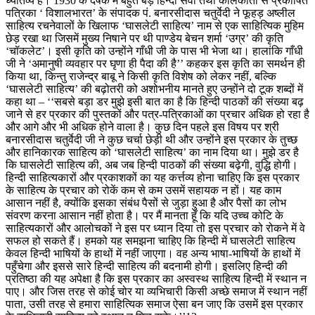
ध्यातव्य है। 1930 के दषक में बहुत बड़े हिन्दी सेवी तथा कोलकाता से प्रकाषित
पत्रिका ‘ विशालभारत’ के संपादक पं. बनारसीदास चतुर्वेदी ने फूहड़ अष्लील
साहित्य रचनेवालों के खिलाफ ‘घासलेटी साहित्य’ नाम से एक साहित्यिक मुहिम
छेड़ रखा था जिसमें मुख्य निषाने पर थी पाण्डेय बेचन शर्मा ‘उग्र’ की कृति
‘चॉकलेट’। इसी कृति को उन्होंने गाँधी जी के पास भी भेजा था। हालांकि गाँधी
जी ने ‘अमानुषी व्यवहार पर घृणा ही पैदा की है’’ कहकर इस कृति का समर्थन ही
किया था, किन्तु राजेन्द्र बाबू ने किसी कृति विशेष को लेकर नहीं, बल्कि
‘घासलेटी साहित्य’ की बढ़ोतरी को अशोभनीय मानते हुए उन्होंने दो टूक शब्दों में
कहा था – ‘‘सबसे बड़ा डर मुझे इसी बात का है कि हिन्दी पाठकों की संख्या बढ़
जाने से हर प्रकार की पुस्तकों और पत्र-पत्रिकाओं का प्रचार अधिक हो रहा है
और आगे और भी अधिक होने वाला है। कुछ दिन पहले इस विषय पर श्री
बनारसीदास चतुर्वेदी जी ने कुछ चर्चा छेड़ी थी और उन्होंने इस प्रकार के तुच्छ
और हानिकारक साहित्य को ‘घासलेटी साहित्य’ का नाम दिया था। मुझे डर है
कि घासलेटी साहित्य की, अब जब हिन्दी पाठकों की संख्या बढ़ेगी, वुद्धि होगी।
हिन्दी साहित्यकारों और प्रकाशकों का यह कर्त्तव्य होना चाहिए कि इस प्रकार
के साहित्य के प्रचार को रोकें कम से कम उसमें सहायक न हों। यह काम
आसान नहीं है, क्योंकि इसका संबंध पैसों से जुड़ा हुआ है और पैसों का लोभ
संवरण करना आसान नहीं होता है। पर मैं मानता हूँ कि यदि उच्च कोटि के
साहित्यकारों और आलोचकों ने इस पर ध्यान दिया तो इस प्रचार को रोकने में वे
सफल हो सकते हैं। हमको यह समझना चाहिए कि हिन्दी में घासलेटी साहित्य
केवल हिन्दी भाषियों के हाथों में नहीं जाएगा। वह अन्य भाषा-भाषियों के हाथों में
पहुँचेगा और इससे सारे हिन्दी साहित्य की बदनामी होगी। इसलिए हिन्दी की
प्रतिष्ठा की यह अपेक्षा है कि इस प्रकार का अस्वस्थ साहित्य हिन्दी में स्थान न
पाए। और जिस तरह से कोई चोर या व्यभिचारी किसी अच्छे समाज में स्थान नहीं
पाता, उसी तरह से हमारा साहित्यिक समाज ऐसा बन जाए कि उसमें इस प्रकार