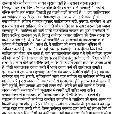
सजाना और मनोरंजन का साधन जुटाना नहीं है – उसका दरजा इतना न
गिराइए। वह देशभक्ति और राजनीति के पीछे चलने वाली सच्चाई भी नहीं है,
बल्कि उनके आगे मशाल दिखाती हुई चलने वाली सच्चाई है।’’ एक साहित्यकार
का साहित्य के प्रति ऐसा स्वाभिमानपूर्ण एवं आत्म-सजग दृष्टिकोण होना
स्वाभाविक है, लेकिन राजेन्द्र प्रसाद साहित्यकार नहीं, मुख्यतः राजनेता थे और
एक राजनेता का साहित्य को राजनीति और यांत्रिकी के ऊपर दरजा देना ज्यादा
महत्त्वपूर्ण है। साहित्य को पार्टी यानी राजनीतिक संगठन का पुर्जा माननेवाले भी
विश्व प्रसिद्ध राजनेता हुए हैं, किन्तु राजेन्द्र प्रसाद सहित्य को दोयम दरजा देने
वाले राजनेता नहीं थे, बल्कि उसे राजनीति एवं यांत्रिकी के पथ-प्रदर्शक की
भूमिका में देखनेवाले थे। साथ ही, वे साहित्य की समय-सापेक्षा भूमिका भी
स्वीकार करते हैं। इसलिए वे जहाँ स्वतंत्रता-आंदोलन के दौरान लिखे गये
साहित्य का गौरव-गान करते हैं, वहीं स्वातंत्रयोत्तर भारत में वे ऐसे साहित्य-सृजन
की मांग करते हैं जो जनता को देष के नव निर्माण हेतु उद्योग, कृषि, शिक्षा आदि के
क्षेत्र में संलग्न होने को प्रेरित करे, न कि ‘सिंहासन खाली करो कि जनता आती
है’ जैसी भावोत्तेजक रचना करने में अपने रचना-कर्म की सार्थकता समझे।
इस कथन में एक अन्य महत्त्वपूर्ण उल्लेखनीय बात परिलक्षित होती है वह यह कि
राजेन्द्र बाबू चंद अघाये, सुविधाभोगी लोगों तक साहित्य का सरोकार सीमित नहीं
मानते, अपितु उसे जनता की समस्याओं से मुखामुखम होते हुए ‘जनता के हृदय में
ऐसी स्फूर्ति, ऐसा उत्साह और ऐसी लगन पैदा’ करने की बात कहते हैं जिससे
जनता अपनी समस्याओं को सुलझाने में अपनी पूरी शक्ति लगा सकें।
प्रकारान्तर से वे साहित्य को ‘मानव-आत्मा के षिल्पी के रूप में देखते हैं।
ध्यातव्य है मार्क्सवादी सोवियत राजनेता स्तालीन ने ‘साहित्य को मानव-आत्मा का
षिल्पी’ कहा था और हमारे प्रगतिवादी आलोचक स्तालीन के इस कथन का खूब
‘तोता रंटत पाठ करते रहे हैं, किन्तु राजेन्द्र प्रसाद द्वारा कही गई लगभग ऐसी ही
बात पर इन प्रगतिवादियों का कभी ध्यान नहीं गया कारण कि वे मार्क्सवादी चोला