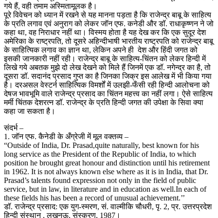
गये हैं, वही तमाम अस्मितामूलक है।
पूरे विवेचन को ध्यान में रखने से यह मानना पड़ता है कि राजेन्द्र बाबू के साहित्य
के प्रति लगाव एवं अनुराग को लेकर जॉन एफ. कनेडी और डॉ. राधाकृष्णन ने जो
कहा था, वह निराधार नहीं था। विस्मय होता है यह देख कर कि एक सुदूर देश
अमेरिका के राष्ट्रपति, तो दूसरे अहिन्दीभाषी भारतीय राष्ट्रपति को राजेन्द्र बाबू
के साहित्यिक लगाव का ज्ञान था, लेकिन अपने ही देश और हिंदी जगत को
इसकी जानकारी नहीं रही। राजेन्द्र बाबू के साहित्य-चिंतन को लेकर हिन्दी में
लिखे गये अबतक मुझे दो लेख देखने को मिले हैं जिनमें एक डॉ. नगेन्द्र का है, तो
दूसरा डॉ. सदानंद प्रसाद गुप्त का है जिनका जिक्र इस आलेख में भी किया गया
है। दरअसल वेस्टर्न साहित्यिक विमर्शों में उलझी-फँसी रही हिन्दी आलोचना को
देषज भावभूमि वाले राजेन्द्र प्रसाद का चिंतन महत्त्व का नहीं लगा। ऐसे साहित्य
मर्मी चिंतक देशरत्न डॉ. राजेन्द्र के प्रति हिन्दी जगत की उपेक्षा के सिवा क्या
कहा जा सकता है।
संदर्भ –
1. जॉन एफ. कैनेडी के अँग्रेजी में मूल वक्तव्य –
“Outside of India, Dr. Prasad,quite naturally, best known for his
long service as the President of the Republic of India, to which
position he brought great honour and distinction until his retirement
in 1962. It is not always known else where as it is in India, that Dr.
Prasad’s talents found expression not only in the field of public
service, but in law, in literature and in education as well.In each of
these fields his has been a record of unusual achievement.’’
डॉ. राजेन्द्र प्रसाद: एक युग-स्मरण, सं. वाल्मीकि चौधरी, पृ. 2, प्र. उत्तरप्रदेश
हिन्दी संस्थान , लखनऊ, संस्करण, 1987।