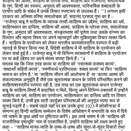
साहित्य की आत्मा, साहित्य के प्रेरक तत्व, साहित्य और राजनीति, समालोचक
के गुण, हिन्दी का स्वरूप, अनुवाद की आवश्यकता, पारिभाषिक शब्दावली के
प्रयोग आदि के संबंध में उनके विचार स्पष्टरूप से उपलब्ध हैं। ’’3 लगभग इसी
प्रकार का अभिमत वरिष्ठ समालोचक डॉ. सदानंद प्रसाद गुप्त का है –
‘‘राजेन्द्र बाबू ने साहित्य के व्यापक तत्त्वों-साहित्य का उद्देश्य, साहित्य का धर्म,
साहित्यकार का दायित्व, साहित्य की आत्मा, साहित्य के प्रेरक तत्त्व, समालोचक
के गुण, अनुवाद की आवश्यकता, संस्कृतभाषा की पूर्णता तथा उसके वांग्मय का
विस्तार और महत्त्व विषय पर अपने महत्त्वपूर्ण और युक्तियुक्त विचार व्यक्त किये
हैं। साहित्य के प्रयोजन को लेकर भारतीय काव्यशास्त्रीय परम्परा में बड़ी
गहराई से विचार किया गया है, विदेशी साहित्य में भी साहित्य के प्रयोजन को
लेकर चर्चा हुई है। राजेन्द्र बाबू ने भी विभिन्न व्याख्यानों में साहित्य के प्रयोजन
पर या कहें उद्देश्य पर अपने मंतव्य सपष्ट किये हैं।’’4
मतलब यह कि जिस तरह काव्य या साहित्य को ‘रसात्मकं वाक्यम् काव्यं’,
‘शब्दार्थो सहितौ काव्यं’, ‘रमणीयार्थ प्रतिपादकः शब्दम् काव्यं’ या फिर ‘साहित्य
समाज का दर्पण है,’ या ‘साहित्य जीवन की आलोचना है’ या ‘काव्या आत्मा की
संकल्पात्मक अनुमूति हैें जैसे एक सूत्रात्मक कथन के जरिये परिभाषित करने की
साहित्यशास्त्रीय परम्परा रही है, उस तरह का एक सूत्रात्मक कथन राजेन्द्र
बाबू के साहित्य-विमर्श में कदाचित न मिले, किन्तु अपने विभिन्न वक्तव्यों में उन्होंने
साहित्य का धर्म, साहित्य का प्रयोजन, साहित्यकार का दायित्व आदि पर विचार
व्यक्त किये हैं, उनमेें इस सारी उपर्युक्त परिभाषाओं की अनुगूंज स्पष्ट रूप से
सुनाई पड़ती है। सबसे पहले यहाँ पर हम उनके द्वारा 1923 में कोकीनाडा में
सम्पन्न हुए हिन्दी साहित्य सम्मेलन के विशेष अधिवेशन में सभापति के रूप में दिये
गये भाषण के कुछ अंशों पर दृष्टिपात करेंगे। इस लम्बे भाषण में जो ‘साहित्य की
राजनीतिक पृष्ठभूमि’ नाम से प्रकाशित है, उन्होंने साहित्य को लक्ष्य करते हुए
कहा – ‘‘साहित्य मानव-जाति के उच्च-से-उच्च और सुंदर-से-सुंदर विचारों तथा