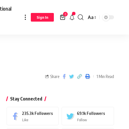
tional
0
Aa
Sign In
Share
1 Min Read
Stay Connected
235.3k
Followers
69.1k
Followers
Like
Follow