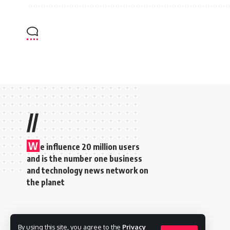
//
W
e influence 20 million users
and is the number one business
and technology news network on
the planet
By using this site, you agree to the
Privacy