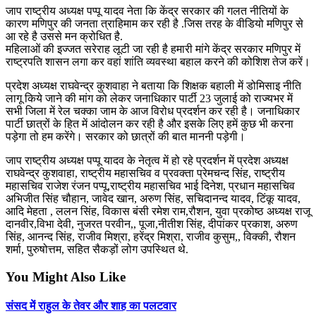
जाप राष्ट्रीय अध्यक्ष पप्पू यादव नेता कि केंद्र सरकार की गलत नीतियों के
कारण मणिपुर की जनता त्राहिमाम कर रही है .जिस तरह के वीडियो मणिपुर से
आ रहे है उससे मन क्रोधित है.
महिलाओं की इज्जत सरेराह लूटी जा रही है हमारी मांगे केंद्र सरकार मणिपुर में
राष्ट्रपति शासन लगा कर वहां शांति व्यवस्था बहाल करने की कोशिश तेज करें।
प्रदेश अध्यक्ष राघवेन्द्र कुशवाहा ने बताया कि शिक्षक बहाली में डोमिसाइ नीति
लागू किये जाने की मांग को लेकर जनाधिकार पार्टी 23 जुलाई को राज्यभर में
सभी जिला में रेल चक्का जाम के आज विरोध प्रदर्शन कर रही है। जनाधिकार
पार्टी छात्रों के हित में आंदोलन कर रही है और इसके लिए हमें कुछ भी करना
पड़ेगा तो हम करेंगे। सरकार को छात्रों की बात माननी पड़ेगी।
जाप राष्ट्रीय अध्यक्ष पप्पू यादव के नेतृत्व में हो रहे प्रदर्शन में प्रदेश अध्यक्ष
राघवेन्द्र कुशवाहा, राष्ट्रीय महासचिव व प्रवक्ता प्रेमचन्द सिंह, राष्ट्रीय
महासचिव राजेश रंजन पप्पू,राष्ट्रीय महासचिव भाई दिनेश, प्रधान महासचिव
अभिजीत सिंह चौहान, जावेद खान, अरुण सिंह, सचिदानन्द यादव, टिंकू यादव,
आदि मेहता , ललन सिंह, विकास बंसी रमेश राम,रौशन, युवा प्रकोष्ठ अध्यक्ष राजू
दानवीर,विभा देवी, नुजरत परवीन,, पूजा,नीतीश सिंह, दीपांकर प्रकाश, अरुण
सिंह, आनन्द सिंह, राजीव मिश्रा, हरेंद्र मिश्रा, राजीव कुसुम,, विक्की, रौशन
शर्मा, पुरुषोत्तम, सहित सैकड़ों लोग उपस्थित थे.
You Might Also Like
संसद में राहुल के तेवर और शाह का पलटवार